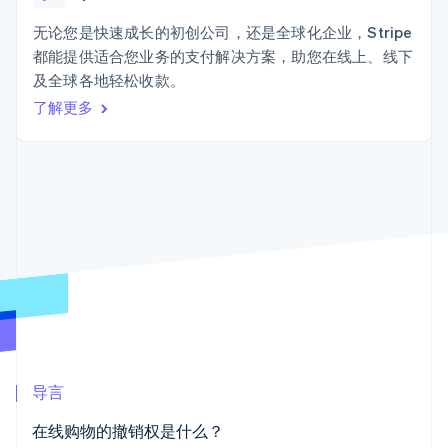
Authorization
Stripe Sigma
产品路线图
SaaS
Boost
自定义报告
Sessions 年度大会
无论您是快速成长的初创公司，还是全球化企业，Stripe
支付成功率优
Data Pipeline
招聘
都能提供适合您业务的支付解决方案，助您在线上、线下
化
数据同步
资讯中心
Link
资源
及全球各地轻松收款。
Stripe Press
加速结账
按行业
了解更多
应用集成
AI 企业
代码示例
创作者经济
开发者博客
联系
游戏
API 状态
更多
酒店、旅游与休闲
联系销售
Product roadmap
保险
成为合作伙伴
了解未来规划
媒体与娱乐
非营利组织
Radar
专业服务
欺诈防范
公共部门
Atlas
零售
初创企业注册
Climate
碳移除
生态系统
导言
合作伙伴
在线购物的撤销权是什么？
Stripe App Marketplace