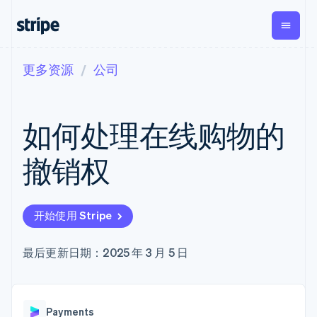
更多资源
公司
按企业阶段
文档
学习
支付
营收
资金管
平台
理
易市
大型企业
Stripe 文档
博客
Payments
Billing
初创企业
API 参考文档
客户案例
如何处理在线购物的
在线支付
经常性收入
Global
Conn
库与 SDK
指南
Payment links
Metronome
Payouts
Stripe Apps
按用量计费
平台
撤销权
无代码支付
Subscriptions
向第三
按应用场景
Checkout
方打款
支持
预构建支付界
订阅管理
Crypto
指南
智能体商务
面
Invoicing
钱包、
加密货币
获取支持
一次性或定期
Elements
开始使用 Stripe
稳定币
电子商务
接受线上付款
托管支持方案
灵活的 UI 组件
账单
发行和
嵌入式金融
实施预置结账流程
专业服务
Payment
Tax
发卡基
财务自动化
构建平台或交易市场
最后更新日期：2025 年 3 月 5 日
methods
销售税和增值
础设施
全球化企业
管理订阅
接入 125+ 种支
税自动化
应用内支付
提供按用量计费
付方式
Revenue
交易市场
发行稳定币支持的支付卡
Terminal
Recognition
公司
资金管理
通过智能体配置和管理服
线下支付
会计自动化
Payments
平台
务