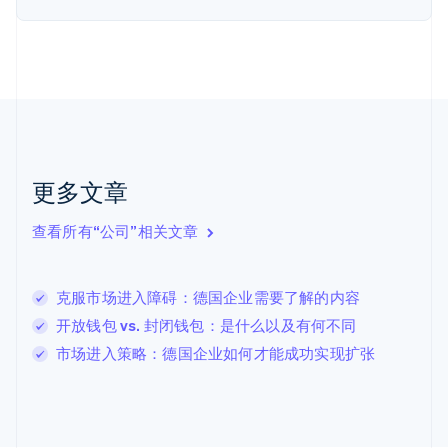
荷兰
Nederlands
English
加拿大
English
Français
捷克
English
克罗地亚
English
Italiano
拉脱维亚
更多文章
English
立陶宛
查看所有“公司”相关文章
English
列支敦士登
Deutsch
English
卢森堡
克服市场进入障碍：德国企业需要了解的内容
Français
Deutsch
English
开放钱包 vs. 封闭钱包：是什么以及有何不同
罗马尼亚
市场进入策略：德国企业如何才能成功实现扩张
English
马尔他
English
马来西亚
English
简体中文