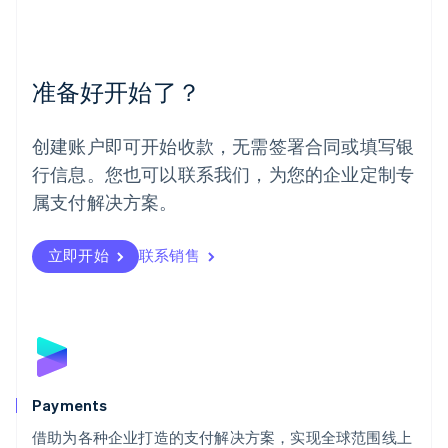
美国
English
Español
简体中文
墨西哥
Español
English
准备好开始了？
挪威
English
葡萄牙
创建账户即可开始收款，无需签署合同或填写银
Português
English
行信息。您也可以联系我们，为您的企业定制专
日本
日本語
English
属支付解决方案。
瑞典
Svenska
English
瑞士
立即开始
联系销售
Deutsch
Français
Italiano
English
塞浦路斯
English
斯洛伐克
English
斯洛文尼亚
English
Italiano
Payments
泰国
ไทย
English
借助为各种企业打造的支付解决方案，实现全球范围线上