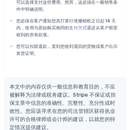
可以选择支付这些费用。然而，这必须在一般销售条
爱沙尼亚
件中明确说明。
English
奥地利
您必须在客户通知您其打算行使撤销权之日起 14 天
Deutsch
English
澳大利亚
内，使用与原始购买相同的
支付方式
退还从客户那里
English
收到的所有款项。
巴西
Português
English
您可以扣留退款，直到您收到退回的货物或客户出示
保加利亚
发货证明。
English
比利时
Nederlands
Français
Deutsch
English
波兰
English
丹麦
本文中的内容仅供一般信息和教育目的，不应
English
被解释为法律或税务建议。Stripe 不保证或担
德国
保文章中信息的准确性、完整性、充分性或时
Deutsch
English
法国
效性。您应该寻求在您的司法管辖区获得执业
Français
English
许可的合格律师或会计师的建议，以就您的特
芬兰
定情况提供建议。
English
Svenska