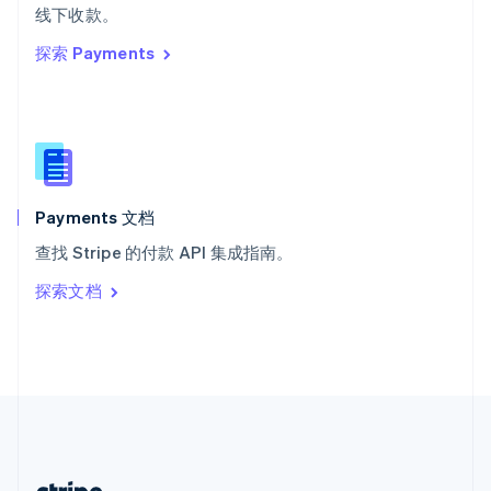
希腊
线下收款。
English
探索 Payments
西班牙
Español
English
新加坡
English
简体中文
新西兰
English
匈牙利
English
Payments 文档
意大利
查找 Stripe 的付款 API 集成指南。
Italiano
English
印度
探索文档
English
英国
English
直布罗陀
English
中国内地
简体中文
English
中国香港特别行政区
English
简体中文