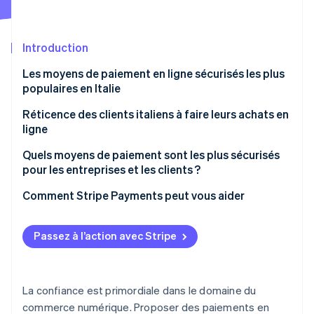
Découvrez les prochaines évolutions
Commerce en ligne
Radar
Prévention de la fraude
Introduction
Écosystème
Atlas
Les moyens de paiement en ligne sécurisés les plus
Constitution de start-up
populaires en Italie
Partenaires
Climate
Stripe App Marketplace
Élimination du carbone
Cartes de crédit et de débit
Réticence des clients italiens à faire leurs achats en
ligne
Identity
Wallets
Vérification de l'identité
Quels moyens de paiement sont les plus sécurisés
Virements bancaires en ligne
pour les entreprises et les clients ?
Cartes prépayées
Comment Stripe Payments peut vous aider
Paiement à la livraison
Stripe Sessions 2026
Passez à l’action avec Stripe
Découvrez comment Stripe construit l’infrastructure écono
Comment faire vos achats en ligne en toute
Regarder la vidéo
sécurité
La confiance est primordiale dans le domaine du
commerce numérique. Proposer des paiements en