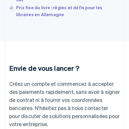
Grèce
Prix fixe du livre : règles et défis pour les
English
libraires en Allemagne
Hongrie
English
Inde
English
Irlande
English
Italie
Italiano
English
Japon
Envie de vous lancer ?
日本語
English
Lettonie
Créez un compte et commencez à accepter
English
Liechtenstein
des paiements rapidement, sans avoir à signer
Deutsch
English
de contrat ni à fournir vos coordonnées
Lituanie
English
bancaires. N'hésitez pas à nous contacter
Luxembourg
pour discuter de solutions personnalisées pour
Français
Deutsch
English
Malaisie
votre entreprise.
English
简体中文