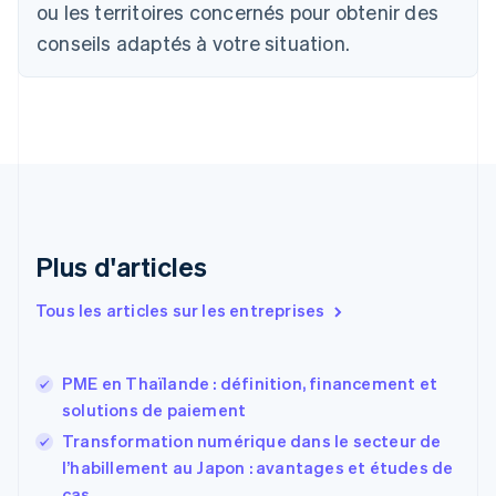
ou les territoires concernés pour obtenir des
Chine continentale
conseils adaptés à votre situation.
简体中文
English
Chypre
English
Croatie
English
Italiano
Danemark
English
Émirats arabes unis
English
Espagne
Plus d'articles
Español
English
Estonie
Tous les articles sur les entreprises
English
États-Unis
English
Español
简体中文
PME en Thaïlande : définition, financement et
Finlande
English
Svenska
solutions de paiement
France
Transformation numérique dans le secteur de
Français
English
l’habillement au Japon : avantages et études de
Gibraltar
cas
English