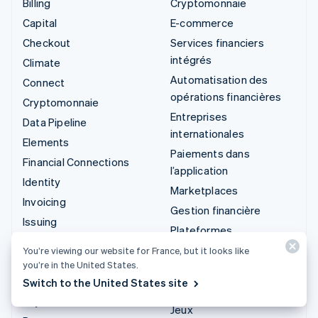
Billing
Cryptomonnaie
Capital
E-commerce
Checkout
Services financiers
intégrés
Climate
Automatisation des
Connect
opérations financières
Cryptomonnaie
Entreprises
Data Pipeline
internationales
Elements
Paiements dans
Financial Connections
l’application
Identity
Marketplaces
Invoicing
Gestion financière
Issuing
Plateformes
Link
SaaS
You’re viewing our website for France, but it looks like
Managed Payments
you’re in the United States.
Entreprises d'IA
Liens de paiement
Switch to the United States site
Économie des créateurs
Payments
Jeux