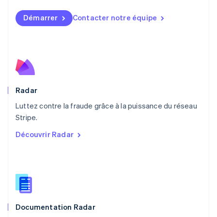
Malte
Démarrer
Contacter notre équipe
English
Mexique
Español
English
Norvège
English
Nouvelle-Zélande
English
Pays-Bas
Radar
Nederlands
English
Luttez contre la fraude grâce à la puissance du réseau
Pologne
English
Stripe.
Portugal
Découvrir Radar
Português
English
R.A.S. de Hong Kong, Chine
English
简体中文
République tchèque
English
Roumanie
English
Documentation Radar
Royaume-Uni
English