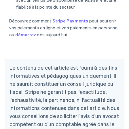
avec un temps de disponibilité de 99,999 % et une
fiabilité à la pointe du secteur.
Découvrez comment
Stripe Payments
peut soutenir
vos paiements en ligne et vos paiements en personne,
ou
démarrez
dès aujourd’hui.
Allemagne
Deutsch
English
Australie
Le contenu de cet article est fourni à des fins
English
informatives et pédagogiques uniquement. Il
Autriche
ne saurait constituer un conseil juridique ou
Deutsch
English
Belgique
fiscal. Stripe ne garantit pas l'exactitude,
Nederlands
Français
Deutsch
English
l'exhaustivité, la pertinence, ni l'actualité des
Brésil
Português
English
informations contenues dans cet article. Nous
Bulgarie
vous conseillons de solliciter l'avis d'un avocat
English
Canada
compétent ou d'un comptable agréé dans le
English
Français