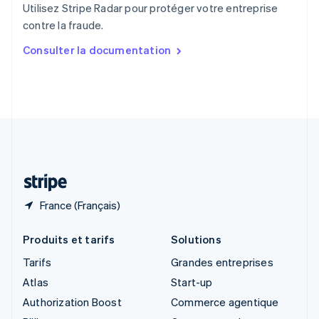
Utilisez Stripe Radar pour protéger votre entreprise
Singapour
contre la fraude.
English
简体中文
Slovaquie
Consulter la documentation
English
Slovénie
English
Italiano
Suède
Svenska
English
Suisse
Deutsch
Français
Italiano
English
Thaïlande
ไทย
English
France (Français)
Produits et tarifs
Solutions
Tarifs
Grandes entreprises
Atlas
Start-up
Authorization Boost
Commerce agentique