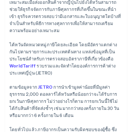
เหมาะสมเมื่อส่งออกสินค้าจากญี่ปุ่นไปยังไต้หวันสามารถ
ช่วยให้ธุรกิจจัดการกับภาษีศุลกากรที่เกิดขึ้นในขณะที่นํา
เข้า ธุรกิจควรตรวจสอบว่ามีเอกสารและใบอนุญาตใดบ้างที่
จําเป็นสําหรับพิธีการทางศุลกากรเพื่อให้สามารถเตรียม
ความพร้อมอย่างเหมาะสม
ไต้หวันจัดหมวดหมู่ภาษีโดยละเอียด โดยมีอัตราแตกต่าง
กันไปตามรายการและประเทศต้นทาง แหล่งข้อมูลที่เป็น
ประโยชน์สําหรับการตรวจสอบอัตราภาษีที่เกี่ยวข้องคือ
WorldTariff
รวบรวมและจัดทําโดยองค์การการค้าต่าง
ประเทศญี่ปุ่น (JETRO)
ตามข้อมูลจาก
JETRO
การนําเข้ามูลค่าน้อยที่มีมูลค่า
ธุรกรรม 2,000 ดอลลาร์ไต้หวันหรือน้อยกว่าจะได้รับการ
ยกเว้นภาษีศุลกากร ไม่ว่าอย่างไรก็ตาม การยกเว้นนี้ใช้ไม่
ได้กับสินค้าที่จัดส่งซ้ำๆ เช่น มากกว่าสองครั้งภายใน 30 วัน
หรือมากกว่า 6 ครั้งภายใน 6 เดือน
โดยทั่วไปแล้ว ภาษีอากรเป็นความรับผิดชอบของผู้ซื้อ ซึ่ง