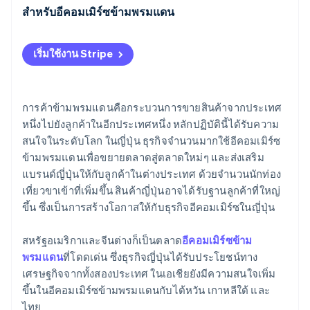
สําหรับอีคอมเมิร์ซข้ามพรมแดน
EZ WAY
บริการการชำระเงินตามรอบบิล
เริ่มใช้งาน Stripe
นโยบายการคืนและการเปลี่ยนสินค้า
ข้อกําหนดท้องถิ่น
การค้าข้ามพรมแดนคือกระบวนการขายสินค้าจากประเทศ
หนึ่งไปยังลูกค้าในอีกประเทศหนึ่ง หลักปฏิบัตินี้ได้รับความ
สนใจในระดับโลก ในญี่ปุ่น ธุรกิจจำนวนมากใช้อีคอมเมิร์ซ
ข้ามพรมแดนเพื่อขยายตลาดสู่ตลาดใหม่ๆ และส่งเสริม
แบรนด์ญี่ปุ่นให้กับลูกค้าในต่างประเทศ ด้วยจำนวนนักท่อง
เที่ยวขาเข้าที่เพิ่มขึ้น สินค้าญี่ปุ่นอาจได้รับฐานลูกค้าที่ใหญ่
ขึ้น ซึ่งเป็นการสร้างโอกาสให้กับธุรกิจอีคอมเมิร์ซในญี่ปุ่น
สหรัฐอเมริกาและจีนต่างก็เป็นตลาด
อีคอมเมิร์ซข้าม
พรมแดน
ที่โดดเด่น ซึ่งธุรกิจญี่ปุ่นได้รับประโยชน์ทาง
เศรษฐกิจจากทั้งสองประเทศ ในเอเชียยังมีความสนใจเพิ่ม
ขึ้นในอีคอมเมิร์ซข้ามพรมแดนกับไต้หวัน เกาหลีใต้ และ
ไทย