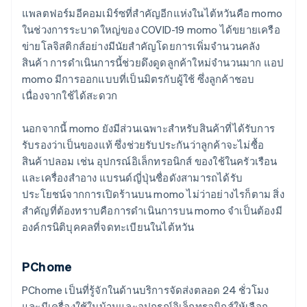
แพลตฟอร์มอีคอมเมิร์ซที่สําคัญอีกแห่งในไต้หวันคือ momo
ในช่วงการระบาดใหญ่ของ COVID-19 momo ได้ขยายเครือ
ข่ายโลจิสติกส์อย่างมีนัยสําคัญโดยการเพิ่มจํานวนคลัง
สินค้า การดำเนินการนี้ช่วยดึงดูดลูกค้าใหม่จํานวนมาก แอป
momo มีการออกแบบที่เป็นมิตรกับผู้ใช้ ซึ่งลูกค้าชอบ
เนื่องจากใช้ได้สะดวก
นอกจากนี้ momo ยังมีส่วนเฉพาะสำหรับสินค้าที่ได้รับการ
รับรองว่าเป็นของแท้ ซึ่งช่วยรับประกันว่าลูกค้าจะไม่ซื้อ
สินค้าปลอม เช่น อุปกรณ์อิเล็กทรอนิกส์ ของใช้ในครัวเรือน
และเครื่องสำอาง แบรนด์ญี่ปุ่นชื่อดังสามารถได้รับ
ประโยชน์จากการเปิดร้านบน momo ไม่ว่าอย่างไรก็ตาม สิ่ง
สำคัญที่ต้องทราบคือการดำเนินการบน momo จำเป็นต้องมี
องค์กรนิติบุคคลที่จดทะเบียนในไต้หวัน
PChome
PChome เป็นที่รู้จักในด้านบริการจัดส่งตลอด 24 ชั่วโมง
และมีเครื่องใช้ในบ้านและอุปกรณ์อิเล็กทรอนิกส์ให้เลือก