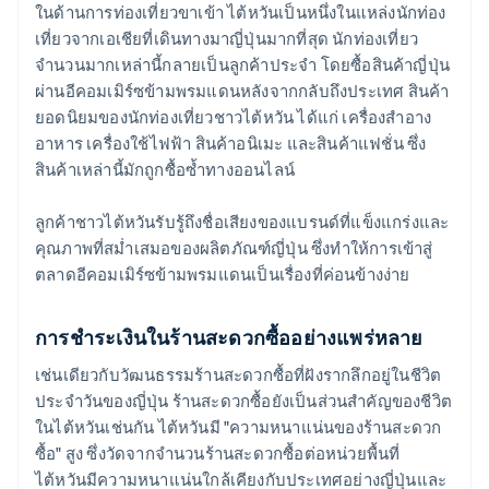
ในด้านการท่องเที่ยวขาเข้า ไต้หวันเป็นหนึ่งในแหล่งนักท่อง
เที่ยวจากเอเชียที่เดินทางมาญี่ปุ่นมากที่สุด นักท่องเที่ยว
จำนวนมากเหล่านี้กลายเป็นลูกค้าประจำ โดยซื้อสินค้าญี่ปุ่น
ผ่านอีคอมเมิร์ซข้ามพรมแดนหลังจากกลับถึงประเทศ สินค้า
ยอดนิยมของนักท่องเที่ยวชาวไต้หวัน ได้แก่ เครื่องสำอาง
อาหาร เครื่องใช้ไฟฟ้า สินค้าอนิเมะ และสินค้าแฟชั่น ซึ่ง
สินค้าเหล่านี้มักถูกซื้อซ้ำทางออนไลน์
ลูกค้าชาวไต้หวันรับรู้ถึงชื่อเสียงของแบรนด์ที่แข็งแกร่งและ
คุณภาพที่สม่ำเสมอของผลิตภัณฑ์ญี่ปุ่น ซึ่งทําให้การเข้าสู่
ตลาดอีคอมเมิร์ซข้ามพรมแดนเป็นเรื่องที่ค่อนข้างง่าย
การชําระเงินในร้านสะดวกซื้ออย่างแพร่หลาย
เช่นเดียวกับวัฒนธรรมร้านสะดวกซื้อที่ฝังรากลึกอยู่ในชีวิต
ประจำวันของญี่ปุ่น ร้านสะดวกซื้อยังเป็นส่วนสำคัญของชีวิต
ในไต้หวันเช่นกัน ไต้หวันมี "ความหนาแน่นของร้านสะดวก
ซื้อ" สูง ซึ่งวัดจากจำนวนร้านสะดวกซื้อต่อหน่วยพื้นที่
ไต้หวันมีความหนาแน่นใกล้เคียงกับประเทศอย่างญี่ปุ่นและ