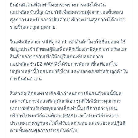
ยืนยันตัวตนที่จัดทำโดยกระทรวงการคลังไต้หวัน
แอปพลิเคชันนี้ถูกนำมาใช้เพื่อลดความยุ่งยากของขั้นตอน
ศุลกากรและรับรองว่าสินค้านำเข้าจะผ่านศุลกากรได้อย่าง
ราบรื่นและถูกกฎหมาย
ในอดีตมีหลายกรณีที่ลูกค้านำเข้าสินค้าโดยใช้ชื่อปลอม ใช้
ข้อมูลประจำตัวของผู้อื่นเพื่อหลีกเลี่ยงภาษีศุลกากร หรือแยก
สินค้าออกจากกันเพื่อให้อยู่ในเกณฑ์ปลอดอากร
แอปพลิเคชัน EZ WAY จึงได้รับการพัฒนาขึ้นเพื่อแก้ไข
ปัญหาเหล่านี้ โดยมอบวิธีที่ง่ายและปลอดภัยสำหรับลูกค้าใน
การยืนยันตัวตน
สิ่งสำคัญที่ต้องทราบคือ ข้อกำหนดการยืนยันตัวตนนี้มีผล
เฉพาะกับการจัดส่งพัสดุภัณฑ์เอกชนที่ใช้พิธีการศุลกากร
แบบง่ายสำหรับพัสดุขนาดเล็กเท่านั้น บริการต่างๆ เช่น
บริการไปรษณีย์ด่วนพิเศษ (EMS) และไปรษณีย์ระหว่าง
ประเทศมาตรฐานจะไม่ได้รับผลกระทบ และจะยังคงปฏิบัติ
ตามขั้นตอนศุลกากรปัจจุบันต่อไป