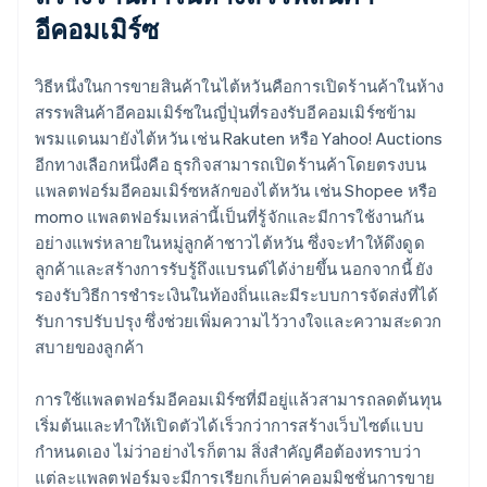
อีคอมเมิร์ซ
วิธีหนึ่งในการขายสินค้าในไต้หวันคือการเปิดร้านค้าในห้าง
สรรพสินค้าอีคอมเมิร์ซในญี่ปุ่นที่รองรับอีคอมเมิร์ซข้าม
พรมแดนมายังไต้หวัน เช่น Rakuten หรือ Yahoo! Auctions
อีกทางเลือกหนึ่งคือ ธุรกิจสามารถเปิดร้านค้าโดยตรงบน
แพลตฟอร์มอีคอมเมิร์ซหลักของไต้หวัน เช่น Shopee หรือ
momo แพลตฟอร์มเหล่านี้เป็นที่รู้จักและมีการใช้งานกัน
อย่างแพร่หลายในหมู่ลูกค้าชาวไต้หวัน ซึ่งจะทำให้ดึงดูด
ลูกค้าและสร้างการรับรู้ถึงแบรนด์ได้ง่ายขึ้น นอกจากนี้ ยัง
รองรับวิธีการชำระเงินในท้องถิ่นและมีระบบการจัดส่งที่ได้
รับการปรับปรุง ซึ่งช่วยเพิ่มความไว้วางใจและความสะดวก
สบายของลูกค้า
การใช้แพลตฟอร์มอีคอมเมิร์ซที่มีอยู่แล้วสามารถลดต้นทุน
เริ่มต้นและทำให้เปิดตัวได้เร็วกว่าการสร้างเว็บไซต์แบบ
กำหนดเอง ไม่ว่าอย่างไรก็ตาม สิ่งสำคัญคือต้องทราบว่า
แต่ละแพลตฟอร์มจะมีการเรียกเก็บค่าคอมมิชชั่นการขาย