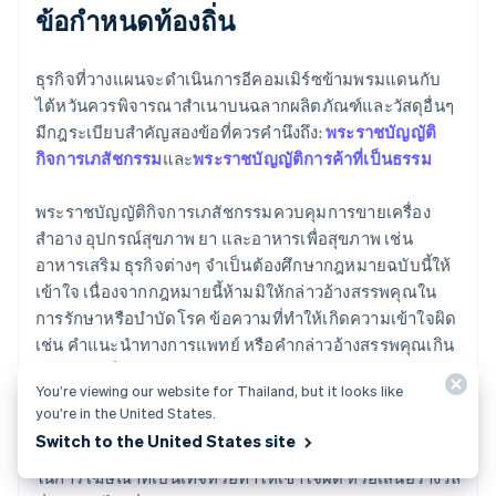
ข้อกําหนดท้องถิ่น
ธุรกิจที่วางแผนจะดําเนินการอีคอมเมิร์ซข้ามพรมแดนกับ
ไต้หวันควรพิจารณาสําเนาบนฉลากผลิตภัณฑ์และวัสดุอื่นๆ
มีกฎระเบียบสําคัญสองข้อที่ควรคํานึงถึง:
พระราชบัญญัติ
กิจการเภสัชกรรม
และ
พระราชบัญญัติการค้าที่เป็นธรรม
พระราชบัญญัติกิจการเภสัชกรรมควบคุมการขายเครื่อง
สำอาง อุปกรณ์สุขภาพ ยา และอาหารเพื่อสุขภาพ เช่น
อาหารเสริม ธุรกิจต่างๆ จำเป็นต้องศึกษากฎหมายฉบับนี้ให้
เข้าใจ เนื่องจากกฎหมายนี้ห้ามมิให้กล่าวอ้างสรรพคุณใน
การรักษาหรือบำบัดโรค ข้อความที่ทำให้เกิดความเข้าใจผิด
เช่น คำแนะนำทางการแพทย์ หรือคำกล่าวอ้างสรรพคุณเกิน
จริง ธุรกิจที่ไม่ปฏิบัติตามพระราชบัญญัติกิจการเภสัชกรรม
You’re viewing our website for Thailand, but it looks like
จะถูกตำหนิเพราะการกระทำที่ผิดกฎหมายเหล่านี้
you’re in the United States.
Switch to the United States site
พระราชบัญญัติการค้าที่เป็นธรรมห้ามไม่ให้ธุรกิจมีส่วนร่วม
ในการโฆษณาที่เป็นเท็จหรือทําให้เข้าใจผิด หรือเสนอรางวัล