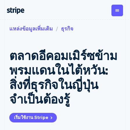
แหล่งข้อมูลเพิ่มเติม
ธุรกิจ
ตามขั้น
เอกสารประกอบ
เรียนรู้
การชำระเงิน
รายรับ
การ
แพลตฟอ
จัดการ
และ
องค์กร
Stripe Docs
บล็อก
เงิน
มาร์เก็ต
Payments
Billing
ธุรกิจสตาร์ทอัพ
ข้อมูลอ้างอิงเกี่ยวกับ API
เรื่องราวจากลูกค้า
ตลาดอีคอมเมิร์ซข้าม
การชำระเงิน
รายรับตาม
เพลส
ไลบรารีและ SDK
คู่มือ
ออนไลน์
แบบแผนล่วง
Stripe Apps
Global
Payment links
หน้า
Metronome
Payouts
Conne
พรมแดนในไต้หวัน:
การชำร
ตามกรณีใช้งาน
การชำระเงิน
การเรียกเก็บ
เบิกจ่าย
เงินสำห
การสนับสนุน
แบบไม่ต้อง
เงินตามการ
ให้กับ
สิ่งที่ธุรกิจในญี่ปุ่น
แพลตฟอ
คู่มือ
การค้าแบบใช้เอเจนต์
เขียนโค้ด
Checkout
ใช้งาน
การชำระเงิน
บุคคลที่
อีคอมเมิร์ซ
รับการสนับสนุน
UI การชำระ
ตามรอบบิล
สาม
บริการทางการเงินที่ผสาน
รับการชำระเงินออนไลน์
แพ็กเกจการสนับสนุนที่ได้
การจัดการ
จำเป็นต้องรู้
เงินสำเร็จรูป
รวมในตัว
ติดตั้งใช้งานการชำระเงิน
รับการจัดการ
การชำระเงิน
Elements
การทำงานอัตโนมัติด้าน
สำเร็จรูป
บริการเฉพาะทาง
องค์ประกอบ UI
ตามรอบบิล
Invoicing
การเงิน
สร้างแพลตฟอร์มหรือ
ครั้งเดียวหรือ
ที่ยืดหยุ่น
ธุรกิจทั่วโลก
มาร์เก็ตเพลส
ตามแบบแผน
วิธีการชำระ
เริ่มใช้งาน Stripe
การชำระเงินในแอป
จัดการการชำระเงินตาม
เงิน
ล่วงหน้า
Tax
มาร์เก็ตเพลส
รอบบิล
เข้าถึงได้
คิดภาษีการ
บริษัท
การจัดการเงิน
เสนอการเรียกเก็บเงินตาม