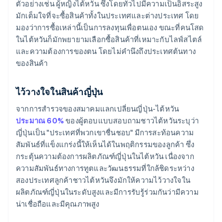
ตัวอย่างเช่น ผู้หญิงไต้หวัน ซึ่งโดยทั่วไปมีความเป็นอิสระสูง
มักเต็มใจที่จะซื้อสินค้าทั้งในประเทศและต่างประเทศ โดย
มองว่าการซื้อเหล่านี้เป็นการลงทุนเพื่อตนเอง ขณะที่คนโสด
ในไต้หวันก็มักพยายามเลือกซื้อสินค้าที่เหมาะกับไลฟ์สไตล์
และความต้องการของตน โดยไม่คำนึงถึงประเทศต้นทาง
ของสินค้า
ไว้วางใจในสินค้าญี่ปุ่น
จากการสํารวจของสมาคมแลกเปลี่ยนญี่ปุ่น-ไต้หวัน
ประมาณ 60%
ของผู้ตอบแบบสอบถามชาวไต้หวันระบุว่า
ญี่ปุ่นเป็น "ประเทศที่พวกเขาชื่นชอบ" มีการสะท้อนความ
สัมพันธ์ที่แข็งแกร่งนี้ให้เห็นได้ในพฤติกรรมของลูกค้า ซึ่ง
กระตุ้นความต้องการผลิตภัณฑ์ญี่ปุ่นในไต้หวัน เนื่องจาก
ความสัมพันธ์ทางการทูตและวัฒนธรรมที่ใกล้ชิดระหว่าง
สองประเทศลูกค้าชาวไต้หวันจึงมักให้ความไว้วางใจใน
ผลิตภัณฑ์ญี่ปุ่นในระดับสูงและมีการรับรู้ร่วมกันว่ามีความ
น่าเชื่อถือและมีคุณภาพสูง