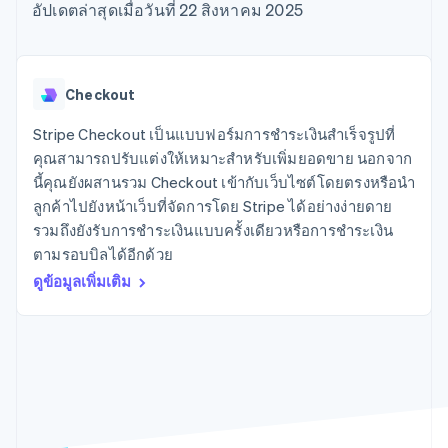
มากกว่า 125
ขายและ VAT
อัปเดตล่าสุดเมื่อวันที่ 22 สิงหาคม 2025
แพลตฟอร์ม
การใช้งาน
รายการ
Authorization
อัตโนมัติ
Revenue
แผนงานผลิตภัณฑ์
SaaS
ออกบัตรที่มีสเตเบิลคอยน์
Boost
Recognition
การประชุมประจำปีแบบ
รองรับอยู่
ยกระดับการ
เซสชัน
จัดเตรียมและจัดการ
ระบบ
ยอมรับการ
ตำแหน่งงาน
บริการด้วยเอเจนต์
Checkout
อัตโนมัติ
ชำระเงิน
Link
ห้องข่าว
ตามอุตสาหกรรม
การชำระเงินที่
สำหรับการ
Stripe
Stripe Press
Stripe Checkout เป็นแบบฟอร์มการชำระเงินสำเร็จรูปที่
Sigma
รวดเร็วขึ้น
ทำบัญชี
รายงานที่
บริษัท AI
คุณสามารถปรับแต่งให้เหมาะสำหรับเพิ่มยอดขาย นอกจาก
แหล่งข้อมูล
ออกแบบเอง
แวดวงครีเอเตอร์
นี้คุณยังผสานรวม Checkout เข้ากับเว็บไซต์โดยตรงหรือนำ
Data
เกม
การติดต่อ
ลูกค้าไปยังหน้าเว็บที่จัดการโดย Stripe ได้อย่างง่ายดาย
Pipeline
การบริการ การเดินทาง
การเชื่อมต่อการทำงาน
การซิงค์
และสันทนาการ
แอป
รวมถึงยังรับการชำระเงินแบบครั้งเดียวหรือการชำระเงิน
ติดต่อฝ่ายขาย
ข้อมูล
ประกันภัย
ตัวอย่างโค้ด
สมัครเป็นพาร์ทเนอร์
ตามรอบบิลได้อีกด้วย
สื่อและความบันเทิง
บล็อกของนักพัฒนา
ดูข้อมูลเพิ่มเติม
องค์กรไม่แสวงผลกำไร
สถานะ API
บริการเฉพาะทาง
ภาครัฐ
เพิ่มเติม
ธุรกิจค้าปลีก
Product roadmap
ดูสิ่งที่กำลังจะมาถึง
Radar
ระบบนิเวศ
การป้องกันการฉ้อโกง
Atlas