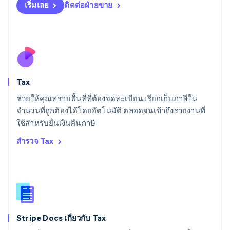
Deutsch
English
เริ่มเลย
ติดต่อฝ่ายขาย
ลิทัวเนีย
English
สเปน
Español
English
สโลวาเกีย
English
สโลวีเนีย
Tax
English
Italiano
สวิตเซอร์แลนด์
ช่วยให้คุณทราบพื้นที่ที่ต้องจดทะเบียน เรียกเก็บภาษีใน
Deutsch
Français
Italiano
English
จำนวนที่ถูกต้องได้โดยอัตโนมัติ ตลอดจนเข้าถึงรายงานที่
สวีเดน
ใช้สำหรับยื่นเงินคืนภาษี
Svenska
English
สหรัฐอเมริกา
สำรวจ Tax
English
Español
简体中文
สหรัฐอาหรับเอมิเรตส์
English
สหราชอาณาจักร
English
สาธารณรัฐเช็ก
English
Stripe Docs เกี่ยวกับ Tax
สิงคโปร์