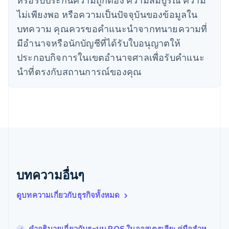
English
ญี่ปุ่น
ไม่เพียงพอ หรือความเป็นปัจจุบันของข้อมูลใน
日本語
English
บทความ คุณควรขอคําแนะนําจากทนายความที่
เดนมาร์ก
มีอํานาจหรือนักบัญชีที่ได้รับใบอนุญาตให้
English
ไทย
ประกอบกิจการในเขตอํานาจศาลเพื่อรับคําแนะ
ไทย
English
นําที่ตรงกับสถานการณ์ของคุณ
นอร์เวย์
English
นิวซีแลนด์
English
เนเธอร์แลนด์
Nederlands
English
บราซิล
Português
English
บัลแกเรีย
English
บทความอื่นๆ
เบลเยียม
Nederlands
Français
Deutsch
English
ดูบทความเกี่ยวกับธุรกิจทั้งหมด
โปรตุเกส
Português
English
โปแลนด์
คำอธิบายเกี่ยวกับระบบ POS ในออสเตรเลีย: คู่มือสําห