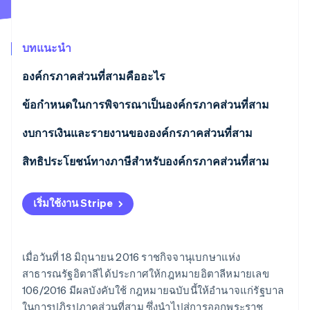
พาร์ทเนอร์
การก่อตั้งบริษัทสตาร์ทอัพ
Stripe App Marketplace
Climate
การขจัดคาร์บอน
บทแนะนำ
องค์กรภาคส่วนที่สามคืออะไร
ข้อกำหนดในการพิจารณาเป็นองค์กรภาคส่วนที่สาม
Stripe Sessions 2026
กิจกรรมทางธุรกิจ
งบการเงินและรายงานขององค์กรภาคส่วนที่สาม
ดูว่า Stripe กำลังสร้างโครงสร้างพื้นฐานระบบเศรษฐกิจสำหรับ
AI อย่างไร
การจัดสรรสินทรัพย์
สิทธิประโยชน์ทางภาษีสำหรับองค์กรภาคส่วนที่สาม
รับชมเลย
จดทะเบียนกับ RUNTS
ความแตกต่างระหว่าง TSO เชิงพาณิชย์และไม่ใช่เชิง
เริ่มใช้งาน Stripe
พาณิชย์
การกำหนดภาษีเงินได้ในอัตราเหมาจ่ายสำหรับ TSO ที่
ไม่ใช่เชิงพาณิชย์
เมื่อวันที่ 18 มิถุนายน 2016 ราชกิจจานุเบกษาแห่ง
สาธารณรัฐอิตาลีได้ประกาศให้กฎหมายอิตาลีหมายเลข
สิทธิประโยชน์ทางภาษีอื่นๆ สำหรับ TSO
106/2016 มีผลบังคับใช้ กฎหมายฉบับนี้ให้อำนาจแก่รัฐบาล
ในการปฏิรูปภาคส่วนที่สาม ซึ่งนำไปสู่การออกพระราช