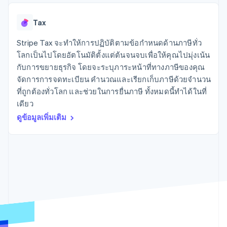
มากกว่า 125
ขายและ VAT
แพลตฟอร์ม
การใช้งาน
รายการ
Authorization
อัตโนมัติ
Revenue
แผนงานผลิตภัณฑ์
SaaS
ออกบัตรที่มีสเตเบิลคอยน์
Boost
Recognition
Tax
การประชุมประจำปีแบบ
รองรับอยู่
ยกระดับการ
เซสชัน
จัดเตรียมและจัดการ
ระบบ
ยอมรับการ
Stripe Tax จะทำให้การปฏิบัติตามข้อกำหนดด้านภาษีทั่ว
ตำแหน่งงาน
บริการด้วยเอเจนต์
อัตโนมัติ
ชำระเงิน
Link
ห้องข่าว
โลกเป็นไปโดยอัตโนมัติตั้งแต่ต้นจนจบเพื่อให้คุณไปมุ่งเน้น
ตามอุตสาหกรรม
การชำระเงินที่
สำหรับการ
Stripe
Stripe Press
กับการขยายธุรกิจ โดยจะระบุภาระหน้าที่ทางภาษีของคุณ
Sigma
รวดเร็วขึ้น
ทำบัญชี
รายงานที่
จัดการการจดทะเบียน คำนวณและเรียกเก็บภาษีด้วยจำนวน
บริษัท AI
แหล่งข้อมูล
ออกแบบเอง
แวดวงครีเอเตอร์
ที่ถูกต้องทั่วโลก และช่วยในการยื่นภาษี ทั้งหมดนี้ทำได้ในที่
Data
เกม
การติดต่อ
เดียว
Pipeline
การบริการ การเดินทาง
การเชื่อมต่อการทำงาน
การซิงค์
และสันทนาการ
แอป
ดูข้อมูลเพิ่มเติม
ติดต่อฝ่ายขาย
ข้อมูล
ประกันภัย
ตัวอย่างโค้ด
สมัครเป็นพาร์ทเนอร์
สื่อและความบันเทิง
บล็อกของนักพัฒนา
องค์กรไม่แสวงผลกำไร
สถานะ API
บริการเฉพาะทาง
ภาครัฐ
เพิ่มเติม
ธุรกิจค้าปลีก
Product roadmap
ดูสิ่งที่กำลังจะมาถึง
Radar
ระบบนิเวศ
การป้องกันการฉ้อโกง
Atlas