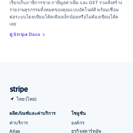
English
简体中文
เรียกเก็บภาษีการขาย ภาษีมูลค่าเพิ่ม และ GST รวมทั้งสร้าง
ออสเตรเลีย
รายงานธุรกรรมทั้งหมดของคุณแบบอัตโนมัติ พร้อมเชื่อม
English
ต่อระบบโดยเขียนโค้ดเพียงเล็กน้อยหรือไม่ต้องเขียนโค้ด
ออสเตรีย
เลย
Deutsch
English
อิตาลี
ดู Stripe Docs
Italiano
English
อินเดีย
English
เอสโตเนีย
English
ไอร์แลนด์
English
ฮังการี
English
ไทย (ไทย)
ผลิตภัณฑ์และค่าบริการ
โซลูชัน
ค่าบริการ
องค์กร
Atlas
ธุรกิจสตาร์ทอัพ