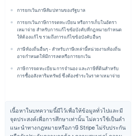
การยกเว้นภาษีสัมปทานของรัฐบาล
การยกเว้นภาษีการจดทะเบียน หรือการเก็บในอัตรา
เหมาจ่าย สำหรับการแก้ไขข้อบังคับที่กฎหมายกำหนด
ให้ต้องแก้ไข รวมถึงการแก้ไขข้อบังคับอื่นๆ
ภาษีท้องถิ่นอื่นๆ - สำหรับภาษีเหล่านี้หน่วยงานท้องถิ่น
อาจกำหนดให้มีการลดหรือการยกเว้น
ภาษีการจดทะเบียน การจำนอง และภาษีที่ดินสำหรับ
กรีซ
การซื้ออสังหาริมทรัพย์ ซึ่งต้องชำระในราคาเหมาจ่าย
English
เขตบริหารพิเศษฮ่องกง ประเทศจีน
English
简体中文
แคนาดา
English
Français
โครเอเชีย
เนื้อหาในบทความนี้มีไว้เพื่อให้ข้อมูลทั่วไปและมี
English
Italiano
จุดประสงค์เพื่อการศึกษาเท่านั้น ไม่ควรใช้เป็นคํา
จีนแผ่นดินใหญ่
简体中文
English
แนะนําทางกฎหมายหรือภาษี Stripe ไม่รับประกัน
ไซปรัส
หรือรับประกันความถูกต้อง ความสมบูรณ์ ความ