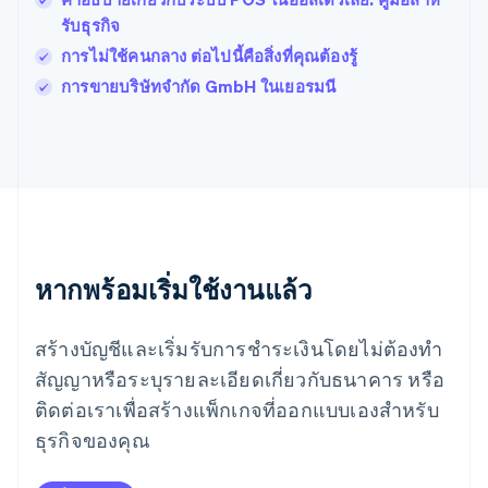
English
รับธุรกิจ
ฝรั่งเศส
Français
English
การไม่ใช้คนกลาง ต่อไปนี้คือสิ่งที่คุณต้องรู้
ฟินแลนด์
การขายบริษัทจำกัด GmbH ในเยอรมนี
English
Svenska
มอลตา
English
มาเลเซีย
English
简体中文
เม็กซิโก
Español
English
ยิบรอลตาร์
English
หากพร้อมเริ่มใช้งานแล้ว
เยอรมนี
Deutsch
English
โรมาเนีย
สร้างบัญชีและเริ่มรับการชำระเงินโดยไม่ต้องทำ
English
สัญญาหรือระบุรายละเอียดเกี่ยวกับธนาคาร หรือ
ลักเซมเบิร์ก
ติดต่อเราเพื่อสร้างแพ็กเกจที่ออกแบบเองสำหรับ
Français
Deutsch
English
ลัตเวีย
ธุรกิจของคุณ
English
ลิกเตนสไตน์