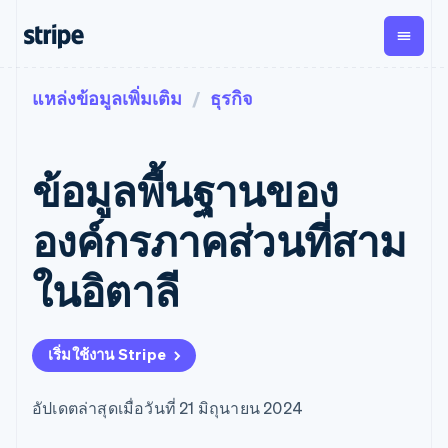
แหล่งข้อมูลเพิ่มเติม
ธุรกิจ
ตามขั้น
เอกสารประกอบ
เรียนรู้
การชำระเงิน
รายรับ
การ
แพลตฟอ
จัดการ
และ
องค์กร
Stripe Docs
บล็อก
เงิน
มาร์เก็ต
Payments
Billing
ธุรกิจสตาร์ทอัพ
ข้อมูลอ้างอิงเกี่ยวกับ API
เรื่องราวจากลูกค้า
ข้อมูลพื้นฐานของ
การชำระเงิน
รายรับตาม
เพลส
ไลบรารีและ SDK
คู่มือ
ออนไลน์
แบบแผนล่วง
Stripe Apps
Global
Payment links
หน้า
Metronome
Payouts
Conne
องค์กรภาคส่วนที่สาม
การชำร
ตามกรณีใช้งาน
การชำระเงิน
การเรียกเก็บ
เบิกจ่าย
เงินสำห
การสนับสนุน
แบบไม่ต้อง
เงินตามการ
ให้กับ
ในอิตาลี
แพลตฟอ
คู่มือ
การค้าแบบใช้เอเจนต์
เขียนโค้ด
Checkout
ใช้งาน
การชำระเงิน
บุคคลที่
อีคอมเมิร์ซ
รับการสนับสนุน
UI การชำระ
ตามรอบบิล
สาม
บริการทางการเงินที่ผสาน
รับการชำระเงินออนไลน์
แพ็กเกจการสนับสนุนที่ได้
การจัดการ
เงินสำเร็จรูป
รวมในตัว
ติดตั้งใช้งานการชำระเงิน
รับการจัดการ
การชำระเงิน
Elements
เริ่มใช้งาน Stripe
การทำงานอัตโนมัติด้าน
สำเร็จรูป
บริการเฉพาะทาง
องค์ประกอบ UI
ตามรอบบิล
Invoicing
การเงิน
สร้างแพลตฟอร์มหรือ
ครั้งเดียวหรือ
ที่ยืดหยุ่น
ธุรกิจทั่วโลก
มาร์เก็ตเพลส
ตามแบบแผน
วิธีการชำระ
อัปเดตล่าสุดเมื่อวันที่ 21 มิถุนายน 2024
การชำระเงินในแอป
จัดการการชำระเงินตาม
เงิน
ล่วงหน้า
Tax
มาร์เก็ตเพลส
รอบบิล
เข้าถึงได้
คิดภาษีการ
บริษัท
การจัดการเงิน
เสนอการเรียกเก็บเงินตาม