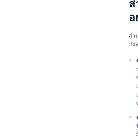
ส
อ
ส่ว
ประ