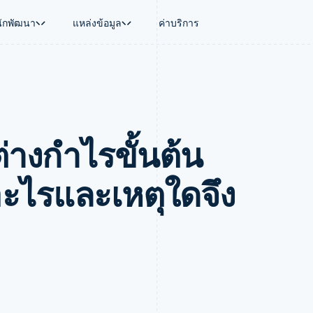
นักพัฒนา
แหล่งข้อมูล
ค่าบริการ
ใช้งาน
นุน
คู่มือ
ตามอุตสาหกรรม
บริษัท
การจัดการเงิน
แพลตฟอร์มและ
บใช้เอเจนต์
นับสนุน
รับการชำระเงินออนไลน์
บริษัท AI
แผนงานผลิตภัณฑ์
Global Payouts
Connect
์ซ
ารสนับสนุนที่ได้รับการจัดการ
ติดตั้งใช้งานการชำระเงินสำเร็จรูป
แวดวงครีเอเตอร์
การประชุมประจำปีแบบเซสชั
วงหน้า
เบิกจ่ายให้กับบุคคลที่สาม
การชำระเงินส
งการเงินที่ผสานรวมในตัว
ฉพาะทาง
สร้างแพลตฟอร์มหรือมาร์เก็ตเพลส
เกม
ตำแหน่งงาน
่างกำไรขั้นต้น
อัตโนมัติด้านการเงิน
จัดการการชำระเงินตามรอบบิล
การบริการ การเดินทาง และส
ห้องข่าว
การใช้งาน
วโลก
เสนอการเรียกเก็บเงินตามการใช้งาน
Stripe Press
บิล
เงินในแอป
ออกบัตรที่มีสเตเบิลคอยน์รองรับอยู่
ประกันภัย
งินตามรอบ
เพลส
จัดเตรียมและจัดการบริการด้วยเอเจนต์
สื่อและความบันเทิง
อะไรและเหตุใดจึง
รเงิน
องค์กรไม่แสวงผลกำไร
ร์ม
บริการเฉพาะทาง
บแผนล่วง
ภาครัฐ
ธุรกิจค้าปลีก
VAT
on
การทำบัญชี