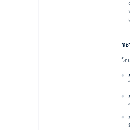
ระ
โดย