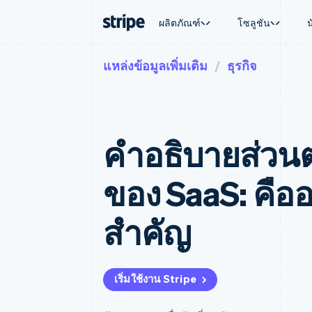
ผลิตภัณฑ์
โซลูชัน
แหล่งข้อมูลเพิ่มเติม
ธุรกิจ
ตามขั้น
เอกสารประกอบ
เรียนรู้
ตามกรณี
การสนับส
การชำระเงิน
รายรับ
องค์กร
Stripe Docs
บล็อก
การค้าแบ
รับการส
Payments
Billing
ธุรกิจสตาร์ทอัพ
ข้อมูลอ้างอิงเกี่ยวกับ API
เรื่องราวจากลูกค้า
อีคอมเมิร
แพ็กเกจก
การชำระเงินออนไลน์
รายรับตามแบบแผนล่
ไลบรารีและ SDK
คู่มือ
บริการทา
บริการเ
Payment links
Metronome
Stripe Apps
คำอธิบายส่วนต
การทำงาน
การชำระเงินแบบไม่ต้องเขียน
การเรียกเก็บเงินตาม
ธุรกิจทั่
โค้ด
การชำระเงินตามรอบ
การชำระ
การจัดการการชำระเ
Checkout
มาร์เก็ต
ของ SaaS: คือ
UI การชำระเงินสำเร็จรูป
บิล
การจัดกา
Elements
Invoicing
แพลตฟอ
องค์ประกอบ UI ที่ยืดหยุ่น
ครั้งเดียวหรือตามแบ
SaaS
สำคัญ
วิธีการชำระเงิน
หน้า
เข้าถึงได้มากกว่า 125 รายการ
Tax
Authorization Boost
คิดภาษีการขายและ 
ยกระดับการยอมรับการชำระเงิน
อัตโนมัติ
Link
Revenue Recogniti
เริ่มใช้งาน Stripe
การชำระเงินที่รวดเร็วขึ้น
ระบบอัตโนมัติสำหรับ
Stripe Sigma