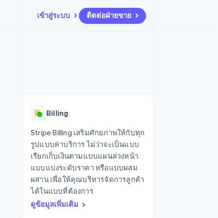
เข้าสู่ระบบ
ติดต่อฝ่ายขาย
แหล่งข้อมูล
ระบบนิเวศ
การติดต่อ
มาร์เก็ตเพลส
เพิ่มเติม
การเชื่อมต่อการทำงานแอป
พาร์ทเนอร์
ติดต่อฝ่ายขาย
Product roadmap
น
ตัวอย่างโค้ด
Stripe App Marketplace
สมัครเป็นพาร์ทเนอร์
ดูสิ่งที่กำลังจะมาถึง
ำหรับแพลตฟอร์ม
บล็อกของนักพัฒนา
ันทนาการ
สถานะ API
Radar
การป้องกันการฉ้อโกง
Billing
Atlas
การก่อตั้งบริษัทสตาร์ทอัพ
Stripe Billing เสริมศักยภาพให้กับทุก
รูปแบบค่าบริการ ไม่ว่าจะเป็นแบบ
Climate
การขจัดคาร์บอน
เรียกเก็บเงินตามแบบแผนล่วงหน้า
แบบแบ่งระดับราคา หรือแบบผสม
ผสาน เพื่อให้คุณบริหารจัดการลูกค้า
ได้ในแบบที่ต้องการ
ดูข้อมูลเพิ่มเติม