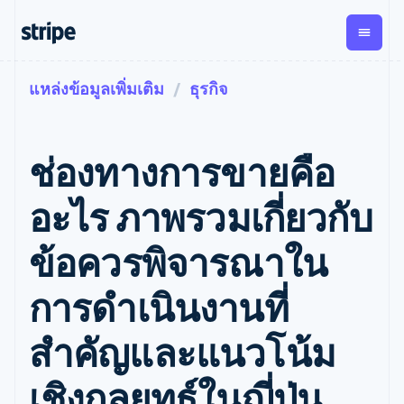
แหล่งข้อมูลเพิ่มเติม
ธุรกิจ
ตามขั้น
เอกสารประกอบ
เรียนรู้
การชำระเงิน
รายรับ
การ
แพลตฟอ
จัดการ
และ
องค์กร
Stripe Docs
บล็อก
เงิน
มาร์เก็ต
Payments
Billing
ธุรกิจสตาร์ทอัพ
ข้อมูลอ้างอิงเกี่ยวกับ API
เรื่องราวจากลูกค้า
ช่องทางการขายคือ
การชำระเงิน
รายรับตาม
เพลส
ไลบรารีและ SDK
คู่มือ
ออนไลน์
แบบแผนล่วง
Stripe Apps
Global
Payment links
หน้า
Metronome
Payouts
Conne
อะไร ภาพรวมเกี่ยวกับ
การชำร
ตามกรณีใช้งาน
การชำระเงิน
การเรียกเก็บ
เบิกจ่าย
เงินสำห
การสนับสนุน
แบบไม่ต้อง
เงินตามการ
ให้กับ
ข้อควรพิจารณาใน
แพลตฟอ
คู่มือ
การค้าแบบใช้เอเจนต์
เขียนโค้ด
Checkout
ใช้งาน
การชำระเงิน
บุคคลที่
อีคอมเมิร์ซ
รับการสนับสนุน
UI การชำระ
ตามรอบบิล
สาม
บริการทางการเงินที่ผสาน
รับการชำระเงินออนไลน์
แพ็กเกจการสนับสนุนที่ได้
การจัดการ
การดำเนินงานที่
เงินสำเร็จรูป
รวมในตัว
ติดตั้งใช้งานการชำระเงิน
รับการจัดการ
การชำระเงิน
Elements
การทำงานอัตโนมัติด้าน
สำเร็จรูป
บริการเฉพาะทาง
องค์ประกอบ UI
ตามรอบบิล
Invoicing
สำคัญและแนวโน้ม
การเงิน
สร้างแพลตฟอร์มหรือ
ครั้งเดียวหรือ
ที่ยืดหยุ่น
ธุรกิจทั่วโลก
มาร์เก็ตเพลส
ตามแบบแผน
วิธีการชำระ
การชำระเงินในแอป
จัดการการชำระเงินตาม
เงิน
ล่วงหน้า
Tax
เชิงกลยุทธ์ในญี่ปุ่น
มาร์เก็ตเพลส
รอบบิล
เข้าถึงได้
คิดภาษีการ
บริษัท
การจัดการเงิน
เสนอการเรียกเก็บเงินตาม