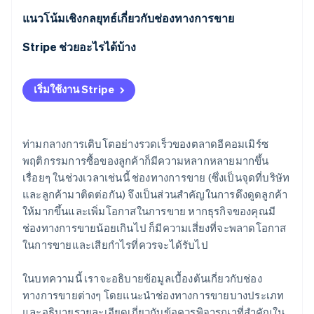
ศูนย์การค้าอีคอมเมิร์ซ
ระวังไม่ให้ช่องทางการขายต่างๆ แย่งยอดขายกันเอง
แนวโน้มเชิงกลยุทธ์เกี่ยวกับช่องทางการขาย
โซเชียลคอมเมิร์ซ
ทำการวิเคราะห์ STP
การขยายตัวของอีคอมเมิร์ซ
Stripe ช่วยอะไรได้บ้าง
แอปพลิเคชันบนอุปกรณ์เคลื่อนที่
พิจารณา 4P อย่างเต็มที่
การนำการค้าแบบแพลตฟอร์มรวมมาใช้
การไลฟ์ขายสินค้า
เริ่มใช้งาน Stripe
ระบบเดิมมีปัญหาในการรองรับช่องทางการขายหลาย
การใช้โซเชียลมีเดียเป็นช่องทางการขาย
ผู้ค้าส่งและตัวแทนจำหน่าย (ผู้จัดจำหน่าย)
ช่องทาง
ท่ามกลางการเติบโตอย่างรวดเร็วของตลาดอีคอมเมิร์ซ
พฤติกรรมการซื้อของลูกค้าก็มีความหลากหลายมากขึ้น
เรื่อยๆ ในช่วงเวลาเช่นนี้ ช่องทางการขาย (ซึ่งเป็นจุดที่บริษัท
และลูกค้ามาติดต่อกัน) จึงเป็นส่วนสำคัญในการดึงดูดลูกค้า
ให้มากขึ้นและเพิ่มโอกาสในการขาย หากธุรกิจของคุณมี
ช่องทางการขายน้อยเกินไป ก็มีความเสี่ยงที่จะพลาดโอกาส
ในการขายและเสียกำไรที่ควรจะได้รับไป
ในบทความนี้ เราจะอธิบายข้อมูลเบื้องต้นเกี่ยวกับช่อง
ทางการขายต่างๆ โดยแนะนำช่องทางการขายบางประเภท
และอธิบายรายละเอียดเกี่ยวกับข้อควรพิจารณาที่สำคัญใน