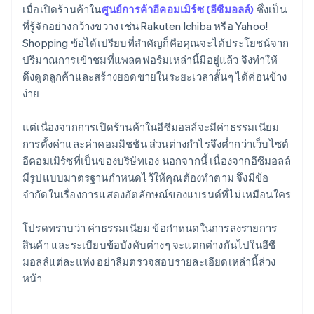
เมื่อเปิดร้านค้าใน
ศูนย์การค้าอีคอมเมิร์ซ (อีซีมอลล์)
ซึ่งเป็น
ที่รู้จักอย่างกว้างขวาง เช่น Rakuten Ichiba หรือ Yahoo!
Shopping ข้อได้เปรียบที่สำคัญก็คือคุณจะได้ประโยชน์จาก
ปริมาณการเข้าชมที่แพลตฟอร์มเหล่านี้มีอยู่แล้ว จึงทำให้
ดึงดูดลูกค้าและสร้างยอดขายในระยะเวลาสั้นๆ ได้ค่อนข้าง
ง่าย
แต่เนื่องจากการเปิดร้านค้าในอีซีมอลล์จะมีค่าธรรมเนียม
การตั้งค่าและค่าคอมมิชชัน ส่วนต่างกำไรจึงต่ำกว่าเว็บไซต์
อีคอมเมิร์ซที่เป็นของบริษัทเอง นอกจากนี้ เนื่องจากอีซีมอลล์
มีรูปแบบมาตรฐานกำหนดไว้ให้คุณต้องทำตาม จึงมีข้อ
จำกัดในเรื่องการแสดงอัตลักษณ์ของแบรนด์ที่ไม่เหมือนใคร
โปรดทราบว่า ค่าธรรมเนียม ข้อกำหนดในการลงรายการ
สินค้า และระเบียบข้อบังคับต่างๆ จะแตกต่างกันไปในอีซี
มอลล์แต่ละแห่ง อย่าลืมตรวจสอบรายละเอียดเหล่านี้ล่วง
หน้า