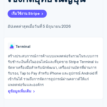
มากกว่า 125
ขายและ VAT
แพลตฟอร์ม
การใช้งาน
รายการ
Authorization
อัตโนมัติ
Revenue
แผนงานผลิตภัณฑ์
SaaS
ออกบัตรที่มีสเตเบิลคอยน์
Boost
Recognition
การประชุมประจำปีแบบ
รองรับอยู่
เริ่มใช้งาน Stripe
ยกระดับการ
เซสชัน
จัดเตรียมและจัดการ
ระบบ
ยอมรับการ
ตำแหน่งงาน
บริการด้วยเอเจนต์
อัตโนมัติ
ชำระเงิน
Link
ห้องข่าว
อัปเดตล่าสุดเมื่อวันที่ 5 มิถุนายน 2026
ตามอุตสาหกรรม
การชำระเงินที่
สำหรับการ
Stripe
Stripe Press
Sigma
รวดเร็วขึ้น
ทำบัญชี
รายงานที่
บริษัท AI
แหล่งข้อมูล
ออกแบบเอง
แวดวงครีเอเตอร์
Data
เกม
การติดต่อ
Terminal
Pipeline
การบริการ การเดินทาง
การเชื่อมต่อการทำงาน
การซิงค์
และสันทนาการ
แอป
สร้างประสบการณ์การค้าแบบแพลตฟอร์มรวมในระบบการ
ติดต่อฝ่ายขาย
ข้อมูล
ประกันภัย
ตัวอย่างโค้ด
สมัครเป็นพาร์ทเนอร์
รับชำระเงินทั้งในออนไลน์และที่จุดขาย Stripe Terminal จะ
สื่อและความบันเทิง
บล็อกของนักพัฒนา
จัดหาเครื่องมือสำหรับนักพัฒนา, เครื่องอ่านบัตรที่ผ่านการ
องค์กรไม่แสวงผลกำไร
สถานะ API
บริการเฉพาะทาง
รับรอง, Tap to Pay สำหรับ iPhone และอุปกรณ์ Android ที่
ภาครัฐ
เพิ่มเติม
เข้ากันได้ รวมถึงการจัดการอุปกรณ์ผ่านคลาวด์ให้แก่
ธุรกิจค้าปลีก
Product roadmap
แพลตฟอร์มและองค์กร
ดูสิ่งที่กำลังจะมาถึง
ดูข้อมูลเพิ่มเติม
Radar
ระบบนิเวศ
การป้องกันการฉ้อโกง
Atlas