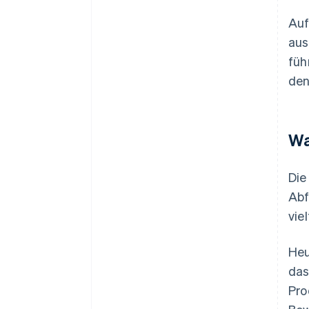
Auf
aus
füh
den
Wa
Die
Abf
vie
Heu
das
Pro