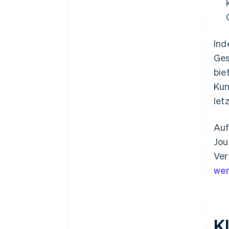
Ind
Ges
bie
Kun
let
Auf
Jou
Ver
we
K