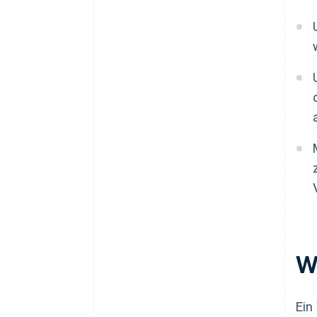
Vertriebskanäle
W
Ein