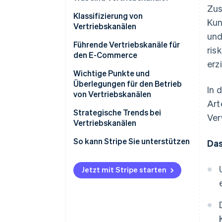
Zus
Warum eine
Klassifizierung von
Kun
Vertriebskanalstrategie
Vertriebskanälen
und
notwendig ist
Direkte Vertriebskanäle
Führende Vertriebskanäle für
ris
den E-Commerce
Mehrstufige Vertriebskanäle
erz
Interne E-Commerce-Websites
Wichtige Punkte und
Überlegungen für den Betrieb
In 
E-Commerce-Malls
von Vertriebskanälen
Art
Sozial Commerce
Vermeiden Sie Kannibalisierung
Strategische Trends bei
Ver
zwischen Vertriebskanälen
Vertriebskanälen
Mobile Apps
Führen Sie eine STP-Analyse
Expansion des E-Commerce
So kann Stripe Sie unterstützen
Das
Live-Commerce
durch
Einführung von Unified
Großhändler und
Berücksichtigen Sie die 4 Ps in
Commerce
Jetzt mit Stripe starten
Wiederverkäufer (Distributoren)
vollem Umfang
Nutzung von Social Media als
Ältere Systeme haben
Vertriebskanal
Schwierigkeiten bei der
Unterstützung mehrerer