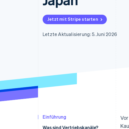
Optimierung der
Datensynchronisier
Autorisierungsraten
Link
Beschleunigter Bezahlvorgang
Jetzt mit Stripe starten
Financial Connections
Verbundene Finanzdaten
Letzte Aktualisierung: 5. Juni 2026
Einführung
Vor
Kau
Was sind Vertriebskanäle?