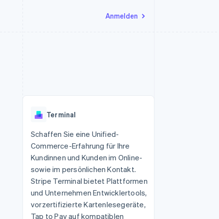
Anmelden
Ressourcen
Ecosystem
Kontakt
nd Marktplätze
Mehr
App-Integrationen
Partner
Sales-Team kontaktieren
Product roadmap
Code-Beispiele
Stripe App-Marktplatz
Partner werden
Ausblick
 Plattformen
Entwickler-Blog
 platforms
eit
API-Status
Radar
Betrugsprävention
eistungen
Terminal
Atlas
onen
virtuelle Karten
Start-up-Gründung
Schaffen Sie eine Unified-
Commerce-Erfahrung für Ihre
Climate
CO₂-Entnahme
Kundinnen und Kunden im Online-
sowie im persönlichen Kontakt.
Identity
Online-Identitätsprüfung
Stripe Terminal bietet Plattformen
und Unternehmen Entwicklertools,
vorzertifizierte Kartenlesegeräte,
Tap to Pay auf kompatiblen