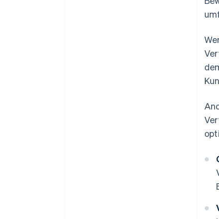
Bew
umf
Wen
Ver
dem
Kun
And
Ver
opt