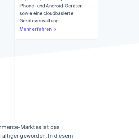
iPhone- und Android-Geräten
sowie eine cloudbasierte
Geräteverwaltung.
Stripe-Sessions 2026
Erfahren Sie, wie Stripe
Mehr erfahren
Lösungen für die
Wirtschaftsinfrastruktur
für KI aufbaut.
Jetzt ansehen
merce-Marktes ist das
ältiger geworden. In diesem