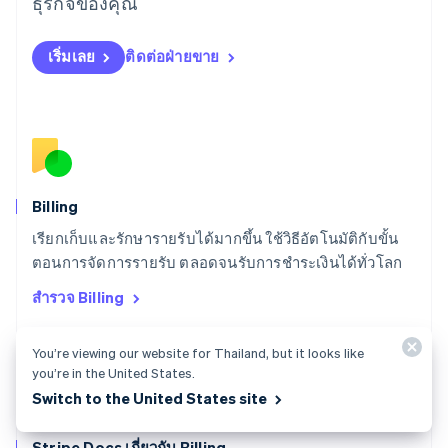
ธุรกิจของคุณ
English
สเปน
เริ่มเลย
ติดต่อฝ่ายขาย
Español
English
สโลวาเกีย
English
สโลวีเนีย
English
Italiano
สวิตเซอร์แลนด์
Deutsch
Français
Italiano
English
สวีเดน
Billing
Svenska
English
เรียกเก็บและรักษารายรับได้มากขึ้น ใช้วิธีอัตโนมัติกับขั้น
สหรัฐอเมริกา
English
Español
简体中文
ตอนการจัดการรายรับ ตลอดจนรับการชำระเงินได้ทั่วโลก
สหรัฐอาหรับเอมิเรตส์
สำรวจ Billing
English
สหราชอาณาจักร
English
You’re viewing our website for Thailand, but it looks like
สาธารณรัฐเช็ก
you’re in the United States.
English
Switch to the United States site
สิงคโปร์
English
简体中文
Stripe Docs เกี่ยวกับ Billing
ออสเตรเลีย