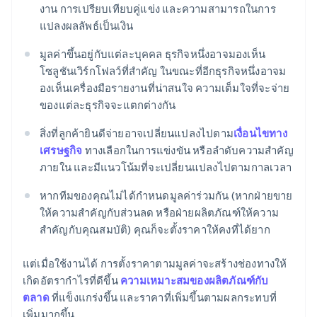
งาน การเปรียบเทียบคู่แข่ง และความสามารถในการ
แปลงผลลัพธ์เป็นเงิน
มูลค่าขึ้นอยู่กับแต่ละบุคคล ธุรกิจหนึ่งอาจมองเห็น
โซลูชันเวิร์กโฟลว์ที่สำคัญ ในขณะที่อีกธุรกิจหนึ่งอาจม
องเห็นเครื่องมือรายงานที่น่าสนใจ ความเต็มใจที่จะจ่าย
ของแต่ละธุรกิจจะแตกต่างกัน
สิ่งที่ลูกค้ายินดีจ่ายอาจเปลี่ยนแปลงไปตาม
เงื่อนไขทาง
เศรษฐกิจ
ทางเลือกในการแข่งขัน หรือลำดับความสำคัญ
ภายใน และมีแนวโน้มที่จะเปลี่ยนแปลงไปตามกาลเวลา
หากทีมของคุณไม่ได้กำหนดมูลค่าร่วมกัน (หากฝ่ายขาย
ให้ความสำคัญกับส่วนลด หรือฝ่ายผลิตภัณฑ์ให้ความ
สำคัญกับคุณสมบัติ) คุณก็จะตั้งราคาให้คงที่ได้ยาก
แต่เมื่อใช้งานได้ การตั้งราคาตามมูลค่าจะสร้างช่องทางให้
เกิดอัตรากำไรที่ดีขึ้น
ความเหมาะสมของผลิตภัณฑ์กับ
ตลาด
ที่แข็งแกร่งขึ้น และราคาที่เพิ่มขึ้นตามผลกระทบที่
เพิ่มมากขึ้น