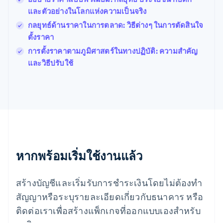
Français
English
และตัวอย่างในโลกแห่งความเป็นจริง
ฟินแลนด์
กลยุทธ์ด้านราคาในการตลาด: วิธีต่างๆ ในการตัดสินใจ
English
Svenska
ตั้งราคา
มอลตา
English
การตั้งราคาตามภูมิศาสตร์ในทางปฏิบัติ: ความสำคัญ
มาเลเซีย
และวิธีปรับใช้
English
简体中文
เม็กซิโก
Español
English
ยิบรอลตาร์
English
เยอรมนี
Deutsch
English
โรมาเนีย
หากพร้อมเริ่มใช้งานแล้ว
English
ลักเซมเบิร์ก
Français
Deutsch
English
สร้างบัญชีและเริ่มรับการชำระเงินโดยไม่ต้องทำ
ลัตเวีย
English
สัญญาหรือระบุรายละเอียดเกี่ยวกับธนาคาร หรือ
ลิกเตนสไตน์
ติดต่อเราเพื่อสร้างแพ็กเกจที่ออกแบบเองสำหรับ
Deutsch
English
ลิทัวเนีย