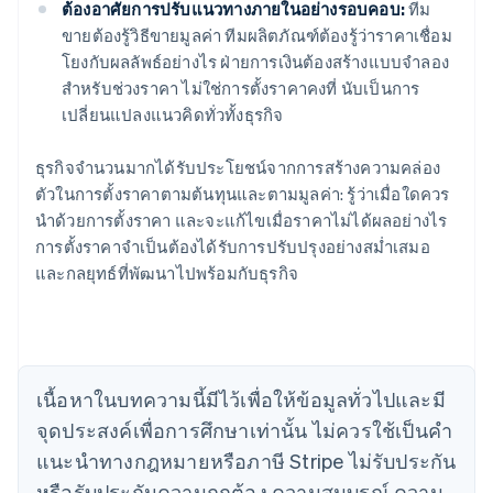
ต้องอาศัยการปรับแนวทางภายในอย่างรอบคอบ:
ทีม
ขายต้องรู้วิธีขายมูลค่า ทีมผลิตภัณฑ์ต้องรู้ว่าราคาเชื่อม
โยงกับผลลัพธ์อย่างไร ฝ่ายการเงินต้องสร้างแบบจำลอง
สำหรับช่วงราคา ไม่ใช่การตั้งราคาคงที่ นับเป็นการ
เปลี่ยนแปลงแนวคิดทั่วทั้งธุรกิจ
ธุรกิจจำนวนมากได้รับประโยชน์จากการสร้างความคล่อง
ตัวในการตั้งราคาตามต้นทุนและตามมูลค่า: รู้ว่าเมื่อใดควร
นำด้วยการตั้งราคา และจะแก้ไขเมื่อราคาไม่ได้ผลอย่างไร
กรีซ
การตั้งราคาจำเป็นต้องได้รับการปรับปรุงอย่างสม่ำเสมอ
English
เขตบริหารพิเศษฮ่องกง ประเทศจีน
และกลยุทธ์ที่พัฒนาไปพร้อมกับธุรกิจ
English
简体中文
แคนาดา
English
Français
โครเอเชีย
English
Italiano
เนื้อหาในบทความนี้มีไว้เพื่อให้ข้อมูลทั่วไปและมี
จีนแผ่นดินใหญ่
จุดประสงค์เพื่อการศึกษาเท่านั้น ไม่ควรใช้เป็นคํา
简体中文
English
ไซปรัส
แนะนําทางกฎหมายหรือภาษี Stripe ไม่รับประกัน
English
หรือรับประกันความถูกต้อง ความสมบูรณ์ ความ
ญี่ปุ่น