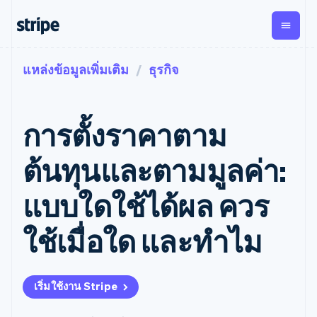
แหล่งข้อมูลเพิ่มเติม
ธุรกิจ
ตามขั้น
เอกสารประกอบ
เรียนรู้
การชำระเงิน
รายรับ
การ
แพลตฟอ
จัดการ
และ
องค์กร
Stripe Docs
บล็อก
เงิน
มาร์เก็ต
Payments
Billing
ธุรกิจสตาร์ทอัพ
ข้อมูลอ้างอิงเกี่ยวกับ API
เรื่องราวจากลูกค้า
การตั้งราคาตาม
การชำระเงิน
รายรับตาม
เพลส
ไลบรารีและ SDK
คู่มือ
ออนไลน์
แบบแผนล่วง
Stripe Apps
Global
Payment links
หน้า
Metronome
Payouts
Conne
ต้นทุนและตามมูลค่า:
การชำร
ตามกรณีใช้งาน
การชำระเงิน
การเรียกเก็บ
เบิกจ่าย
เงินสำห
การสนับสนุน
แบบไม่ต้อง
เงินตามการ
ให้กับ
แบบใดใช้ได้ผล ควร
แพลตฟอ
คู่มือ
การค้าแบบใช้เอเจนต์
เขียนโค้ด
Checkout
ใช้งาน
การชำระเงิน
บุคคลที่
อีคอมเมิร์ซ
รับการสนับสนุน
UI การชำระ
ตามรอบบิล
สาม
บริการทางการเงินที่ผสาน
รับการชำระเงินออนไลน์
แพ็กเกจการสนับสนุนที่ได้
การจัดการ
ใช้เมื่อใด และทำไม
เงินสำเร็จรูป
รวมในตัว
ติดตั้งใช้งานการชำระเงิน
รับการจัดการ
การชำระเงิน
Elements
การทำงานอัตโนมัติด้าน
สำเร็จรูป
บริการเฉพาะทาง
องค์ประกอบ UI
ตามรอบบิล
Invoicing
การเงิน
สร้างแพลตฟอร์มหรือ
ครั้งเดียวหรือ
ที่ยืดหยุ่น
ธุรกิจทั่วโลก
มาร์เก็ตเพลส
ตามแบบแผน
วิธีการชำระ
เริ่มใช้งาน Stripe
การชำระเงินในแอป
จัดการการชำระเงินตาม
เงิน
ล่วงหน้า
Tax
มาร์เก็ตเพลส
รอบบิล
เข้าถึงได้
คิดภาษีการ
บริษัท
การจัดการเงิน
เสนอการเรียกเก็บเงินตาม