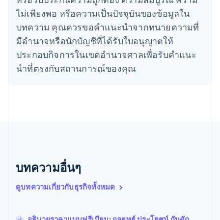
日本語
English
ไม่เพียงพอ หรือความเป็นปัจจุบันของข้อมูลใน
เดนมาร์ก
บทความ คุณควรขอคําแนะนําจากทนายความที่
English
ไทย
มีอํานาจหรือนักบัญชีที่ได้รับใบอนุญาตให้
ไทย
English
ประกอบกิจการในเขตอํานาจศาลเพื่อรับคําแนะ
นอร์เวย์
นําที่ตรงกับสถานการณ์ของคุณ
English
นิวซีแลนด์
English
เนเธอร์แลนด์
Nederlands
English
บราซิล
Português
English
บัลแกเรีย
English
เบลเยียม
บทความอื่นๆ
Nederlands
Français
Deutsch
English
โปรตุเกส
ดูบทความเกี่ยวกับธุรกิจทั้งหมด
Português
English
โปแลนด์
English
อธิบายราคาแบบฟรีเมียม: กลยุทธ์ ประโยชน์ กับดัก
ฝรั่งเศส