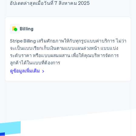
มากกว่า 125
ขายและ VAT
อัปเดตล่าสุดเมื่อวันที่ 7 สิงหาคม 2025
แพลตฟอร์ม
การใช้งาน
รายการ
Authorization
อัตโนมัติ
Revenue
แผนงานผลิตภัณฑ์
SaaS
ออกบัตรที่มีสเตเบิลคอยน์
Boost
Recognition
การประชุมประจำปีแบบ
รองรับอยู่
ยกระดับการ
เซสชัน
จัดเตรียมและจัดการ
ระบบ
ยอมรับการ
ตำแหน่งงาน
บริการด้วยเอเจนต์
Billing
อัตโนมัติ
ชำระเงิน
Link
ห้องข่าว
ตามอุตสาหกรรม
การชำระเงินที่
สำหรับการ
Stripe
Stripe Press
Stripe Billing เสริมศักยภาพให้กับทุกรูปแบบค่าบริการ ไม่ว่า
Sigma
รวดเร็วขึ้น
ทำบัญชี
รายงานที่
บริษัท AI
จะเป็นแบบเรียกเก็บเงินตามแบบแผนล่วงหน้า แบบแบ่ง
แหล่งข้อมูล
ออกแบบเอง
แวดวงครีเอเตอร์
ระดับราคา หรือแบบผสมผสาน เพื่อให้คุณบริหารจัดการ
Data
เกม
การติดต่อ
ลูกค้าได้ในแบบที่ต้องการ
Pipeline
การบริการ การเดินทาง
การเชื่อมต่อการทำงาน
การซิงค์
และสันทนาการ
แอป
ดูข้อมูลเพิ่มเติม
ติดต่อฝ่ายขาย
ข้อมูล
ประกันภัย
ตัวอย่างโค้ด
สมัครเป็นพาร์ทเนอร์
สื่อและความบันเทิง
บล็อกของนักพัฒนา
องค์กรไม่แสวงผลกำไร
สถานะ API
บริการเฉพาะทาง
ภาครัฐ
เพิ่มเติม
ธุรกิจค้าปลีก
Product roadmap
ดูสิ่งที่กำลังจะมาถึง
Radar
ระบบนิเวศ
การป้องกันการฉ้อโกง
Atlas