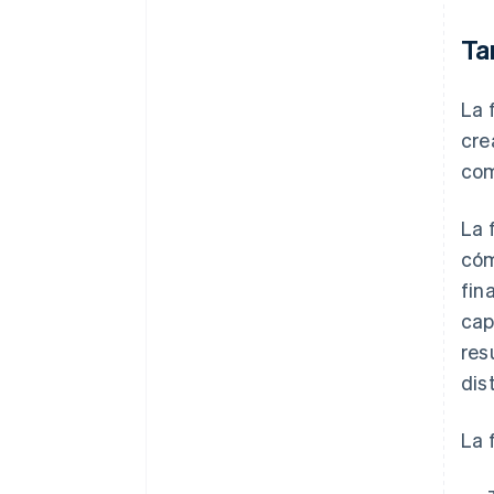
Ta
La 
cre
com
La 
cóm
fin
cap
res
dis
La 