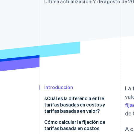
Authorization Boost
Última actualización: 7 de agosto de 2
Optimizaciones de aceptación
Link
Proceso de compra acelerado
Financial Connections
Datos de ctas. financieras
vinculadas
Introducción
La 
val
¿Cuál es la diferencia entre
tarifas basadas en costos y
fij
tarifas basadas en valor?
de 
Tarifas basadas en costos
Cómo calcular la fijación de
tarifas basada en costos
A c
Tarifas basadas en el valor