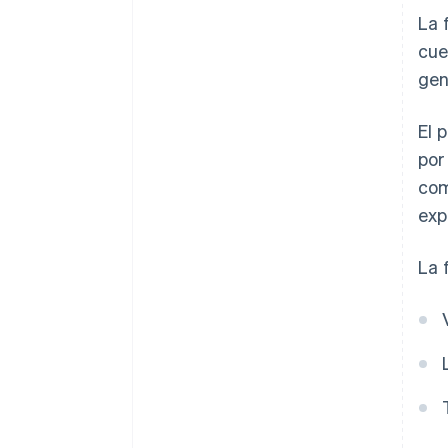
La 
cue
gen
El 
por
com
exp
La 