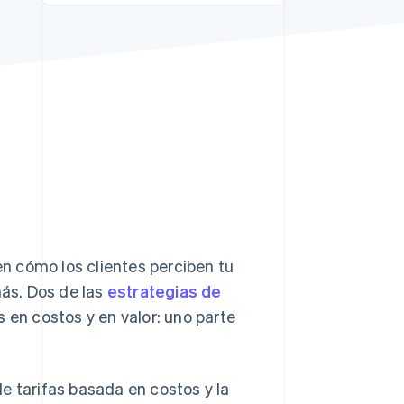
Sesiones de Stripe
2026
Descubre cómo Stripe
construye la
infraestructura
económica para la IA.
Mirar ahora
en cómo los clientes perciben tu
más. Dos de las
estrategias de
en costos y en valor: uno parte
e tarifas basada en costos y la