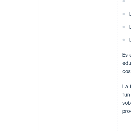
Es 
edu
cos
La 
fun
sob
pro