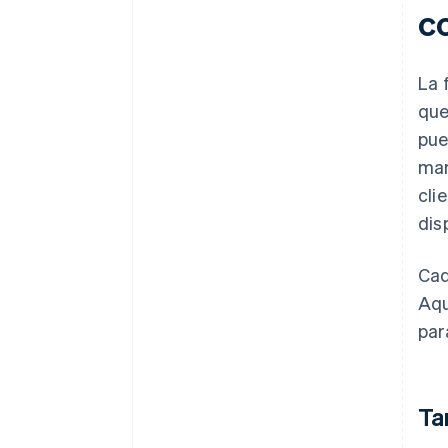
co
La 
que
pue
mar
cli
dis
Cad
Aqu
par
Ta