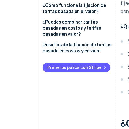
fij
Empieza calculando tu costo
¿Cómo funciona la fijación de
com
total por unidad
tarifas basada en el valor?
Elige tu recargo
Identifica el valor que estás
¿Puedes combinar tarifas
¿Qu
aportando
basadas en costos y tarifas
Calcula tu precio
basadas en valor?
Cuantifica ese valor
Pon a prueba el precio frente al
Usa tarifas basadas en costos
Desafíos de la fijación de tarifas
mercado
Establece un precio que refleje
para definir tu piso
basada en costos y en valor
el valor
Usa tarifas basadas en valor
Tarifas basadas en costos
Comunica el valor
para definir tu techo
Primeros pasos con Stripe
Tarifas basadas en el valor
Elige un precio que refleje
ambos
¿C