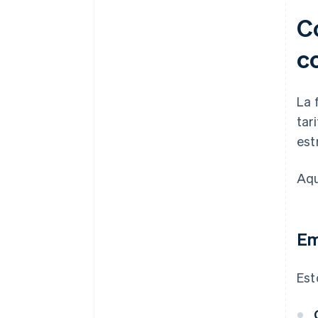
Có
c
La 
tar
est
Aqu
Em
Est