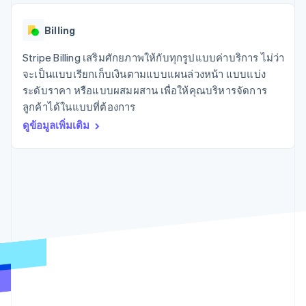
มากกว่า 125
ขายและ VAT
แพลตฟอร์ม
การใช้งาน
รายการ
Authorization
อัตโนมัติ
Revenue
แผนงานผลิตภัณฑ์
SaaS
ออกบัตรที่มีสเตเบิลคอยน์
Boost
Recognition
Billing
การประชุมประจำปีแบบ
รองรับอยู่
ยกระดับการ
เซสชัน
จัดเตรียมและจัดการ
ระบบ
ยอมรับการ
Stripe Billing เสริมศักยภาพให้กับทุกรูปแบบค่าบริการ ไม่ว่า
ตำแหน่งงาน
บริการด้วยเอเจนต์
อัตโนมัติ
ชำระเงิน
Link
ห้องข่าว
จะเป็นแบบเรียกเก็บเงินตามแบบแผนล่วงหน้า แบบแบ่ง
ตามอุตสาหกรรม
การชำระเงินที่
สำหรับการ
Stripe
Stripe Press
ระดับราคา หรือแบบผสมผสาน เพื่อให้คุณบริหารจัดการ
Sigma
รวดเร็วขึ้น
ทำบัญชี
รายงานที่
ลูกค้าได้ในแบบที่ต้องการ
บริษัท AI
แหล่งข้อมูล
ออกแบบเอง
แวดวงครีเอเตอร์
ดูข้อมูลเพิ่มเติม
Data
เกม
การติดต่อ
Pipeline
การบริการ การเดินทาง
การเชื่อมต่อการทำงาน
การซิงค์
และสันทนาการ
แอป
ติดต่อฝ่ายขาย
ข้อมูล
ประกันภัย
ตัวอย่างโค้ด
สมัครเป็นพาร์ทเนอร์
สื่อและความบันเทิง
บล็อกของนักพัฒนา
องค์กรไม่แสวงผลกำไร
สถานะ API
บริการเฉพาะทาง
ภาครัฐ
เพิ่มเติม
ธุรกิจค้าปลีก
Product roadmap
ดูสิ่งที่กำลังจะมาถึง
Radar
ระบบนิเวศ
การป้องกันการฉ้อโกง
Atlas