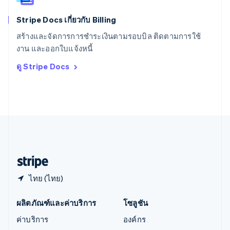
English
简体中文
Stripe Docs เกี่ยวกับ Billing
ออสเตรเลีย
English
สร้างและจัดการการชำระเงินตามรอบบิล ติดตามการใช้
ออสเตรีย
งาน และออกใบแจ้งหนี้
Deutsch
English
อิตาลี
ดู Stripe Docs
Italiano
English
อินเดีย
English
เอสโตเนีย
English
ไอร์แลนด์
English
ฮังการี
English
ไทย (ไทย)
ผลิตภัณฑ์และค่าบริการ
โซลูชัน
ค่าบริการ
องค์กร