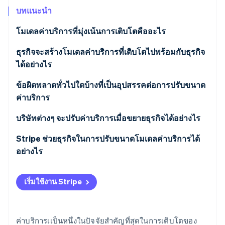
พาร์ทเนอร์
การก่อตั้งบริษัทสตาร์ทอัพ
Stripe App Marketplace
บทแนะนำ
Climate
โมเดลค่าบริการที่มุ่งเน้นการเติบโตคืออะไร
การขจัดคาร์บอน
ธุรกิจจะสร้างโมเดลค่าบริการที่เติบโตไปพร้อมกับธุรกิจ
ได้อย่างไร
ค่าบริการแบบแบ่งระดับ
ข้อผิดพลาดทั่วไปใดบ้างที่เป็นอุปสรรคต่อการปรับขนาด
Stripe Sessions 2026
ค่าบริการ
ดูว่า Stripe กำลังสร้างโครงสร้างพื้นฐานระบบเศรษฐกิจสำหรับ
ค่าบริการตามการใช้งาน
AI อย่างไร
ค่าบริการต่ำเกินไปในช่วงแรก
บริษัทต่างๆ จะปรับค่าบริการเมื่อขยายธุรกิจได้อย่างไร
รับชมเลย
ส่วนลดและโปรโมชัน
ทําให้ค่าบริการซับซ้อนเกินไป
ทดสอบก่อนเริ่มใช้จริง
Stripe ช่วยธุรกิจในการปรับขนาดโมเดลค่าบริการได้
อย่างไร
ไม่ได้ผูกราคากับมูลค่าของลูกค้า
ขึ้นราคาอย่างรอบคอบ
การรองรับค่าบริการแบบยืดหยุ่น
การให้รางวัลตามสัญญาระยะยาว
เริ่มใช้งาน Stripe
การเรียกเก็บเงินอัตโนมัติสําหรับโครงสร้างค่าบริการ
ทั้งหมด
ค่าบริการเเป็นหนึ่งในปัจจัยสำคัญที่สุดในการเติบโตของ