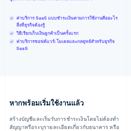
English
ฝรั่งเศส
Français
English
ค่าบริการ SaaS แบบชําระเงินตามการใช้งานคืออะไร
ฟินแลนด์
สิ่งที่ธุรกิจต้องรู้
English
Svenska
วิธีเรียกเก็บเงินลูกค้าเป็นครั้งแรก
มอลตา
English
ค่าบริการซอฟต์แวร์: โมเดลและกลยุทธ์สําหรับธุรกิจ
มาเลเซีย
SaaS
English
简体中文
เม็กซิโก
Español
English
ยิบรอลตาร์
English
เยอรมนี
Deutsch
English
โรมาเนีย
หากพร้อมเริ่มใช้งานแล้ว
English
ลักเซมเบิร์ก
Français
Deutsch
English
สร้างบัญชีและเริ่มรับการชำระเงินโดยไม่ต้องทำ
ลัตเวีย
English
สัญญาหรือระบุรายละเอียดเกี่ยวกับธนาคาร หรือ
ลิกเตนสไตน์