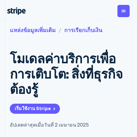
แหล่งข้อมูลเพิ่มเติม
การเรียกเก็บเงิน
ตามขั้น
เอกสารประกอบ
เรียนรู้
การชำระเงิน
รายรับ
การ
แพลตฟอ
จัดการ
และ
องค์กร
Stripe Docs
บล็อก
เงิน
มาร์เก็ต
Payments
Billing
ธุรกิจสตาร์ทอัพ
ข้อมูลอ้างอิงเกี่ยวกับ API
เรื่องราวจากลูกค้า
โมเดลค่าบริการเพื่อ
การชำระเงิน
รายรับตาม
เพลส
ไลบรารีและ SDK
คู่มือ
ออนไลน์
แบบแผนล่วง
Stripe Apps
Global
Payment links
หน้า
Metronome
Payouts
Conne
การเติบโต: สิ่งที่ธุรกิจ
การชำร
ตามกรณีใช้งาน
การชำระเงิน
การเรียกเก็บ
เบิกจ่าย
เงินสำห
การสนับสนุน
แบบไม่ต้อง
เงินตามการ
ให้กับ
ต้องรู้
แพลตฟอ
คู่มือ
การค้าแบบใช้เอเจนต์
เขียนโค้ด
Checkout
ใช้งาน
การชำระเงิน
บุคคลที่
อีคอมเมิร์ซ
รับการสนับสนุน
UI การชำระ
ตามรอบบิล
สาม
บริการทางการเงินที่ผสาน
รับการชำระเงินออนไลน์
แพ็กเกจการสนับสนุนที่ได้
การจัดการ
เงินสำเร็จรูป
รวมในตัว
ติดตั้งใช้งานการชำระเงิน
รับการจัดการ
การชำระเงิน
Elements
เริ่มใช้งาน Stripe
การทำงานอัตโนมัติด้าน
สำเร็จรูป
บริการเฉพาะทาง
องค์ประกอบ UI
ตามรอบบิล
Invoicing
การเงิน
สร้างแพลตฟอร์มหรือ
ครั้งเดียวหรือ
ที่ยืดหยุ่น
ธุรกิจทั่วโลก
มาร์เก็ตเพลส
ตามแบบแผน
วิธีการชำระ
อัปเดตล่าสุดเมื่อวันที่ 2 เมษายน 2025
การชำระเงินในแอป
จัดการการชำระเงินตาม
เงิน
ล่วงหน้า
Tax
มาร์เก็ตเพลส
รอบบิล
เข้าถึงได้
คิดภาษีการ
บริษัท
การจัดการเงิน
เสนอการเรียกเก็บเงินตาม