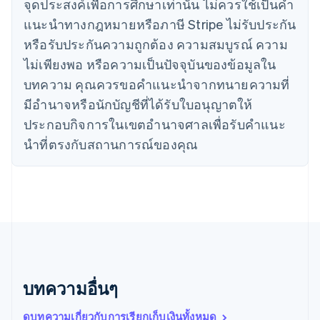
จุดประสงค์เพื่อการศึกษาเท่านั้น ไม่ควรใช้เป็นคํา
English
แนะนําทางกฎหมายหรือภาษี Stripe ไม่รับประกัน
ญี่ปุ่น
หรือรับประกันความถูกต้อง ความสมบูรณ์ ความ
日本語
English
เดนมาร์ก
ไม่เพียงพอ หรือความเป็นปัจจุบันของข้อมูลใน
English
บทความ คุณควรขอคําแนะนําจากทนายความที่
ไทย
ไทย
English
มีอํานาจหรือนักบัญชีที่ได้รับใบอนุญาตให้
นอร์เวย์
ประกอบกิจการในเขตอํานาจศาลเพื่อรับคําแนะ
English
นิวซีแลนด์
นําที่ตรงกับสถานการณ์ของคุณ
English
เนเธอร์แลนด์
Nederlands
English
บราซิล
Português
English
บัลแกเรีย
English
เบลเยียม
Nederlands
Français
Deutsch
English
บทความอื่นๆ
โปรตุเกส
Português
English
ดูบทความเกี่ยวกับการเรียกเก็บเงินทั้งหมด
โปแลนด์