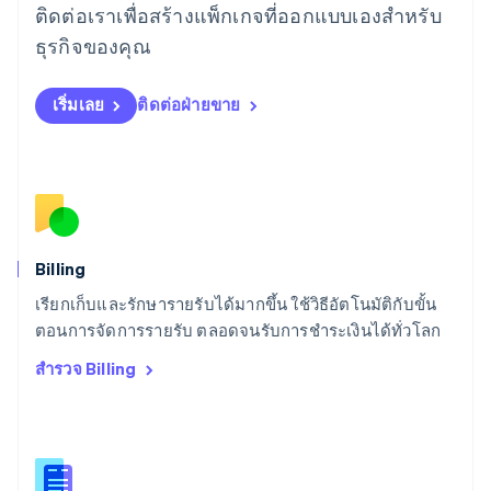
ติดต่อเราเพื่อสร้างแพ็กเกจที่ออกแบบเองสำหรับ
Deutsch
English
ลิทัวเนีย
ธุรกิจของคุณ
English
สเปน
เริ่มเลย
ติดต่อฝ่ายขาย
Español
English
สโลวาเกีย
English
สโลวีเนีย
English
Italiano
สวิตเซอร์แลนด์
Deutsch
Français
Italiano
English
สวีเดน
Billing
Svenska
English
เรียกเก็บและรักษารายรับได้มากขึ้น ใช้วิธีอัตโนมัติกับขั้น
สหรัฐอเมริกา
English
Español
简体中文
ตอนการจัดการรายรับ ตลอดจนรับการชำระเงินได้ทั่วโลก
สหรัฐอาหรับเอมิเรตส์
สำรวจ Billing
English
สหราชอาณาจักร
English
สาธารณรัฐเช็ก
English
สิงคโปร์