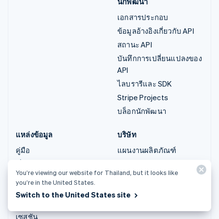
นักพัฒนา
เอกสารประกอบ
ข้อมูลอ้างอิงเกี่ยวกับ API
สถานะ API
บันทึกการเปลี่ยนแปลงของ
API
ไลบรารีและ SDK
Stripe Projects
บล็อกนักพัฒนา
แหล่งข้อมูล
บริษัท
คู่มือ
แผนงานผลิตภัณฑ์
เรื่องราวของลูกค้า
ตำแหน่งงาน
You’re viewing our website for Thailand, but it looks like
บล็อก
ห้องข่าว
you’re in the United States.
ชุมชน
Stripe Press
Switch to the United States site
การประชุมประจำปีแบบ
ติดต่อฝ่ายขาย
เซสชัน