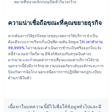
หมายที่ขนาดเล็กก่อนเปิดตัวในวงกว้าง
ความน่าเชื่อถือขณะที่คุณขยายธุรกิจ
หากต้องการให้ธุรกิจขยายขอบเขตการให้บริการ จำเป็น
ต้องมีระบบการเรียกเก็บเงินที่ตามทัน Stripe ให้
เวลาทำงาน
99.999%
ไม่ว่าคุณจะดำเนินการชำระเงินหรือออกใบแจ้ง
หนี้จำนวนเท่าใดก็ตาม มีฟังก์ชันรองรับสกุลเงินต่างๆ
มากมาย และกำหนดค่าการเปลี่ยนแปลงค่าบริการได้ง่าย
กรีซ
นอกจากนี้ยังมีการรักษาความปลอดภัยระดับองค์กรและการ
English
เขตบริหารพิเศษฮ่องกง ประเทศจีน
ป้องกันการฉ้อโกง นอกเหนือจากการปฏิบัติตามกฎระเบียบ
English
简体中文
ด้านภาษีในตัว
แคนาดา
English
Français
โครเอเชีย
English
Italiano
จีนแผ่นดินใหญ่
เนื้อหาในบทความนี้มีไว้เพื่อให้ข้อมูลทั่วไปและมี
简体中文
English
ไซปรัส