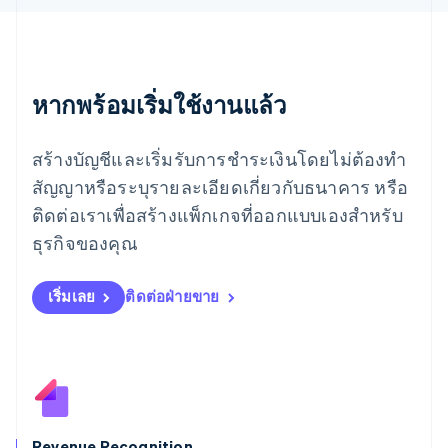
ยิบรอลตาร์
English
เยอรมนี
Deutsch
English
หากพร้อมเริ่มใช้งานแล้ว
โรมาเนีย
English
ลักเซมเบิร์ก
สร้างบัญชีและเริ่มรับการชำระเงินโดยไม่ต้องทำ
Français
Deutsch
English
ลัตเวีย
สัญญาหรือระบุรายละเอียดเกี่ยวกับธนาคาร หรือ
English
ติดต่อเราเพื่อสร้างแพ็กเกจที่ออกแบบเองสำหรับ
ลิกเตนสไตน์
ธุรกิจของคุณ
Deutsch
English
ลิทัวเนีย
English
เริ่มเลย
ติดต่อฝ่ายขาย
สเปน
Español
English
สโลวาเกีย
English
สโลวีเนีย
English
Italiano
สวิตเซอร์แลนด์
Deutsch
Français
Italiano
English
Revenue Recognition