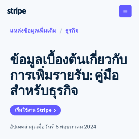
แหล่งข้อมูลเพิ่มเติม
ธุรกิจ
ตามขั้น
เอกสารประกอบ
เรียนรู้
การชำระเงิน
รายรับ
การ
แพลตฟอ
จัดการ
และ
องค์กร
Stripe Docs
บล็อก
เงิน
มาร์เก็ต
Payments
Billing
ธุรกิจสตาร์ทอัพ
ข้อมูลอ้างอิงเกี่ยวกับ API
เรื่องราวจากลูกค้า
ข้อมูลเบื้องต้นเกี่ยวกับ
การชำระเงิน
รายรับตาม
เพลส
ไลบรารีและ SDK
คู่มือ
ออนไลน์
แบบแผนล่วง
Stripe Apps
Global
Payment links
หน้า
Metronome
Payouts
Conne
การเพิ่มรายรับ: คู่มือ
การชำร
ตามกรณีใช้งาน
การชำระเงิน
การเรียกเก็บ
เบิกจ่าย
เงินสำห
การสนับสนุน
แบบไม่ต้อง
เงินตามการ
ให้กับ
สําหรับธุรกิจ
แพลตฟอ
คู่มือ
การค้าแบบใช้เอเจนต์
เขียนโค้ด
Checkout
ใช้งาน
การชำระเงิน
บุคคลที่
อีคอมเมิร์ซ
รับการสนับสนุน
UI การชำระ
ตามรอบบิล
สาม
บริการทางการเงินที่ผสาน
รับการชำระเงินออนไลน์
แพ็กเกจการสนับสนุนที่ได้
การจัดการ
เงินสำเร็จรูป
รวมในตัว
ติดตั้งใช้งานการชำระเงิน
รับการจัดการ
การชำระเงิน
Elements
เริ่มใช้งาน Stripe
การทำงานอัตโนมัติด้าน
สำเร็จรูป
บริการเฉพาะทาง
องค์ประกอบ UI
ตามรอบบิล
Invoicing
การเงิน
สร้างแพลตฟอร์มหรือ
ครั้งเดียวหรือ
ที่ยืดหยุ่น
ธุรกิจทั่วโลก
มาร์เก็ตเพลส
ตามแบบแผน
วิธีการชำระ
อัปเดตล่าสุดเมื่อวันที่ 8 พฤษภาคม 2024
การชำระเงินในแอป
จัดการการชำระเงินตาม
เงิน
ล่วงหน้า
Tax
มาร์เก็ตเพลส
รอบบิล
เข้าถึงได้
คิดภาษีการ
บริษัท
การจัดการเงิน
เสนอการเรียกเก็บเงินตาม