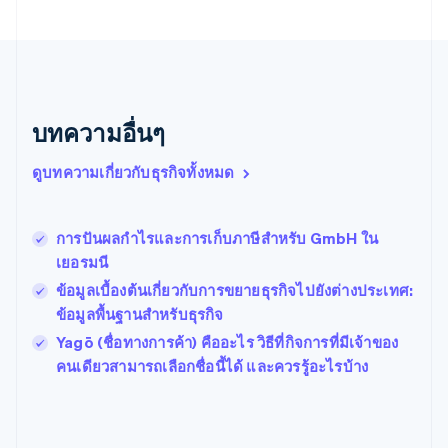
เนเธอร์แลนด์
Nederlands
English
บราซิล
Português
English
บัลแกเรีย
English
บทความอื่นๆ
เบลเยียม
Nederlands
Français
Deutsch
English
ดูบทความเกี่ยวกับธุรกิจทั้งหมด
โปรตุเกส
Português
English
โปแลนด์
การปันผลกําไรและการเก็บภาษีสําหรับ GmbH ใน
English
เยอรมนี
ฝรั่งเศส
Français
English
ข้อมูลเบื้องต้นเกี่ยวกับการขยายธุรกิจไปยังต่างประเทศ:
ฟินแลนด์
ข้อมูลพื้นฐานสําหรับธุรกิจ
English
Svenska
Yagō (ชื่อทางการค้า) คืออะไร วิธีที่กิจการที่มีเจ้าของ
มอลตา
English
คนเดียวสามารถเลือกชื่อนี้ได้ และควรรู้อะไรบ้าง
มาเลเซีย
English
简体中文
เม็กซิโก
Español
English