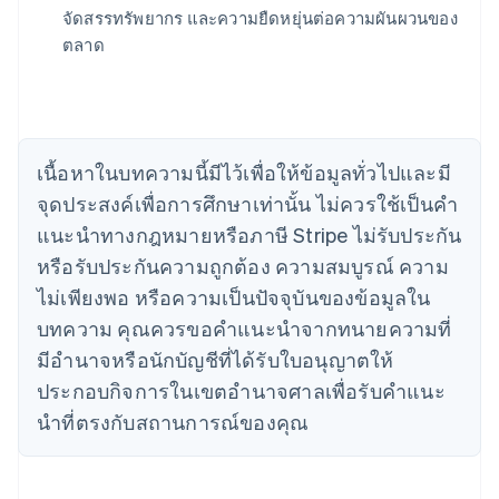
จัดสรรทรัพยากร และความยืดหยุ่นต่อความผันผวนของ
กรีซ
ตลาด
English
เขตบริหารพิเศษฮ่องกง ประเทศจีน
English
简体中文
แคนาดา
English
Français
โครเอเชีย
เนื้อหาในบทความนี้มีไว้เพื่อให้ข้อมูลทั่วไปและมี
English
Italiano
จุดประสงค์เพื่อการศึกษาเท่านั้น ไม่ควรใช้เป็นคํา
จีนแผ่นดินใหญ่
简体中文
English
แนะนําทางกฎหมายหรือภาษี Stripe ไม่รับประกัน
ไซปรัส
หรือรับประกันความถูกต้อง ความสมบูรณ์ ความ
English
ญี่ปุ่น
ไม่เพียงพอ หรือความเป็นปัจจุบันของข้อมูลใน
日本語
English
บทความ คุณควรขอคําแนะนําจากทนายความที่
เดนมาร์ก
มีอํานาจหรือนักบัญชีที่ได้รับใบอนุญาตให้
English
ไทย
ประกอบกิจการในเขตอํานาจศาลเพื่อรับคําแนะ
ไทย
English
นําที่ตรงกับสถานการณ์ของคุณ
นอร์เวย์
English
นิวซีแลนด์
English