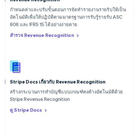
สวีเดน
กำหนดค่าและปรับขั้นตอนการจัดทำรายงานรายรับให้เป็น
Svenska
English
อัตโนมัติเพื่อให้ปฏิบัติตามมาตรฐานการรับรู้รายรับ ASC
สหรัฐอเมริกา
English
Español
简体中文
606 และ IFRS 15 ได้อย่างง่ายดาย
สหรัฐอาหรับเอมิเรตส์
สำรวจ Revenue Recognition
English
สหราชอาณาจักร
English
สาธารณรัฐเช็ก
English
สิงคโปร์
English
简体中文
Stripe Docs เกี่ยวกับ Revenue Recognition
ออสเตรเลีย
English
สร้างกระบวนการทำบัญชีแบบเกณฑ์คงค้างอัตโนมัติด้วย
ออสเตรีย
Stripe Revenue Recognition
Deutsch
English
อิตาลี
ดู Stripe Docs
Italiano
English
อินเดีย
English
เอสโตเนีย
English