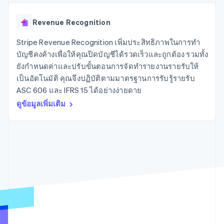
มากกว่า 125
ขายและ VAT
แพลตฟอร์ม
การใช้งาน
รายการ
Authorization
อัตโนมัติ
Revenue
แผนงานผลิตภัณฑ์
SaaS
ออกบัตรที่มีสเตเบิลคอยน์
Boost
Recognition
Revenue Recognition
การประชุมประจำปีแบบ
รองรับอยู่
ยกระดับการ
เซสชัน
จัดเตรียมและจัดการ
ระบบ
ยอมรับการ
Stripe Revenue Recognition เพิ่มประสิทธิภาพในการทำ
ตำแหน่งงาน
บริการด้วยเอเจนต์
อัตโนมัติ
ชำระเงิน
Link
ห้องข่าว
บัญชีคงค้างเพื่อให้คุณปิดบัญชีได้รวดเร็วและถูกต้อง รวมทั้ง
ตามอุตสาหกรรม
การชำระเงินที่
สำหรับการ
Stripe
Stripe Press
ยังกำหนดค่าและปรับขั้นตอนการจัดทำรายงานรายรับให้
Sigma
รวดเร็วขึ้น
ทำบัญชี
รายงานที่
เป็นอัตโนมัติ คุณจึงปฏิบัติตามมาตรฐานการรับรู้รายรับ
บริษัท AI
แหล่งข้อมูล
ออกแบบเอง
แวดวงครีเอเตอร์
ASC 606 และ IFRS 15 ได้อย่างง่ายดาย
Data
เกม
การติดต่อ
ดูข้อมูลเพิ่มเติม
Pipeline
การบริการ การเดินทาง
การเชื่อมต่อการทำงาน
การซิงค์
และสันทนาการ
แอป
ติดต่อฝ่ายขาย
ข้อมูล
ประกันภัย
ตัวอย่างโค้ด
สมัครเป็นพาร์ทเนอร์
สื่อและความบันเทิง
บล็อกของนักพัฒนา
องค์กรไม่แสวงผลกำไร
สถานะ API
บริการเฉพาะทาง
ภาครัฐ
เพิ่มเติม
ธุรกิจค้าปลีก
Product roadmap
ดูสิ่งที่กำลังจะมาถึง
Radar
ระบบนิเวศ
การป้องกันการฉ้อโกง
Atlas