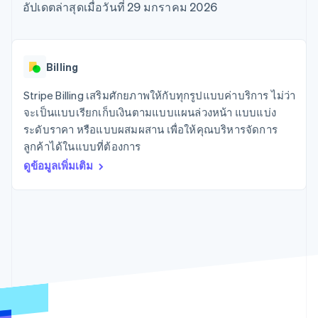
มากกว่า 125
ขายและ VAT
อัปเดตล่าสุดเมื่อวันที่ 29 มกราคม 2026
แพลตฟอร์ม
การใช้งาน
รายการ
Authorization
อัตโนมัติ
Revenue
แผนงานผลิตภัณฑ์
SaaS
ออกบัตรที่มีสเตเบิลคอยน์
Boost
Recognition
การประชุมประจำปีแบบ
รองรับอยู่
ยกระดับการ
เซสชัน
จัดเตรียมและจัดการ
ระบบ
ยอมรับการ
ตำแหน่งงาน
บริการด้วยเอเจนต์
Billing
อัตโนมัติ
ชำระเงิน
Link
ห้องข่าว
ตามอุตสาหกรรม
การชำระเงินที่
สำหรับการ
Stripe
Stripe Press
Stripe Billing เสริมศักยภาพให้กับทุกรูปแบบค่าบริการ ไม่ว่า
Sigma
รวดเร็วขึ้น
ทำบัญชี
รายงานที่
บริษัท AI
จะเป็นแบบเรียกเก็บเงินตามแบบแผนล่วงหน้า แบบแบ่ง
แหล่งข้อมูล
ออกแบบเอง
แวดวงครีเอเตอร์
ระดับราคา หรือแบบผสมผสาน เพื่อให้คุณบริหารจัดการ
Data
เกม
การติดต่อ
ลูกค้าได้ในแบบที่ต้องการ
Pipeline
การบริการ การเดินทาง
การเชื่อมต่อการทำงาน
การซิงค์
และสันทนาการ
แอป
ดูข้อมูลเพิ่มเติม
ติดต่อฝ่ายขาย
ข้อมูล
ประกันภัย
ตัวอย่างโค้ด
สมัครเป็นพาร์ทเนอร์
สื่อและความบันเทิง
บล็อกของนักพัฒนา
องค์กรไม่แสวงผลกำไร
สถานะ API
บริการเฉพาะทาง
ภาครัฐ
เพิ่มเติม
ธุรกิจค้าปลีก
Product roadmap
ดูสิ่งที่กำลังจะมาถึง
Radar
ระบบนิเวศ
การป้องกันการฉ้อโกง
Atlas