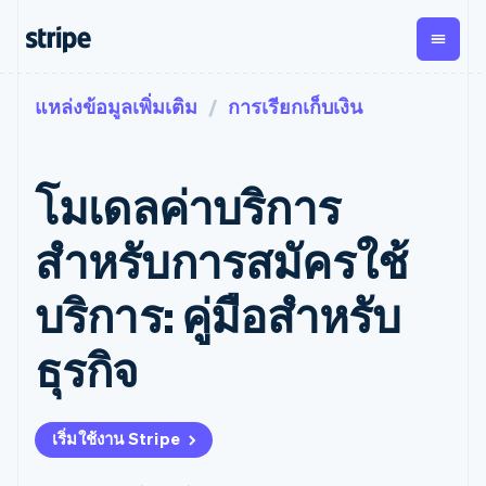
แหล่งข้อมูลเพิ่มเติม
การเรียกเก็บเงิน
ตามขั้น
เอกสารประกอบ
เรียนรู้
การชำระเงิน
รายรับ
การ
แพลตฟอ
จัดการ
และ
องค์กร
Stripe Docs
บล็อก
เงิน
มาร์เก็ต
Payments
Billing
ธุรกิจสตาร์ทอัพ
ข้อมูลอ้างอิงเกี่ยวกับ API
เรื่องราวจากลูกค้า
โมเดลค่าบริการ
การชำระเงิน
รายรับตาม
เพลส
ไลบรารีและ SDK
คู่มือ
ออนไลน์
แบบแผนล่วง
Stripe Apps
Global
Payment links
หน้า
Metronome
Payouts
Conne
สำหรับการสมัครใช้
การชำร
ตามกรณีใช้งาน
การชำระเงิน
การเรียกเก็บ
เบิกจ่าย
เงินสำห
การสนับสนุน
แบบไม่ต้อง
เงินตามการ
ให้กับ
บริการ: คู่มือสําหรับ
แพลตฟอ
คู่มือ
การค้าแบบใช้เอเจนต์
เขียนโค้ด
Checkout
ใช้งาน
การชำระเงิน
บุคคลที่
อีคอมเมิร์ซ
รับการสนับสนุน
UI การชำระ
ตามรอบบิล
สาม
บริการทางการเงินที่ผสาน
รับการชำระเงินออนไลน์
แพ็กเกจการสนับสนุนที่ได้
การจัดการ
ธุรกิจ
เงินสำเร็จรูป
รวมในตัว
ติดตั้งใช้งานการชำระเงิน
รับการจัดการ
การชำระเงิน
Elements
การทำงานอัตโนมัติด้าน
สำเร็จรูป
บริการเฉพาะทาง
องค์ประกอบ UI
ตามรอบบิล
Invoicing
การเงิน
สร้างแพลตฟอร์มหรือ
ครั้งเดียวหรือ
ที่ยืดหยุ่น
ธุรกิจทั่วโลก
มาร์เก็ตเพลส
ตามแบบแผน
วิธีการชำระ
เริ่มใช้งาน Stripe
การชำระเงินในแอป
จัดการการชำระเงินตาม
เงิน
ล่วงหน้า
Tax
มาร์เก็ตเพลส
รอบบิล
เข้าถึงได้
คิดภาษีการ
บริษัท
การจัดการเงิน
เสนอการเรียกเก็บเงินตาม