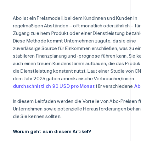
Abo ist ein Preismodell, bei dem Kundinnen und Kunden in
regelmäßigen Abständen – oft monatlich oder jährlich – fü
Zugang zu einem Produkt oder einer Dienstleistung bezahl
Diese Methode kommt Unternehmen zugute, da sie eine
zuverlässige Source für Einkommen erschließen, was zu ei
stabileren Finanzplanung und -prognose führen kann. Sie k
auch einen treuen Kundenstamm aufbauen, die das Produk
die Dienstleistung konstant nutzt. Laut einer Studie von C
dem Jahr 2025 gaben amerikanische Verbraucher/innen
durchschnittlich 90 USD pro Monat
für verschiedene
Ab
In diesem Leitfaden werden die Vorteile von Abo-Preisen f
Unternehmen sowie potenzielle Herausforderungen behand
die Sie kennen sollten.
Worum geht es in diesem Artikel?