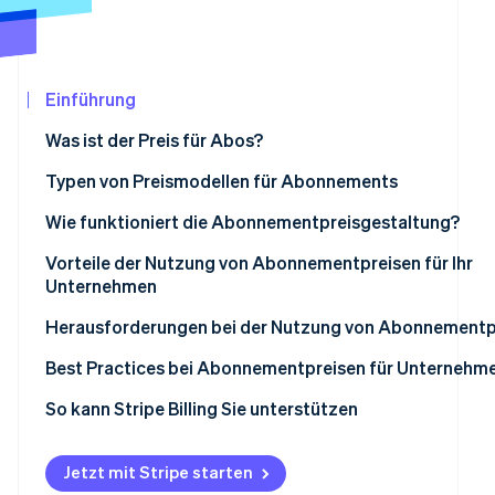
Betrugsprävention
Ecosystem
Atlas
Start-up-Gründung
Partner
Stripe App-Marktplatz
Climate
Einführung
CO₂-Entnahme
Was ist der Preis für Abos?
Typen von Preismodellen für Abonnements
Modell mit gestaffelter Preisgestaltung
Wie funktioniert die Abonnementpreisgestaltung?
Stripe-Sessions 2026
Nutzungsbasiertes Preismodell
Vorteile der Nutzung von Abonnementpreisen für Ihr
Erfahren Sie, wie Stripe Lösungen für die Wirtschaf
Unternehmen
Jetzt ansehen
Freemium-Modell
Herausforderungen bei der Nutzung von Abonnementp
Pauschalgebührenmodell
Best Practices bei Abonnementpreisen für Unternehm
Nutzerabhängige Preise
So kann Stripe Billing Sie unterstützen
Jetzt mit Stripe starten