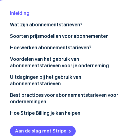
Oprichting van een start-up
Inleiding
Climate
Ecosysteem
CO₂-verwijdering
Wat zijn abonnementstarieven?
Partners
Identity
Stripe App Marketplace
Soorten prijsmodellen voor abonnementen
Online identiteitsverificatie
Gestaffeld tariefmodel
Hoe werken abonnementstarieven?
Prijsmodel op basis van gebruik
Voordelen van het gebruik van
abonnementstarieven voor je onderneming
Freemium model
Stripe Sessions 2026
Uitdagingen bij het gebruik van
Ontdek hoe Stripe de economische infrastructuu
Model met vast tarief
abonnementstarieven
Nu bekijken
Tarieven per gebruiker
Best practices voor abonnementstarieven voor
ondernemingen
Hoe Stripe Billing je kan helpen
Aan de slag met Stripe