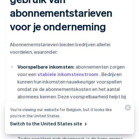
abonnementstarieven
voor je onderneming
Abonnementstarieven bieden bedrijven allerlei
voordelen, waaronder:
Voorspelbare inkomsten:
abonnementen zorgen
voor een
stabiele inkomstenstroom
. Bedrijven
kunnen hun inkomsten nauwkeuriger voorspellen
omdat ze de abonnementskosten en het aantal
abonnees kennen. Deze voorspelbaarheid helpt bij
het opstellen van begrotingen en financiële
You’re viewing our website for Belgium, but it looks like
planning.
you’re in the United States.
Switch to the United States site
Klantenbinding:
Het terugkerende karakter van
abonnementen stimuleert langere klantrelaties.
Zodra een klant zich abonneert, is de kans groter