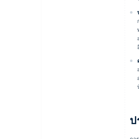
ป
การ