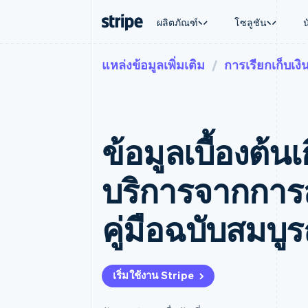
ผลิตภัณฑ์
โซลูชัน
แหล่งข้อมูลเพิ่มเติม
การเรียกเก็บเงิ
ตามขั้น
เอกสารประกอบ
เรียนรู้
ตามกรณี
การสนับส
การชำระเงิน
รายรับ
องค์กร
Stripe Docs
บล็อก
การค้าแบ
รับการส
Payments
Billing
ธุรกิจสตาร์ทอัพ
ข้อมูลอ้างอิงเกี่ยวกับ API
เรื่องราวจากลูกค้า
อีคอมเมิร
แพ็กเกจก
การชำระเงินออนไลน์
รายรับตามแบบแผนล่
ไลบรารีและ SDK
คู่มือ
บริการทา
บริการเ
Payment links
Metronome
Stripe Apps
ข้อมูลเบื้องต้นเ
การทำงาน
การชำระเงินแบบไม่ต้องเขียน
การเรียกเก็บเงินตาม
ธุรกิจทั่
โค้ด
การชำระเงินตามรอบ
การชำระ
การจัดการการชำระเ
Checkout
มาร์เก็ต
บริการจากการ
UI การชำระเงินสำเร็จรูป
บิล
การจัดกา
Elements
Invoicing
แพลตฟอ
องค์ประกอบ UI ที่ยืดหยุ่น
ครั้งเดียวหรือตามแบ
SaaS
คู่มือฉบับสมบูร
วิธีการชำระเงิน
หน้า
เข้าถึงได้มากกว่า 125 รายการ
Tax
Authorization Boost
คิดภาษีการขายและ 
ยกระดับการยอมรับการชำระเงิน
อัตโนมัติ
Link
Revenue Recogniti
เริ่มใช้งาน Stripe
การชำระเงินที่รวดเร็วขึ้น
ระบบอัตโนมัติสำหรับ
Stripe Sigma