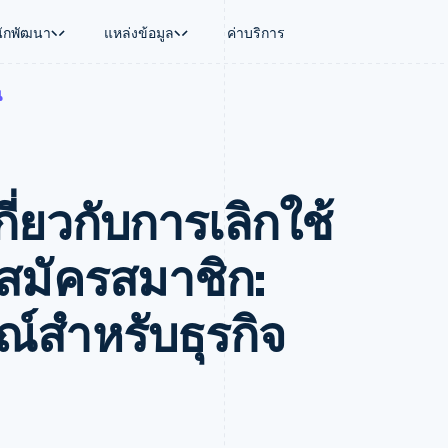
นักพัฒนา
แหล่งข้อมูล
ค่าบริการ
น
ใช้งาน
นุน
คู่มือ
ตามอุตสาหกรรม
บริษัท
การจัดการเงิน
แพลตฟอร์มและ
บใช้เอเจนต์
นับสนุน
รับการชำระเงินออนไลน์
บริษัท AI
แผนงานผลิตภัณฑ์
Global Payouts
Connect
์ซ
ารสนับสนุนที่ได้รับการจัดการ
ติดตั้งใช้งานการชำระเงินสำเร็จรูป
แวดวงครีเอเตอร์
การประชุมประจำปีแบบเซสชั
วงหน้า
เบิกจ่ายให้กับบุคคลที่สาม
การชำระเงินส
งการเงินที่ผสานรวมในตัว
ฉพาะทาง
สร้างแพลตฟอร์มหรือมาร์เก็ตเพลส
เกม
ตำแหน่งงาน
กี่ยวกับการเลิกใช้
อัตโนมัติด้านการเงิน
จัดการการชำระเงินตามรอบบิล
การบริการ การเดินทาง และส
ห้องข่าว
การใช้งาน
วโลก
เสนอการเรียกเก็บเงินตามการใช้งาน
Stripe Press
บิล
เงินในแอป
ออกบัตรที่มีสเตเบิลคอยน์รองรับอยู่
ประกันภัย
งินตามรอบ
เพลส
จัดเตรียมและจัดการบริการด้วยเอเจนต์
สื่อและความบันเทิง
สมัครสมาชิก:
รเงิน
องค์กรไม่แสวงผลกำไร
ร์ม
บริการเฉพาะทาง
บแผนล่วง
ภาครัฐ
ณ์สําหรับธุรกิจ
ธุรกิจค้าปลีก
VAT
on
การทำบัญชี