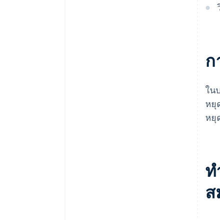
ก
ในบ
หยุ
หยุ
ท
ส