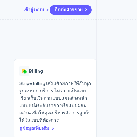
เข้าสู่ระบบ
ติดต่อฝ่ายขาย
แหล่งข้อมูล
ระบบนิเวศ
การติดต่อ
มาร์เก็ตเพลส
เพิ่มเติม
การเชื่อมต่อการทำงานแอป
พาร์ทเนอร์
ติดต่อฝ่ายขาย
Product roadmap
น
ตัวอย่างโค้ด
Stripe App Marketplace
สมัครเป็นพาร์ทเนอร์
ดูสิ่งที่กำลังจะมาถึง
ำหรับแพลตฟอร์ม
บล็อกของนักพัฒนา
ันทนาการ
สถานะ API
Radar
การป้องกันการฉ้อโกง
Billing
Atlas
การก่อตั้งบริษัทสตาร์ทอัพ
Stripe Billing เสริมศักยภาพให้กับทุก
รูปแบบค่าบริการ ไม่ว่าจะเป็นแบบ
Climate
การขจัดคาร์บอน
เรียกเก็บเงินตามแบบแผนล่วงหน้า
แบบแบ่งระดับราคา หรือแบบผสม
ผสาน เพื่อให้คุณบริหารจัดการลูกค้า
ได้ในแบบที่ต้องการ
ดูข้อมูลเพิ่มเติม