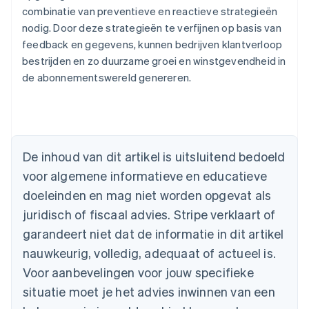
combinatie van preventieve en reactieve strategieën
nodig. Door deze strategieën te verfijnen op basis van
feedback en gegevens, kunnen bedrijven klantverloop
bestrijden en zo duurzame groei en winstgevendheid in
de abonnementswereld genereren.
Australië
English
België
Nederlands
Français
Deutsch
English
De inhoud van dit artikel is uitsluitend bedoeld
Brazilië
voor algemene informatieve en educatieve
Português
English
Bulgarije
doeleinden en mag niet worden opgevat als
English
juridisch of fiscaal advies. Stripe verklaart of
Canada
English
Français
garandeert niet dat de informatie in dit artikel
Cyprus
nauwkeurig, volledig, adequaat of actueel is.
English
Denemarken
Voor aanbevelingen voor jouw specifieke
English
situatie moet je het advies inwinnen van een
Duitsland