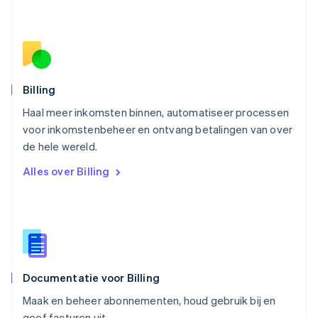
English
Oostenrijk
Deutsch
English
Polen
English
Portugal
Português
English
Billing
Roemenië
Haal meer inkomsten binnen, automatiseer processen
English
voor inkomstenbeheer en ontvang betalingen van over
Singapore
English
简体中文
de hele wereld.
Slovenië
Alles over Billing
English
Italiano
Slowakije
English
Spanje
Español
English
Thailand
ไทย
English
Documentatie voor Billing
Tsjechië
English
Maak en beheer abonnementen, houd gebruik bij en
Vasteland van China
geef facturen uit.