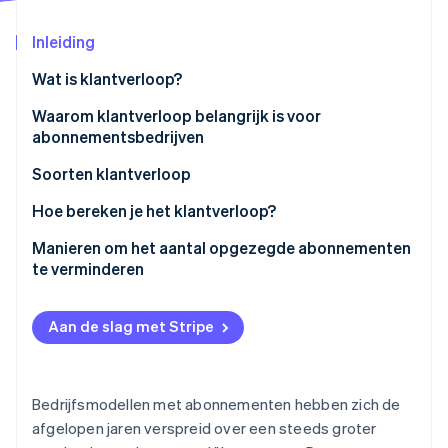
Oprichting van een start-up
Inleiding
Climate
Ecosysteem
CO₂-verwijdering
Wat is klantverloop?
Partners
Identity
Stripe App Marketplace
Waarom klantverloop belangrijk is voor
Online identiteitsverificatie
abonnementsbedrijven
Soorten klantverloop
Hoe bereken je het klantverloop?
Stripe Sessions 2026
Manieren om het aantal opgezegde abonnementen
Ontdek hoe Stripe de economische infrastructuu
te verminderen
Nu bekijken
Aan de slag met Stripe
Bedrijfsmodellen met abonnementen hebben zich de
afgelopen jaren verspreid over een steeds groter