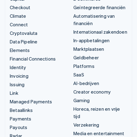
Checkout
Geïntegreerde financiën
Climate
Automatisering van
financiën
Connect
Internationaal zakendoen
Cryptovaluta
In-appbetalingen
Data Pipeline
Marktplaatsen
Elements
Geldbeheer
Financial Connections
Platforms
Identity
SaaS
Invoicing
AI-bedrijven
Issuing
Creator economy
Link
Gaming
Managed Payments
Horeca, reizen en vrije
Betaallinks
tijd
Payments
Verzekering
Payouts
Media en entertainment
Radar