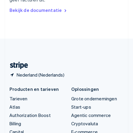
简体中文
English
Verenigd Koninkrijk
Bekijk de documentatie
English
Verenigde Arabische Emiraten
English
Verenigde Staten
English
Español
简体中文
Zweden
Svenska
English
Zwitserland
Deutsch
Français
Italiano
English
Nederland (Nederlands)
Producten en tarieven
Oplossingen
Tarieven
Grote ondernemingen
Atlas
Start-ups
Authorization Boost
Agentic commerce
Billing
Cryptovaluta
Capital
E-commerce