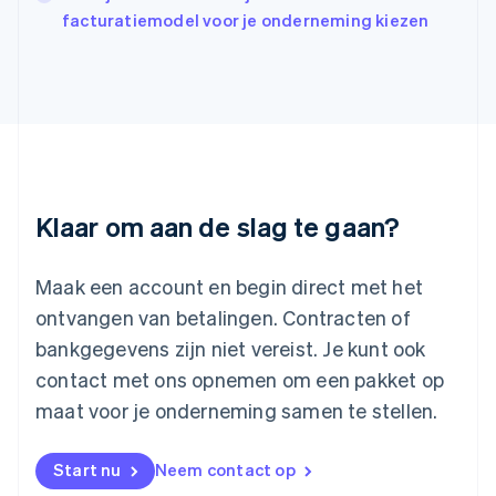
日本語
English
facturatiemodel voor je onderneming kiezen
Kroatië
English
Italiano
Letland
English
Liechtenstein
Deutsch
English
Litouwen
English
Luxemburg
Klaar om aan de slag te gaan?
Français
Deutsch
English
Maleisië
English
简体中文
Maak een account en begin direct met het
Malta
ontvangen van betalingen. Contracten of
English
Mexico
bankgegevens zijn niet vereist. Je kunt ook
Español
English
contact met ons opnemen om een pakket op
Nederland
maat voor je onderneming samen te stellen.
Nederlands
English
Nieuw-Zeeland
English
Start nu
Neem contact op
Noorwegen