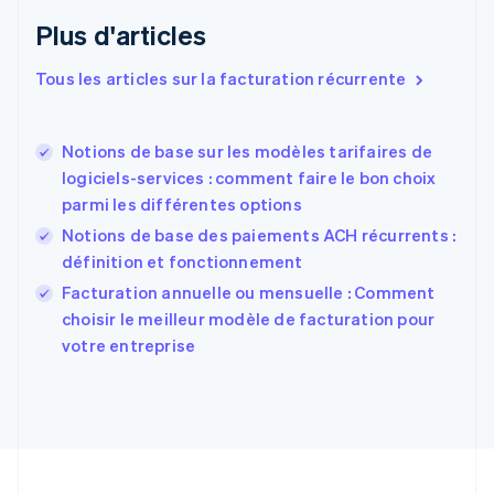
Émirats arabes unis
Plus d'articles
English
Espagne
Tous les articles sur la facturation récurrente
Español
English
Estonie
English
Notions de base sur les modèles tarifaires de
États-Unis
logiciels-services : comment faire le bon choix
English
Español
简体中文
parmi les différentes options
Finlande
English
Svenska
Notions de base des paiements ACH récurrents :
France
définition et fonctionnement
Français
English
Facturation annuelle ou mensuelle : Comment
Gibraltar
English
choisir le meilleur modèle de facturation pour
Grèce
votre entreprise
English
Hongrie
English
Inde
English
Irlande
English