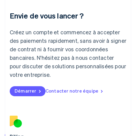
Italie
Italiano
English
Envie de vous lancer ?
Japon
日本語
English
Créez un compte et commencez à accepter
Lettonie
English
des paiements rapidement, sans avoir à signer
Liechtenstein
de contrat ni à fournir vos coordonnées
Deutsch
English
Lituanie
bancaires. N'hésitez pas à nous contacter
English
pour discuter de solutions personnalisées pour
Luxembourg
votre entreprise.
Français
Deutsch
English
Malaisie
English
简体中文
Démarrer
Contacter notre équipe
Malte
English
Mexique
Español
English
Norvège
English
Nouvelle-Zélande
English