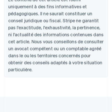
uniquement à des fins informatives et
Allemagne
Deutsch
English
pédagogiques. Il ne saurait constituer un
Australie
conseil juridique ou fiscal. Stripe ne garantit
English
Autriche
pas l'exactitude, l'exhaustivité, la pertinence,
Deutsch
English
ni l'actualité des informations contenues dans
Belgique
cet article. Nous vous conseillons de consulter
Nederlands
Français
Deutsch
English
Brésil
un avocat compétent ou un comptable agréé
Português
English
dans le ou les territoires concernés pour
Bulgarie
obtenir des conseils adaptés à votre situation
English
Canada
particulière.
English
Français
Chine continentale
简体中文
English
Chypre
English
Croatie
English
Italiano
Danemark
English