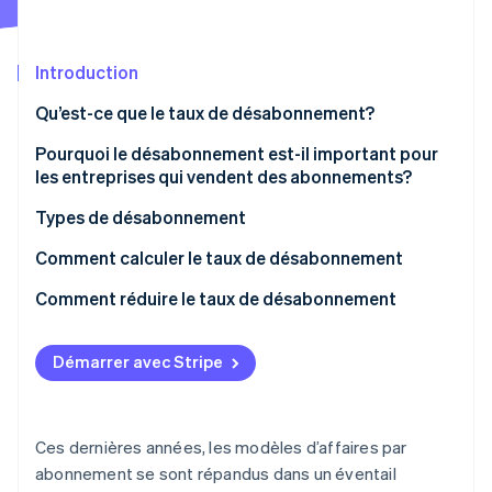
Commerce de détail
État des API
Atlas
Constitution d'une entreprise
Introduction
Climate
Élimination du carbone
Écosystème
Qu’est-ce que le taux de désabonnement?
Identity
Partenaires
Vérification de l'identité
Pourquoi le désabonnement est-il important pour
Stripe App Marketplace
les entreprises qui vendent des abonnements?
Types de désabonnement
Comment calculer le taux de désabonnement
Stripe Sessions 2026
Découvrez comment Stripe construit l’infrastructure écon
Comment réduire le taux de désabonnement
l’IA.
Regarder
Démarrer avec Stripe
Ces dernières années, les modèles d’affaires par
abonnement se sont répandus dans un éventail