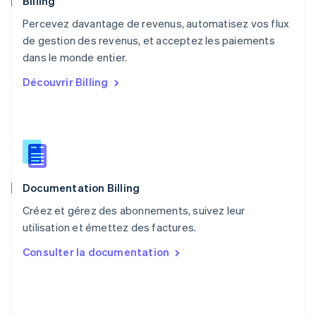
Billing
Pays-Bas
Percevez davantage de revenus, automatisez vos flux
Nederlands
English
de gestion des revenus, et acceptez les paiements
Pologne
English
dans le monde entier.
Portugal
Découvrir Billing
Português
English
RAS de Hong Kong, Chine
English
简体中文
République tchèque
English
Roumanie
English
Documentation Billing
Royaume-Uni
English
Créez et gérez des abonnements, suivez leur
Singapour
utilisation et émettez des factures.
English
简体中文
Slovaquie
Consulter la documentation
English
Slovénie
English
Italiano
Suède
Svenska
English