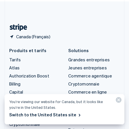
Suisse
Deutsch
Français
Italiano
English
Thaïlande
ไทย
English
Canada (Français)
Produits et tarifs
Solutions
Tarifs
Grandes entreprises
Atlas
Jeunes entreprises
Authorization Boost
Commerce agentique
Billing
Cryptomonnaie
Capital
Commerce en ligne
Checkout
Services financiers
You’re viewing our website for Canada, but it looks like
intégrés
you’re in the United States.
Climate
Switch to the United States site
Automatisation des
Connect
finances
Cryptomonnaie