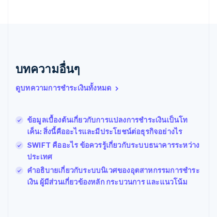
บราซิล
Português
English
บัลแกเรีย
English
เบลเยียม
Nederlands
Français
Deutsch
English
บทความอื่นๆ
โปรตุเกส
Português
English
ดูบทความการชำระเงินทั้งหมด
โปแลนด์
English
ฝรั่งเศส
Français
English
ข้อมูลเบื้องต้นเกี่ยวกับการแปลงการชําระเงินเป็นโท
ฟินแลนด์
เค็น: สิ่งนี้คืออะไรและมีประโยชน์ต่อธุรกิจอย่างไร
English
Svenska
SWIFT คืออะไร ข้อควรรู้เกี่ยวกับระบบธนาคารระหว่าง
มอลตา
ประเทศ
English
มาเลเซีย
คำอธิบายเกี่ยวกับระบบนิเวศของอุตสาหกรรมการชําระ
English
简体中文
เงิน ผู้มีส่วนเกี่ยวข้องหลัก กระบวนการ และแนวโน้ม
เม็กซิโก
Español
English
ยิบรอลตาร์
English