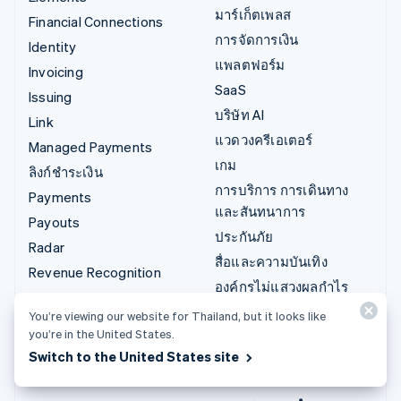
มาร์เก็ตเพลส
Financial Connections
การจัดการเงิน
Identity
แพลตฟอร์ม
Invoicing
SaaS
Issuing
บริษัท AI
Link
แวดวงครีเอเตอร์
Managed Payments
เกม
ลิงก์ชำระเงิน
การบริการ การเดินทาง
Payments
และสันทนาการ
Payouts
ประกันภัย
Radar
สื่อและความบันเทิง
Revenue Recognition
องค์กรไม่แสวงผลกำไร
Stripe Sigma
บริการเฉพาะทาง
You’re viewing our website for Thailand, but it looks like
Tax
you’re in the United States.
ภาครัฐ
Terminal
Switch to the United States site
ธุรกิจค้าปลีก
Treasury