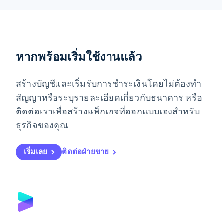
เยอรมนี
Deutsch
English
โรมาเนีย
English
ลักเซมเบิร์ก
หากพร้อมเริ่มใช้งานแล้ว
Français
Deutsch
English
ลัตเวีย
สร้างบัญชีและเริ่มรับการชำระเงินโดยไม่ต้องทำ
English
ลิกเตนสไตน์
สัญญาหรือระบุรายละเอียดเกี่ยวกับธนาคาร หรือ
Deutsch
English
ติดต่อเราเพื่อสร้างแพ็กเกจที่ออกแบบเองสำหรับ
ลิทัวเนีย
English
ธุรกิจของคุณ
สเปน
Español
English
สโลวาเกีย
เริ่มเลย
ติดต่อฝ่ายขาย
English
สโลวีเนีย
English
Italiano
สวิตเซอร์แลนด์
Deutsch
Français
Italiano
English
สวีเดน
Svenska
English