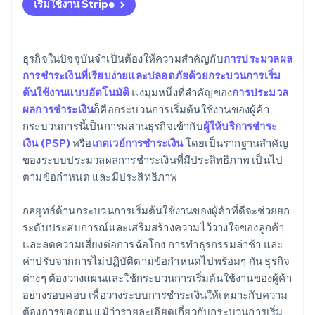
เริ่มใช้งาน Stripe
ธุรกิจในปัจจุบันจำเป็นต้องให้ความสำคัญกับ
การประมวลผล
การชำระเงินที่เรียบง่ายและปลอดภัยด้วยกระบวนการเริ่ม
ต้นใช้งานแบบอัตโนมัติ
แง่มุมหนึ่งที่สำคัญของ
การประมวล
ผลการชำระเงิน
ก็คือกระบวนการเริ่มต้นใช้งานของผู้ค้า
กระบวนการนี้เป็นการผสานธุรกิจเข้ากับ
ผู้ให้บริการชำระ
เงิน (PSP)
หรือ
เกตเวย์การชำระเงิน
โดยเป็นรากฐานสำคัญ
ของระบบประมวลผลการชำระเงินที่มีประสิทธิภาพ เป็นไป
ตามข้อกำหนด และมีประสิทธิภาพ
กลยุทธ์ด้านกระบวนการเริ่มต้นใช้งานของผู้ค้าที่ดีจะช่วยยก
ระดับประสบการณ์และเสริมสร้างความไว้วางใจของลูกค้า
และลดความเสี่ยงต่อการฉ้อโกง การทำธุรกรรมล่าช้า และ
ค่าปรับจากการไม่ปฏิบัติตามข้อกำหนดไปพร้อมๆ กัน ธุรกิจ
ต่างๆ ต้องวางแผนและใช้กระบวนการเริ่มต้นใช้งานของผู้ค้า
อย่างรอบคอบ เพื่อวางระบบการชำระเงินให้เหมาะกับความ
ต้องการของตน แม้ว่ารายละเอียดเกี่ยวกับกระบวนการเริ่ม