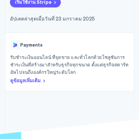
มากกว่า 125
ขายและ VAT
เริ่มใช้งาน Stripe
แพลตฟอร์ม
การใช้งาน
รายการ
Authorization
อัตโนมัติ
Revenue
แผนงานผลิตภัณฑ์
SaaS
ออกบัตรที่มีสเตเบิลคอยน์
Boost
Recognition
การประชุมประจำปีแบบ
รองรับอยู่
อัปเดตล่าสุดเมื่อวันที่ 23 มกราคม 2025
ยกระดับการ
เซสชัน
จัดเตรียมและจัดการ
ระบบ
ยอมรับการ
ตำแหน่งงาน
บริการด้วยเอเจนต์
อัตโนมัติ
ชำระเงิน
Link
ห้องข่าว
ตามอุตสาหกรรม
การชำระเงินที่
สำหรับการ
Stripe
Stripe Press
Sigma
รวดเร็วขึ้น
ทำบัญชี
Payments
รายงานที่
บริษัท AI
แหล่งข้อมูล
ออกแบบเอง
แวดวงครีเอเตอร์
รับชำระเงินออนไลน์ ที่จุดขาย และทั่วโลกด้วยโซลูชันการ
Data
เกม
การติดต่อ
ชำระเงินที่สร้างมาสำหรับธุรกิจทุกขนาด ตั้งแต่ธุรกิจสตาร์ท
Pipeline
การบริการ การเดินทาง
การเชื่อมต่อการทำงาน
การซิงค์
และสันทนาการ
แอป
อัพไปจนถึงองค์กรใหญ่ระดับโลก
ติดต่อฝ่ายขาย
ข้อมูล
ประกันภัย
ตัวอย่างโค้ด
สมัครเป็นพาร์ทเนอร์
ดูข้อมูลเพิ่มเติม
สื่อและความบันเทิง
บล็อกของนักพัฒนา
องค์กรไม่แสวงผลกำไร
สถานะ API
บริการเฉพาะทาง
ภาครัฐ
เพิ่มเติม
ธุรกิจค้าปลีก
Product roadmap
ดูสิ่งที่กำลังจะมาถึง
Radar
ระบบนิเวศ
การป้องกันการฉ้อโกง
Atlas