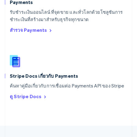
Payments
สหรัฐอเมริกา
English
Español
简体中文
รับชำระเงินออนไลน์ ที่จุดขาย และทั่วโลกด้วยโซลูชันการ
สหรัฐอาหรับเอมิเรตส์
ชำระเงินที่สร้างมาสำหรับธุรกิจทุกขนาด
English
สำรวจ Payments
สหราชอาณาจักร
English
สาธารณรัฐเช็ก
English
สิงคโปร์
English
简体中文
ออสเตรเลีย
English
Stripe Docs เกี่ยวกับ Payments
ออสเตรีย
ค้นหาคู่มือเกี่ยวกับการเชื่อมต่อ Payments API ของ Stripe
Deutsch
English
อิตาลี
ดู Stripe Docs
Italiano
English
อินเดีย
English
เอสโตเนีย
English
ไอร์แลนด์
English