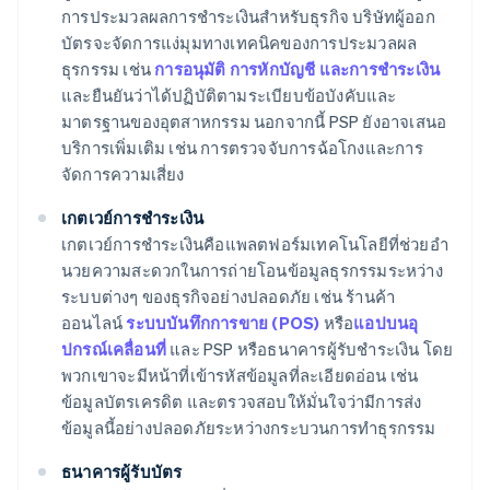
การประมวลผลการชําระเงินสําหรับธุรกิจ บริษัทผู้ออก
บัตรจะจัดการแง่มุมทางเทคนิคของการประมวลผล
ธุรกรรม เช่น
การอนุมัติ การหักบัญชี และการชําระเงิน
และยืนยันว่าได้ปฏิบัติตามระเบียบข้อบังคับและ
มาตรฐานของอุตสาหกรรม นอกจากนี้ PSP ยังอาจเสนอ
บริการเพิ่มเติม เช่น การตรวจจับการฉ้อโกงและการ
จัดการความเสี่ยง
เกตเวย์การชําระเงิน
เกตเวย์การชําระเงินคือแพลตฟอร์มเทคโนโลยีที่ช่วยอํา
นวยความสะดวกในการถ่ายโอนข้อมูลธุรกรรมระหว่าง
ระบบต่างๆ ของธุรกิจอย่างปลอดภัย เช่น ร้านค้า
ออนไลน์
ระบบบันทึกการขาย (POS)
หรือ
แอปบนอุ
ปกรณ์เคลื่อนที่
และ PSP หรือธนาคารผู้รับชําระเงิน โดย
พวกเขาจะมีหน้าที่เข้ารหัสข้อมูลที่ละเอียดอ่อน เช่น
ข้อมูลบัตรเครดิต และตรวจสอบให้มั่นใจว่ามีการส่ง
ข้อมูลนี้อย่างปลอดภัยระหว่างกระบวนการทําธุรกรรม
ธนาคารผู้รับบัตร