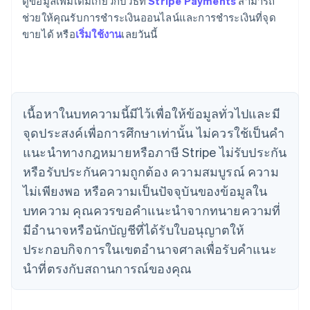
ดูข้อมูลเพิ่มเติมเกี่ยวกับวิธีที่
Stripe Payments
สามารถ
English
เขตบริหารพิเศษฮ่องกง ประเทศจีน
ช่วยให้คุณรับการชำระเงินออนไลน์และการชำระเงินที่จุด
English
简体中文
ขายได้ หรือ
เริ่มใช้งาน
เลยวันนี้
แคนาดา
English
Français
โครเอเชีย
English
Italiano
จีนแผ่นดินใหญ่
เนื้อหาในบทความนี้มีไว้เพื่อให้ข้อมูลทั่วไปและมี
简体中文
English
ไซปรัส
จุดประสงค์เพื่อการศึกษาเท่านั้น ไม่ควรใช้เป็นคํา
English
แนะนําทางกฎหมายหรือภาษี Stripe ไม่รับประกัน
ญี่ปุ่น
หรือรับประกันความถูกต้อง ความสมบูรณ์ ความ
日本語
English
เดนมาร์ก
ไม่เพียงพอ หรือความเป็นปัจจุบันของข้อมูลใน
English
บทความ คุณควรขอคําแนะนําจากทนายความที่
ไทย
ไทย
English
มีอํานาจหรือนักบัญชีที่ได้รับใบอนุญาตให้
นอร์เวย์
ประกอบกิจการในเขตอํานาจศาลเพื่อรับคําแนะ
English
นิวซีแลนด์
นําที่ตรงกับสถานการณ์ของคุณ
English
เนเธอร์แลนด์
Nederlands
English