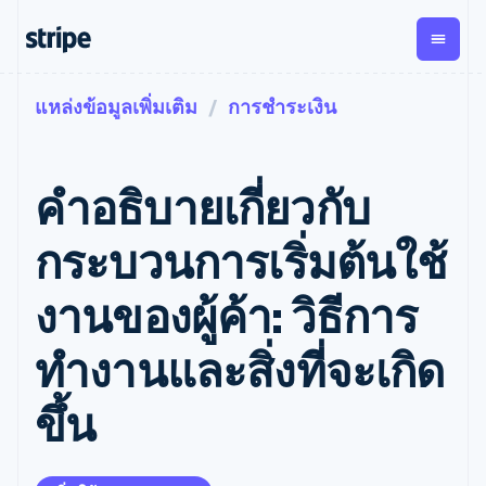
แหล่งข้อมูลเพิ่มเติม
การชำระเงิน
ตามขั้น
เอกสารประกอบ
เรียนรู้
การชำระเงิน
รายรับ
การ
แพลตฟอ
จัดการ
และ
องค์กร
Stripe Docs
บล็อก
เงิน
มาร์เก็ต
Payments
Billing
ธุรกิจสตาร์ทอัพ
ข้อมูลอ้างอิงเกี่ยวกับ API
เรื่องราวจากลูกค้า
คำอธิบายเกี่ยวกับ
การชำระเงิน
รายรับตาม
เพลส
ไลบรารีและ SDK
คู่มือ
ออนไลน์
แบบแผนล่วง
Stripe Apps
Global
Payment links
หน้า
Metronome
Payouts
Conne
กระบวนการเริ่มต้นใช้
การชำร
ตามกรณีใช้งาน
การชำระเงิน
การเรียกเก็บ
เบิกจ่าย
เงินสำห
การสนับสนุน
แบบไม่ต้อง
เงินตามการ
ให้กับ
งานของผู้ค้า: วิธีการ
แพลตฟอ
คู่มือ
การค้าแบบใช้เอเจนต์
เขียนโค้ด
Checkout
ใช้งาน
การชำระเงิน
บุคคลที่
อีคอมเมิร์ซ
รับการสนับสนุน
UI การชำระ
ตามรอบบิล
สาม
บริการทางการเงินที่ผสาน
รับการชำระเงินออนไลน์
แพ็กเกจการสนับสนุนที่ได้
การจัดการ
ทํางานและสิ่งที่จะเกิด
เงินสำเร็จรูป
รวมในตัว
ติดตั้งใช้งานการชำระเงิน
รับการจัดการ
การชำระเงิน
Elements
การทำงานอัตโนมัติด้าน
สำเร็จรูป
บริการเฉพาะทาง
องค์ประกอบ UI
ตามรอบบิล
Invoicing
ขึ้น
การเงิน
สร้างแพลตฟอร์มหรือ
ครั้งเดียวหรือ
ที่ยืดหยุ่น
ธุรกิจทั่วโลก
มาร์เก็ตเพลส
ตามแบบแผน
วิธีการชำระ
การชำระเงินในแอป
จัดการการชำระเงินตาม
เงิน
ล่วงหน้า
Tax
มาร์เก็ตเพลส
รอบบิล
เข้าถึงได้
คิดภาษีการ
บริษัท
การจัดการเงิน
เสนอการเรียกเก็บเงินตาม