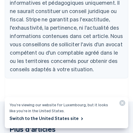
informatives et pédagogiques uniquement. Il
English
ne saurait constituer un conseil juridique ou
Autriche
Deutsch
English
fiscal. Stripe ne garantit pas l'exactitude,
Belgique
l'exhaustivité, la pertinence, ni l'actualité des
Nederlands
Français
Deutsch
English
Brésil
informations contenues dans cet article. Nous
Português
English
vous conseillons de solliciter l'avis d'un avocat
Bulgarie
compétent ou d'un comptable agréé dans le
English
Canada
ou les territoires concernés pour obtenir des
English
Français
conseils adaptés à votre situation.
Chine continentale
简体中文
English
Chypre
English
Croatie
English
Italiano
You’re viewing our website for Luxembourg, but it looks
Danemark
like you’re in the United States.
English
Émirats arabes unis
Switch to the United States site
English
Plus d'articles
Espagne