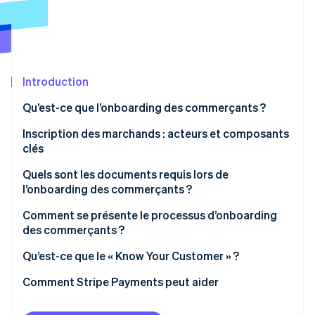
Découvrez les prochaines évolutions
Commerce en ligne
Radar
Prévention de la fraude
Écosystème
Atlas
Constitution de start-up
Introduction
Partenaires
Climate
Stripe App Marketplace
Qu’est-ce que l’onboarding des commerçants ?
Élimination du carbone
Onboarding manuel et onboarding automatisé des
Inscription des marchands : acteurs et composants
Identity
Vérification de l'identité
commerçants
clés
Quels sont les documents requis lors de
l’onboarding des commerçants ?
Comment se présente le processus d’onboarding
Stripe Sessions 2026
des commerçants ?
Découvrez comment Stripe construit l’infrastructure écono
Regarder la vidéo
Qu’est-ce que le « Know Your Customer » ?
Comment Stripe Payments peut aider