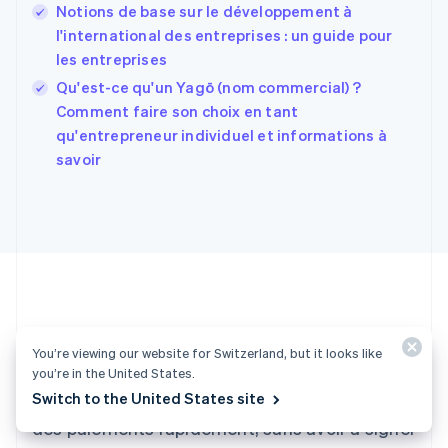
Notions de base sur le développement à
English
Español
简体中文
Finlande
l'international des entreprises : un guide pour
English
Svenska
les entreprises
France
Qu'est-ce qu'un Yagō (nom commercial) ?
Français
English
Comment faire son choix en tant
Gibraltar
English
qu'entrepreneur individuel et informations à
Grèce
savoir
English
Hongrie
English
Inde
English
Irlande
English
Italie
Italiano
English
Envie de vous lancer ?
Japon
You’re viewing our website for Switzerland, but it looks like
you’re in the United States.
日本語
English
Switch to the United States site
Créez un compte et commencez à accepter
Lettonie
English
des paiements rapidement, sans avoir à signer
Liechtenstein