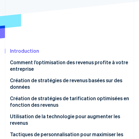
Découvrez les prochaines évolutions
Commerce en ligne
Radar
Prévention de la fraude
Écosystème
Atlas
Constitution de start-up
Partenaires
Climate
Stripe App Marketplace
Élimination du carbone
Introduction
Identity
Comment l’optimisation des revenus profite à votre
Vérification de l'identité
entreprise
Création de stratégies de revenus basées sur des
données
Création de stratégies de tarification optimisées en
Stripe Sessions 2026
fonction des revenus
Découvrez comment Stripe construit l’infrastructure écono
Regarder la vidéo
Utilisation de la technologie pour augmenter les
revenus
Tactiques de personnalisation pour maximiser les