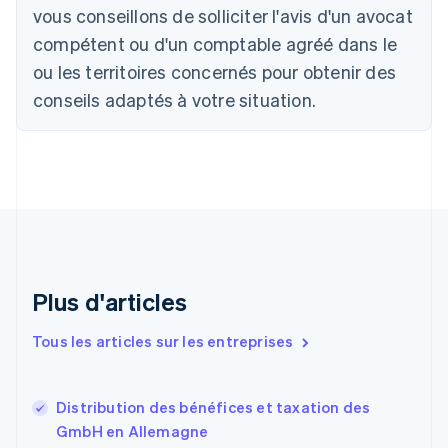
vous conseillons de solliciter l'avis d'un avocat
Nederlands
Français
Deutsch
English
Brésil
compétent ou d'un comptable agréé dans le
Português
English
ou les territoires concernés pour obtenir des
Bulgarie
English
conseils adaptés à votre situation.
Canada
English
Français
Chine continentale
简体中文
English
Chypre
English
Croatie
English
Italiano
Danemark
English
Plus d'articles
Émirats arabes unis
English
Tous les articles sur les entreprises
Espagne
Español
English
Estonie
Distribution des bénéfices et taxation des
English
GmbH en Allemagne
États-Unis