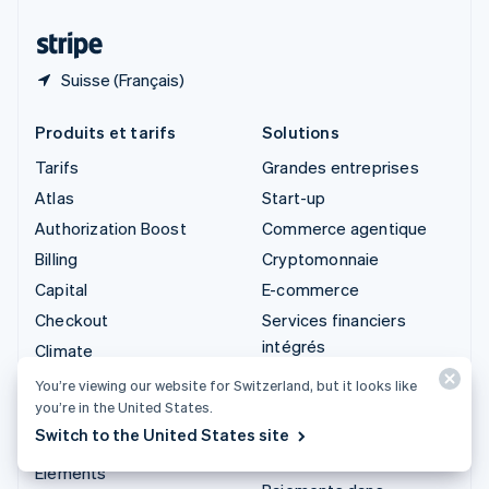
Thaïlande
ไทย
English
Suisse (Français)
Produits et tarifs
Solutions
Tarifs
Grandes entreprises
Atlas
Start-up
Authorization Boost
Commerce agentique
Billing
Cryptomonnaie
Capital
E-commerce
Checkout
Services financiers
intégrés
Climate
Automatisation des
Connect
You’re viewing our website for Switzerland, but it looks like
opérations financières
you’re in the United States.
Cryptomonnaie
Entreprises
Switch to the United States site
Data Pipeline
internationales
Elements