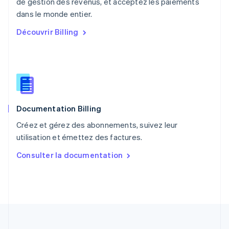
de gestion des revenus, et acceptez les paiements
Pologne
English
dans le monde entier.
Portugal
Découvrir Billing
Português
English
R.A.S. de Hong Kong, Chine
English
简体中文
République tchèque
English
Roumanie
English
Documentation Billing
Royaume-Uni
English
Créez et gérez des abonnements, suivez leur
Singapour
utilisation et émettez des factures.
English
简体中文
Slovaquie
Consulter la documentation
English
Slovénie
English
Italiano
Suède
Svenska
English
Suisse
Deutsch
Français
Italiano
English