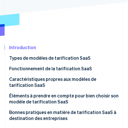
Découvrez les prochaines évolutions
Commerce en ligne
Radar
Prévention de la fraude
Écosystème
Atlas
Constitution de start-up
Partenaires
Climate
Stripe App Marketplace
Élimination du carbone
Introduction
Identity
Types de modèles de tarification SaaS
Vérification de l'identité
Fonctionnement de la tarification SaaS
Caractéristiques propres aux modèles de
tarification SaaS
Stripe Sessions 2026
Éléments à prendre en compte pour bien choisir son
Découvrez comment Stripe construit l’infrastructure écono
modèle de tarification SaaS
Regarder la vidéo
Bonnes pratiques en matière de tarification SaaS à
destination des entreprises