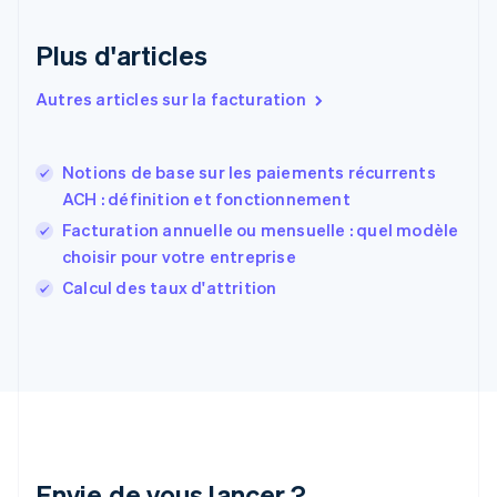
Espagne
Español
English
Plus d'articles
Estonie
English
Autres articles sur la facturation
États-Unis
English
Español
简体中文
Finlande
English
Svenska
Notions de base sur les paiements récurrents
France
ACH : définition et fonctionnement
Français
English
Facturation annuelle ou mensuelle : quel modèle
Gibraltar
choisir pour votre entreprise
English
Grèce
Calcul des taux d'attrition
English
Hongrie
English
Inde
English
Irlande
English
Italie
Italiano
English
Envie de vous lancer ?