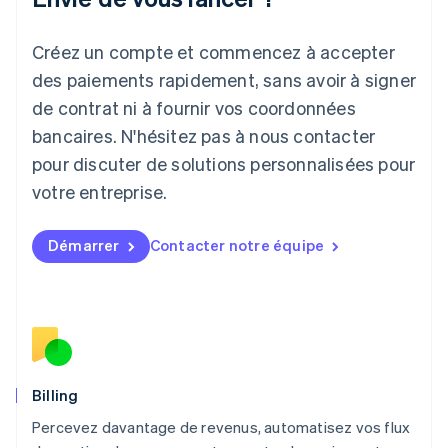
Japon
日本語
English
Créez un compte et commencez à accepter
Lettonie
English
des paiements rapidement, sans avoir à signer
Liechtenstein
de contrat ni à fournir vos coordonnées
Deutsch
English
Lituanie
bancaires. N'hésitez pas à nous contacter
English
pour discuter de solutions personnalisées pour
Luxembourg
votre entreprise.
Français
Deutsch
English
Malaisie
English
简体中文
Démarrer
Contacter notre équipe
Malte
English
Mexique
Español
English
Norvège
English
Nouvelle-Zélande
English
Billing
Pays-Bas
Percevez davantage de revenus, automatisez vos flux
Nederlands
English