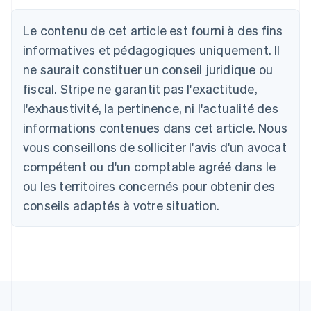
Australie
English
Le contenu de cet article est fourni à des fins
Autriche
informatives et pédagogiques uniquement. Il
Deutsch
English
Belgique
ne saurait constituer un conseil juridique ou
Nederlands
Français
Deutsch
English
fiscal. Stripe ne garantit pas l'exactitude,
Brésil
l'exhaustivité, la pertinence, ni l'actualité des
Português
English
Bulgarie
informations contenues dans cet article. Nous
English
vous conseillons de solliciter l'avis d'un avocat
Canada
English
Français
compétent ou d'un comptable agréé dans le
Chine continentale
ou les territoires concernés pour obtenir des
简体中文
English
Chypre
conseils adaptés à votre situation.
English
Croatie
English
Italiano
Danemark
English
Émirats arabes unis
English