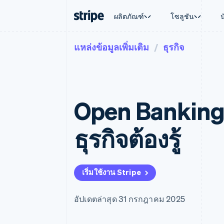
ผลิตภัณฑ์
โซลูชัน
แหล่งข้อมูลเพิ่มเติม
ธุรกิจ
ตามขั้น
เอกสารประกอบ
เรียนรู้
ตามกรณี
การสนับส
การชำระเงิน
รายรับ
องค์กร
Stripe Docs
บล็อก
การค้าแบ
รับการส
Payments
Billing
ธุรกิจสตาร์ทอัพ
ข้อมูลอ้างอิงเกี่ยวกับ API
เรื่องราวจากลูกค้า
อีคอมเมิร
แพ็กเกจก
การชำระเงินออนไลน์
รายรับตามแบบแผนล่
ไลบรารีและ SDK
คู่มือ
บริการทา
บริการเ
Payment links
Metronome
Stripe Apps
Open Banking ใ
การทำงาน
การชำระเงินแบบไม่ต้องเขียน
การเรียกเก็บเงินตาม
ธุรกิจทั่
โค้ด
การชำระเงินตามรอบ
การชำระ
การจัดการการชำระเ
Checkout
มาร์เก็ต
ธุรกิจต้องรู้
UI การชำระเงินสำเร็จรูป
บิล
การจัดกา
Elements
Invoicing
แพลตฟอ
องค์ประกอบ UI ที่ยืดหยุ่น
ครั้งเดียวหรือตามแบ
SaaS
วิธีการชำระเงิน
หน้า
เข้าถึงได้มากกว่า 125 รายการ
Tax
เริ่มใช้งาน Stripe
Authorization Boost
คิดภาษีการขายและ 
ยกระดับการยอมรับการชำระเงิน
อัตโนมัติ
Link
Revenue Recogniti
อัปเดตล่าสุด 31 กรกฎาคม 2025
การชำระเงินที่รวดเร็วขึ้น
ระบบอัตโนมัติสำหรับ
Stripe Sigma