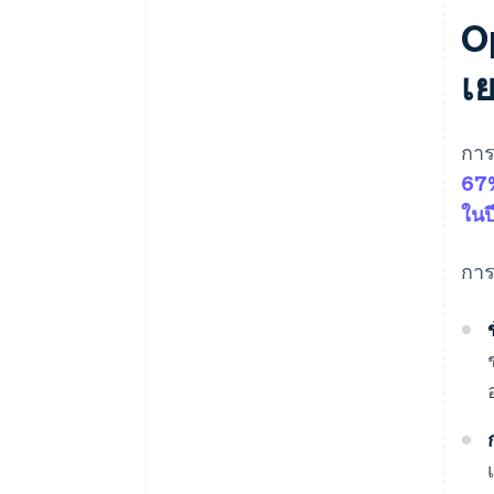
O
เ
การ
67%
ในป
การ