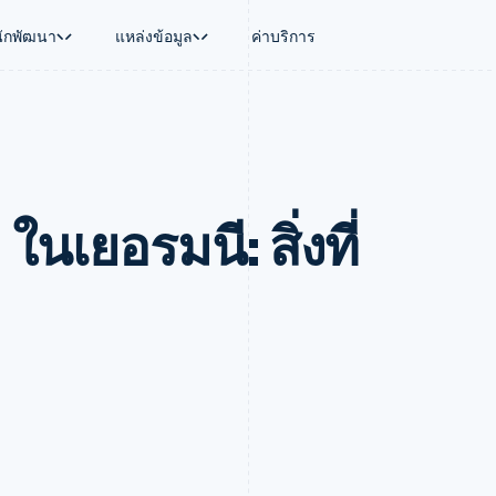
นักพัฒนา
แหล่งข้อมูล
ค่าบริการ
ใช้งาน
นุน
คู่มือ
ตามอุตสาหกรรม
บริษัท
การจัดการเงิน
แพลตฟอร์มและ
บใช้เอเจนต์
นับสนุน
รับการชำระเงินออนไลน์
บริษัท AI
แผนงานผลิตภัณฑ์
Global Payouts
Connect
์ซ
ารสนับสนุนที่ได้รับการจัดการ
ติดตั้งใช้งานการชำระเงินสำเร็จรูป
แวดวงครีเอเตอร์
การประชุมประจำปีแบบเซสชั
วงหน้า
เบิกจ่ายให้กับบุคคลที่สาม
การชำระเงินส
งการเงินที่ผสานรวมในตัว
ฉพาะทาง
สร้างแพลตฟอร์มหรือมาร์เก็ตเพลส
เกม
ตำแหน่งงาน
นเยอรมนี: สิ่งที่
อัตโนมัติด้านการเงิน
จัดการการชำระเงินตามรอบบิล
การบริการ การเดินทาง และส
ห้องข่าว
การใช้งาน
วโลก
เสนอการเรียกเก็บเงินตามการใช้งาน
Stripe Press
บิล
เงินในแอป
ออกบัตรที่มีสเตเบิลคอยน์รองรับอยู่
ประกันภัย
งินตามรอบ
เพลส
จัดเตรียมและจัดการบริการด้วยเอเจนต์
สื่อและความบันเทิง
รเงิน
องค์กรไม่แสวงผลกำไร
ร์ม
บริการเฉพาะทาง
บแผนล่วง
ภาครัฐ
ธุรกิจค้าปลีก
VAT
on
การทำบัญชี