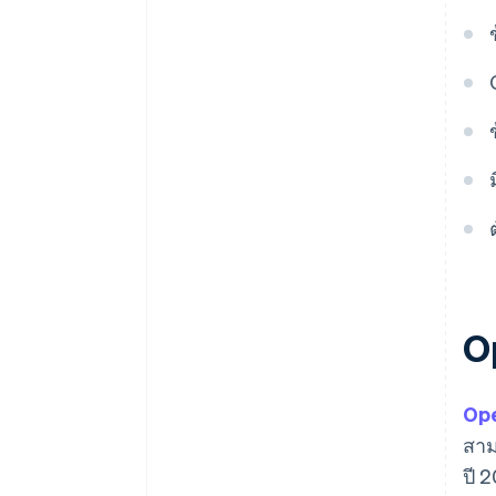
บริการเริ่มต้นการชำระเงิน
การชำระเงินแบบเรียลไทม์ในร้าน
แพลตฟอร์มสำหรับ Open Finance
ค้าออนไลน์
ผู้ให้บริการโครงสร้างพื้นฐาน
บัญชีดิจิทัล
สำหรับธนาคารและบริการฟินเทค
ภาพรวมสินทรัพย์และคำแนะนำ
มาร์เก็ตเพลสสำหรับบริการ
ในการลงทุน
ทางการเงิน
ความช่วยเหลือด้านภาษีแบบ
อัตโนมัติ
O
Op
สาม
ปี 