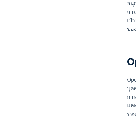
อนุ
สาม
เป้
ของ
O
Ope
บุค
การ
และ
รวม