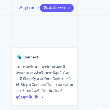
เข้าสู่ระบบ
ติดต่อฝ่ายขาย
แหล่งข้อมูล
ระบบนิเวศ
การติดต่อ
มาร์เก็ตเพลส
เพิ่มเติม
การเชื่อมต่อการทำงานแอป
พาร์ทเนอร์
ติดต่อฝ่ายขาย
Product roadmap
น
ตัวอย่างโค้ด
Stripe App Marketplace
สมัครเป็นพาร์ทเนอร์
ดูสิ่งที่กำลังจะมาถึง
ำหรับแพลตฟอร์ม
บล็อกของนักพัฒนา
ันทนาการ
สถานะ API
Radar
การป้องกันการฉ้อโกง
Connect
Atlas
การก่อตั้งบริษัทสตาร์ทอัพ
แพลตฟอร์มและมาร์เก็ตเพลสที่
ประสบความสำเร็จมากที่สุดในโลก
Climate
การขจัดคาร์บอน
อาทิ Shopify และ DoorDash ต่างก็
ใช้ Stripe Connect ในการผสานรวม
การชำระเงินเข้ากับผลิตภัณฑ์
ดูข้อมูลเพิ่มเติม