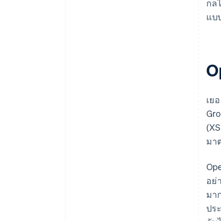
กลไ
แบบ
O
เยอ
Gro
(XS
มาต
Ope
อย่
มาก
ประ