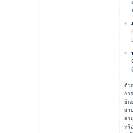
ตัว
การ
ยิน
สาม
สาม
หรื