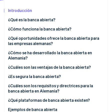
Sector público
Radar
Comercio minorista
Introducción
Prevención de fraude
Atlas
¿Qué es la banca abierta?
Constitución de una startup
Ecosystem
¿Cómo funciona la banca abierta?
Climate
Eliminación de dióxido de carbono
Socios
¿Qué oportunidades ofrece la banca abierta para
Stripe App Marketplace
Identity
las empresas alemanas?
Verificación de identidad en línea
¿Cómo se ha desarrollado la banca abierta en
Alemania?
¿Cuáles son las ventajas de la banca abierta?
Beneficios para los clientes
¿Es segura la banca abierta?
Stripe Sessions 2026
Descubre cómo Stripe está construyendo la infraestructu
Transparencia y comunicación
¿Cuáles son los requisitos y directrices para la
para la IA.
banca abierta en Alemania?
Ver ahora
Servicios financieros personalizados
¿Qué plataformas de banca abierta existen?
Aumento de la competencia
Plataformas API para la integración bancaria
Ejemplos de banca abierta