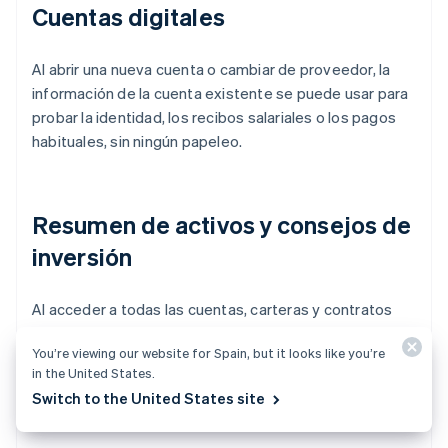
Cuentas digitales
Al abrir una nueva cuenta o cambiar de proveedor, la
información de la cuenta existente se puede usar para
probar la identidad, los recibos salariales o los pagos
habituales, sin ningún papeleo.
Resumen de activos y consejos de
inversión
Al acceder a todas las cuentas, carteras y contratos
financieros, una aplicación puede crear un resumen
You’re viewing our website for Spain, but it looks like you’re
completo de los activos. Se pueden desarrollar
in the United States.
estrategias personalizadas de ahorro e inversión
Switch to the United States site
según esta información.