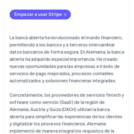
Beneficios para las empresas
Servicios de información de cuentas (AIS)
Contabilidad digital
Mayor eficiencia
Empezar a usar Stripe
Servicios de inicio de pago
Comprobaciones de crédito automatizadas
Plataformas para finanzas abiertas
Pagos en tiempo real en tiendas online
La banca abierta ha revolucionado el mundo financiero,
Proveedores de infraestructura para bancos y
Cuentas digitales
permitiendo a los bancos y a terceros intercambiar
servicios fintech
datos bancarios de forma segura. En Alemania, la banca
Resumen de activos y consejos de inversión
Marketplaces para servicios financieros
abierta ha adquirido especial importancia. Ha creado
Asistencia fiscal automatizada
nuevas oportunidades para las empresas a través de
servicios de pago mejorados, procesos contables
automatizados y soluciones financieras integradas.
Concretamente, los proveedores de servicios fintech y
software como servicio (SaaS) de la región de
Alemania, Austria y Suiza (DACH) utilizan la banca
abierta para simplificar las experiencias de los clientes
y digitalizar los procesos financieros. Alemania
implementó de manera integral los requisitos de la