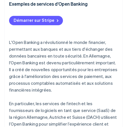
Plateformes API pour l’intégration bancaire
Exemples de services d’Open Banking
Services d’informations sur les comptes (AIS)
Comptabilité numérique
Démarrer sur Stripe
Services d’initiation de paiement
Vérifications de crédit automatisées
Plateformes pour la finance ouverte
Paiements en temps réel dans les boutiques en ligne
L'Open Banking a révolutionné le monde financier,
Fournisseurs d’infrastructures pour les banques et
Comptes numériques
permettant aux banques et aux tiers d'échanger des
les services fintech
données bancaires en toute sécurité. En Allemagne,
Aperçu des actifs et conseils en investissement
Places de marché pour les services financiers
l'Open Banking est devenu particulièrement important.
Assistance taxée automatisée
Il a créé de nouvelles opportunités pour les entreprises
grâce à l'amélioration des services de paiement, aux
processus comptables automatisés et aux solutions
financières intégrées.
En particulier, les services de fintech et les
fournisseurs de logiciels en tant que service (SaaS) de
la région Allemagne, Autriche et Suisse (DACH) utilisent
l’Open Banking pour simplifier l’expérience client et