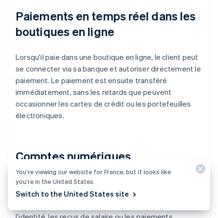
Paiements en temps réel dans les
boutiques en ligne
Lorsqu'il paie dans une boutique en ligne, le client peut
se connecter via sa banque et autoriser directement le
paiement. Le paiement est ensuite transféré
immédiatement, sans les retards que peuvent
occasionner les cartes de crédit ou les portefeuilles
électroniques.
Comptes numériques
You’re viewing our website for France, but it looks like
Lors de l’ouverture d’un nouveau compte ou du
you’re in the United States.
changement de prestataire, les informations de
Switch to the United States site
compte existantes peuvent être utilisées pour prouver
l’identité, les reçus de salaire ou les paiements