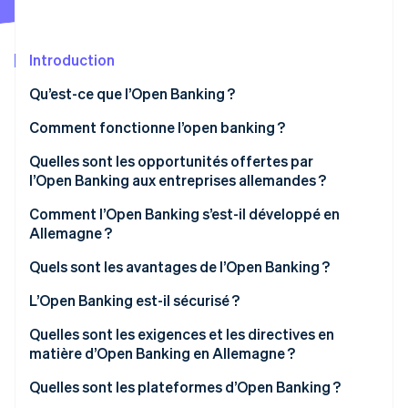
Découvrez les prochaines évolutions
Commerce en ligne
Radar
Prévention de la fraude
Introduction
Écosystème
Atlas
Qu’est-ce que l’Open Banking ?
Constitution de start-up
Partenaires
Comment fonctionne l’open banking ?
Climate
Stripe App Marketplace
Élimination du carbone
Quelles sont les opportunités offertes par
Identity
l’Open Banking aux entreprises allemandes ?
Vérification de l'identité
Comment l’Open Banking s’est-il développé en
Allemagne ?
Quels sont les avantages de l’Open Banking ?
Stripe Sessions 2026
Avantages pour les clients
L’Open Banking est-il sécurisé ?
Découvrez comment Stripe construit l’infrastructure écono
Regarder la vidéo
Transparence et contrôle
Quelles sont les exigences et les directives en
matière d’Open Banking en Allemagne ?
Services financiers personnalisés
Quelles sont les plateformes d’Open Banking ?
Avantages pour les entreprises