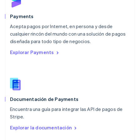
English
México
Español
English
Payments
Noruega
Acepta pagos por Internet, en persona y desde
English
cualquier rincón del mundo con una solución de pagos
Nueva Zelanda
English
diseñada para todo tipo de negocios.
Países Bajos
Explorar Payments
Nederlands
English
Polonia
English
Portugal
Português
English
RAE de Hong Kong, China
English
简体中文
Documentación de Payments
Reino Unido
English
Encuentra una guía para integrar las API de pagos de
República Checa
Stripe.
English
Rumanía
Explorar la documentación
English
Singapur