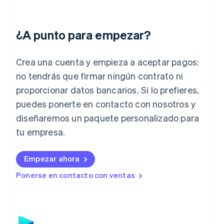
English
Hungría
English
¿A punto para empezar?
India
English
Irlanda
Crea una cuenta y empieza a aceptar pagos:
English
no tendrás que firmar ningún contrato ni
Italia
proporcionar datos bancarios. Si lo prefieres,
Italiano
English
Japón
puedes ponerte en contacto con nosotros y
日本語
English
diseñaremos un paquete personalizado para
Letonia
English
tu empresa.
Liechtenstein
Deutsch
English
Empezar ahora
Lituania
English
Ponerse en contacto con ventas
Luxemburgo
Français
Deutsch
English
Malasia
English
简体中文
Malta