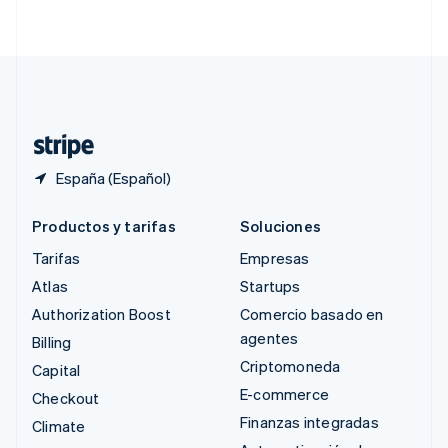
English
简体中文
Suecia
Svenska
English
Suiza
Deutsch
Français
Italiano
English
Tailandia
ไทย
English
España (Español)
Productos y tarifas
Soluciones
Tarifas
Empresas
Atlas
Startups
Authorization Boost
Comercio basado en
agentes
Billing
Criptomoneda
Capital
E-commerce
Checkout
Finanzas integradas
Climate