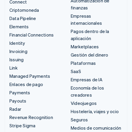
Automatización de
Connect
finanzas
Criptomoneda
Empresas
Data Pipeline
internacionales
Elements
Pagos dentro de la
Financial Connections
aplicación
Identity
Marketplaces
Invoicing
Gestión del dinero
Issuing
Plataformas
Link
SaaS
Managed Payments
Empresas de IA
Enlaces de pago
Economía de los
Payments
creadores
Payouts
Videojuegos
Radar
Hostelería, viajes y ocio
Revenue Recognition
Seguros
Stripe Sigma
Medios de comunicación