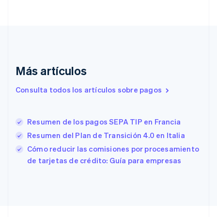
English
Italiano
Dinamarca
English
Emiratos Árabes Unidos
English
Eslovaquia
English
Más artículos
Eslovenia
English
Italiano
Consulta todos los artículos sobre pagos
España
Español
English
Estados Unidos
Resumen de los pagos SEPA TIP en Francia
English
Español
简体中文
Estonia
Resumen del Plan de Transición 4.0 en Italia
English
Cómo reducir las comisiones por procesamiento
Finlandia
de tarjetas de crédito: Guía para empresas
English
Svenska
Francia
Français
English
Gibraltar
English
Grecia