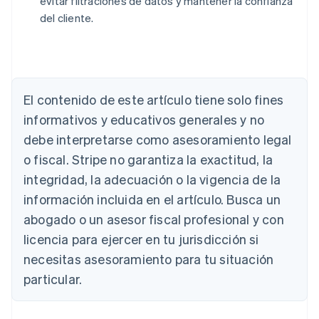
evitar filtraciones de datos y mantener la confianza
del cliente.
Alemania
Deutsch
English
Australia
El contenido de este artículo tiene solo fines
English
Austria
informativos y educativos generales y no
Deutsch
English
debe interpretarse como asesoramiento legal
Bélgica
Nederlands
Français
Deutsch
English
o fiscal. Stripe no garantiza la exactitud, la
Brasil
integridad, la adecuación o la vigencia de la
Português
English
Bulgaria
información incluida en el artículo. Busca un
English
abogado o un asesor fiscal profesional y con
Canadá
licencia para ejercer en tu jurisdicción si
English
Français
China continental
necesitas asesoramiento para tu situación
简体中文
English
particular.
Chipre
English
Croacia