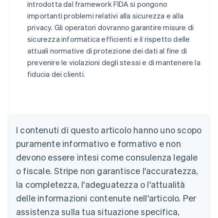
introdotta dal framework FIDA si pongono
importanti problemi relativi alla sicurezza e alla
privacy. Gli operatori dovranno garantire misure di
sicurezza informatica efficienti e il rispetto delle
attuali normative di protezione dei dati al fine di
prevenire le violazioni degli stessi e di mantenere la
fiducia dei clienti.
Australia
English
Austria
Deutsch
English
I contenuti di questo articolo hanno uno scopo
Belgio
puramente informativo e formativo e non
Nederlands
Français
Deutsch
English
Brasile
devono essere intesi come consulenza legale
Português
English
o fiscale. Stripe non garantisce l'accuratezza,
Bulgaria
la completezza, l'adeguatezza o l'attualità
English
Canada
delle informazioni contenute nell'articolo. Per
English
Français
assistenza sulla tua situazione specifica,
Cina continentale