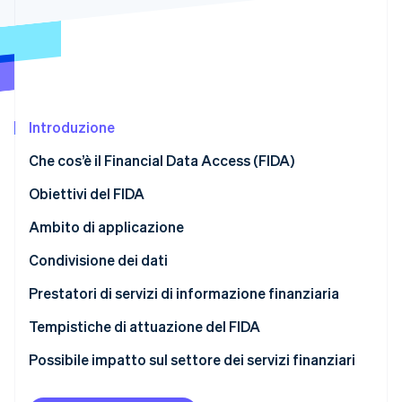
Scopri cosa ti aspetta
Radar
Ecosistema
Prevenzione delle frodi
Partner
Atlas
Stripe App Marketplace
Costituzione di start-up
Introduzione
Climate
Rimozione del carbonio
Che cos’è il Financial Data Access (FIDA)
Identity
Verifica online dell'identità
Obiettivi del FIDA
Ambito di applicazione
Condivisione dei dati
Stripe Sessions 2026
Obblighi dei titolari dei dati
Prestatori di servizi di informazione finanziaria
Scopri come Stripe sta costruendo l'infrastruttura economi
Guarda ora
Obblighi degli utenti dei dati
Tempistiche di attuazione del FIDA
Possibile impatto sul settore dei servizi finanziari