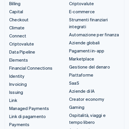
Billing
Criptovalute
Capital
E-commerce
Checkout
Strumenti finanziari
integrati
Climate
Automazione per finanza
Connect
Aziende globali
Criptovalute
Pagamenti in-app
Data Pipeline
Marketplace
Elements
Gestione del denaro
Financial Connections
Piattaforme
Identity
SaaS
Invoicing
Aziende di IA
Issuing
Creator economy
Link
Gaming
Managed Payments
Ospitalità, viaggi e
Link di pagamento
tempo libero
Payments