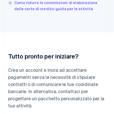
English
Come ridurre le commissioni di elaborazione
India
delle carte di credito: guida per le attività
English
Irlanda
English
Italia
Italiano
English
Lettonia
English
Liechtenstein
Deutsch
English
Tutto pronto per iniziare?
Lituania
English
Crea un account e inizia ad accettare
Lussemburgo
Français
Deutsch
English
pagamenti senza la necessità di stipulare
Malaysia
contratti o di comunicare le tue coordinate
English
简体中文
Malta
bancarie. In alternativa, contattaci per
English
progettare un pacchetto personalizzato per la
Messico
tua attività.
Español
English
Norvegia