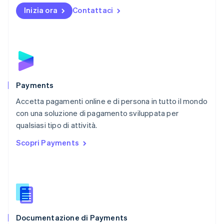
English
Inizia ora
Contattaci
Nuova Zelanda
English
Paesi Bassi
Nederlands
English
Polonia
English
Portogallo
Português
English
Payments
RAS di Hong Kong, Cina
Accetta pagamenti online e di persona in tutto il mondo
English
简体中文
con una soluzione di pagamento sviluppata per
Regno Unito
English
qualsiasi tipo di attività.
Repubblica Ceca
Scopri Payments
English
Romania
English
Singapore
English
简体中文
Slovacchia
English
Documentazione di Payments
Slovenia