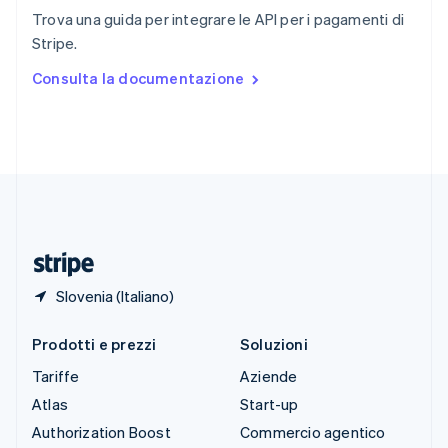
English
Italiano
Trova una guida per integrare le API per i pagamenti di
Spagna
Stripe.
Español
English
Stati Uniti
Consulta la documentazione
English
Español
简体中文
Svezia
Svenska
English
Svizzera
Deutsch
Français
Italiano
English
Thailandia
ไทย
English
Ungheria
English
Slovenia (Italiano)
Prodotti e prezzi
Soluzioni
Tariffe
Aziende
Atlas
Start-up
Authorization Boost
Commercio agentico