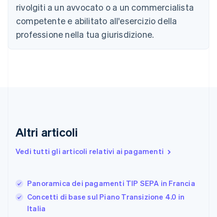
简体中文
English
rivolgiti a un avvocato o a un commercialista
Cipro
competente e abilitato all'esercizio della
English
Croazia
professione nella tua giurisdizione.
English
Italiano
Danimarca
English
Emirati Arabi Uniti
English
Estonia
English
Finlandia
English
Svenska
Altri articoli
Francia
Français
English
Vedi tutti gli articoli relativi ai pagamenti
Germania
Deutsch
English
Giappone
日本語
English
Panoramica dei pagamenti TIP SEPA in Francia
Gibilterra
Concetti di base sul Piano Transizione 4.0 in
English
Italia
Grecia