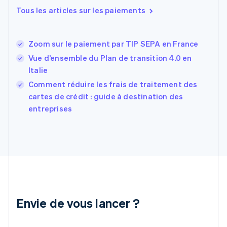
Estonie
Tous les articles sur les paiements
English
États-Unis
English
Español
简体中文
Zoom sur le paiement par TIP SEPA en France
Finlande
English
Svenska
Vue d’ensemble du Plan de transition 4.0 en
France
Italie
Français
English
Comment réduire les frais de traitement des
Gibraltar
English
cartes de crédit : guide à destination des
Grèce
entreprises
English
Hongrie
English
Inde
English
Irlande
English
Italie
Italiano
English
Envie de vous lancer ?
Japon
日本語
English