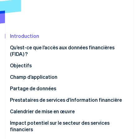
Découvrez les prochaines évolutions
Commerce en ligne
Radar
Prévention de la fraude
Écosystème
Atlas
Constitution de start-up
Introduction
Partenaires
Climate
Stripe App Marketplace
Qu’est-ce que l’accès aux données financières
Élimination du carbone
(FIDA) ?
Identity
Vérification de l'identité
Objectifs
Champ d’application
Partage de données
Obligations des détenteurs de données
Prestataires de services d’information financière
Stripe Sessions 2026
Découvrez comment Stripe construit l’infrastructure écono
Obligations des utilisateurs de données
Calendrier de mise en œuvre
Regarder la vidéo
Impact potentiel sur le secteur des services
financiers