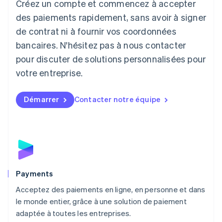
Créez un compte et commencez à accepter
Lettonie
English
des paiements rapidement, sans avoir à signer
Liechtenstein
de contrat ni à fournir vos coordonnées
Deutsch
English
Lituanie
bancaires. N'hésitez pas à nous contacter
English
pour discuter de solutions personnalisées pour
Luxembourg
votre entreprise.
Français
Deutsch
English
Malaisie
English
简体中文
Démarrer
Contacter notre équipe
Malte
English
Mexique
Español
English
Norvège
English
Nouvelle-Zélande
English
Payments
Pays-Bas
Acceptez des paiements en ligne, en personne et dans
Nederlands
English
le monde entier, grâce à une solution de paiement
Pologne
English
adaptée à toutes les entreprises.
Portugal