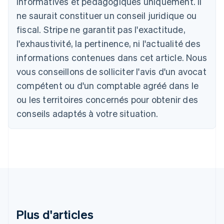
informatives et pédagogiques uniquement. Il
Autriche
ne saurait constituer un conseil juridique ou
Deutsch
English
Belgique
fiscal. Stripe ne garantit pas l'exactitude,
Nederlands
Français
Deutsch
English
l'exhaustivité, la pertinence, ni l'actualité des
Brésil
Português
English
informations contenues dans cet article. Nous
Bulgarie
vous conseillons de solliciter l'avis d'un avocat
English
Canada
compétent ou d'un comptable agréé dans le
English
Français
ou les territoires concernés pour obtenir des
Chine continentale
conseils adaptés à votre situation.
简体中文
English
Chypre
English
Croatie
English
Italiano
Danemark
English
Émirats arabes unis
English
Espagne
Plus d'articles
Español
English