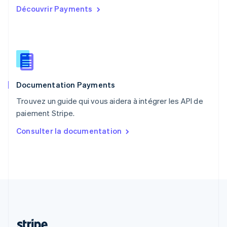
Découvrir Payments
Português
English
R.A.S. de Hong Kong, Chine
English
简体中文
République tchèque
English
Roumanie
English
Documentation Payments
Royaume-Uni
English
Trouvez un guide qui vous aidera à intégrer les API de
Singapour
paiement Stripe.
English
简体中文
Slovaquie
Consulter la documentation
English
Slovénie
English
Italiano
Suède
Svenska
English
Suisse
Deutsch
Français
Italiano
English
Thaïlande
ไทย
English