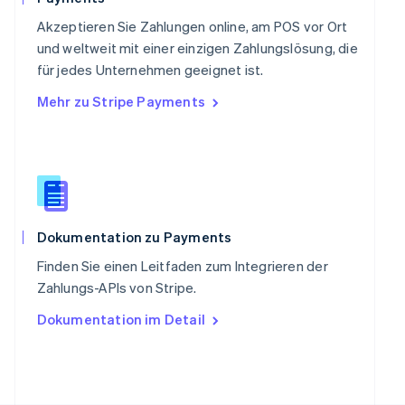
Deutsch
Français
Italiano
English
Singapur
Akzeptieren Sie Zahlungen online, am POS vor Ort
English
简体中文
und weltweit mit einer einzigen Zahlungslösung, die
Slowakei
für jedes Unternehmen geeignet ist.
English
Mehr zu Stripe Payments
Slowenien
English
Italiano
Sonderverwaltungsregion Hongkong,
China
English
简体中文
Spanien
Español
English
Thailand
Dokumentation zu Payments
ไทย
English
Finden Sie einen Leitfaden zum Integrieren der
Tschechische Republik
Zahlungs-APIs von Stripe.
English
Ungarn
Dokumentation im Detail
English
Vereinigte Arabische Emirate
English
Vereinigte Staaten
English
Español
简体中文