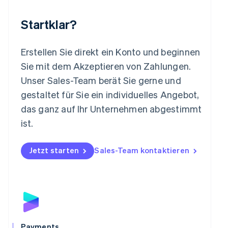
English
简体中文
Malta
Startklar?
English
Mexiko
Español
English
Erstellen Sie direkt ein Konto und beginnen
Neuseeland
Sie mit dem Akzeptieren von Zahlungen.
English
Niederlande
Unser Sales-Team berät Sie gerne und
Nederlands
English
gestaltet für Sie ein individuelles Angebot,
Norwegen
das ganz auf Ihr Unternehmen abgestimmt
English
Österreich
ist.
Deutsch
English
Polen
Jetzt starten
Sales-Team kontaktieren
English
Portugal
Português
English
Rumänien
English
Schweden
Svenska
English
Schweiz
Payments