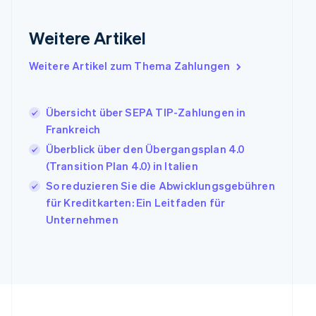
English
Indien
Weitere Artikel
English
Irland
Weitere Artikel zum Thema Zahlungen
English
Italien
Italiano
English
Japan
Übersicht über SEPA TIP-Zahlungen in
日本語
English
Frankreich
Kanada
Überblick über den Übergangsplan 4.0
English
Français
(Transition Plan 4.0) in Italien
Kroatien
English
Italiano
So reduzieren Sie die Abwicklungsgebühren
Lettland
für Kreditkarten: Ein Leitfaden für
English
Unternehmen
Liechtenstein
Deutsch
English
Litauen
English
Luxemburg
Français
Deutsch
English
Malaysia