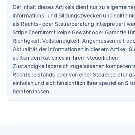
English
Der Inhalt dieses Artikels dient nur zu allgemeine
Belgien
Informations- und Bildungszwecken und sollte ni
Nederlands
Français
Deutsch
English
Brasilien
als Rechts- oder Steuerberatung interpretiert we
Português
English
Stripe übernimmt keine Gewähr oder Garantie für
Bulgarien
Richtigkeit, Vollständigkeit, Angemessenheit ode
English
Dänemark
Aktualität der Informationen in diesem Artikel. Si
English
sollten den Rat eines in Ihrem steuerlichen
Deutschland
Zuständigkeitsbereich zugelassenen kompetent
Deutsch
English
Estland
Rechtsbeistands oder von einer Steuerberatungs
English
einholen und sich hinsichtlich Ihrer speziellen Sit
Festlandchina
简体中文
English
beraten lassen.
Finnland
English
Svenska
Frankreich
Français
English
Gibraltar
English
Griechenland