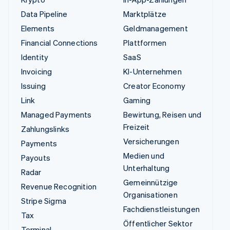
Data Pipeline
Marktplätze
Elements
Geldmanagement
Financial Connections
Plattformen
Identity
SaaS
Invoicing
KI-Unternehmen
Issuing
Creator Economy
Link
Gaming
Managed Payments
Bewirtung, Reisen und
Freizeit
Zahlungslinks
Versicherungen
Payments
Medien und
Payouts
Unterhaltung
Radar
Gemeinnützige
Revenue Recognition
Organisationen
Stripe Sigma
Fachdienstleistungen
Tax
Öffentlicher Sektor
Terminal