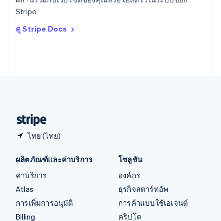
ออสเตรีย
Stripe
Deutsch
English
อิตาลี
ดู Stripe Docs
Italiano
English
อินเดีย
English
เอสโตเนีย
English
ไอร์แลนด์
English
ฮังการี
English
ไทย (ไทย)
ผลิตภัณฑ์และค่าบริการ
โซลูชัน
ค่าบริการ
องค์กร
Atlas
ธุรกิจสตาร์ทอัพ
การเพิ่มการอนุมัติ
การค้าแบบใช้เอเจนต์
Billing
คริปโต