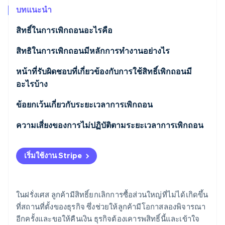
พาร์ทเนอร์
การก่อตั้งบริษัทสตาร์ทอัพ
บทแนะนำ
Stripe App Marketplace
Climate
สิทธิ์ในการเพิกถอนอะไรคือ
การขจัดคาร์บอน
ลูกค้ามีสิทธิ์อะไรบ้าง
สิทธิในการเพิกถอนมีหลักการทำงานอย่างไร
สิทธินี้มีผลบังคับใช้กับสัญญาอะไรบ้าง
หน้าที่รับผิดชอบที่เกี่ยวข้องกับการใช้สิทธิ์เพิกถอนมี
อะไรบ้าง
Stripe Sessions 2026
ดูว่า Stripe กำลังสร้างโครงสร้างพื้นฐานระบบเศรษฐกิจสำหรับ
ความรับผิดชอบของลูกค้า
ข้อยกเว้นเกี่ยวกับระยะเวลาการเพิกถอน
AI อย่างไร
รับชมเลย
ลูกค้าจะได้รับเงินคืนอย่างไร
ความเสี่ยงของการไม่ปฏิบัติตามระยะเวลาการเพิกถอน
การคืนเงินครบกำหนดเมื่อใด
เริ่มใช้งาน Stripe
ในฝรั่งเศส ลูกค้ามีสิทธิ์ยกเลิกการซื้อส่วนใหญ่ที่ไม่ได้เกิดขึ้น
ที่สถานที่ตั้งของธุรกิจ ซึ่งช่วยให้ลูกค้ามีโอกาสลองพิจารณา
อีกครั้งและขอให้คืนเงิน ธุรกิจต้องเคารพสิทธิ์นี้และเข้าใจ