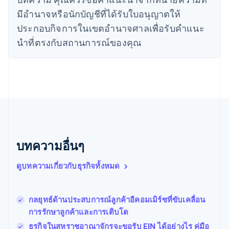
เดนมาร์ก
มีอํานาจหรือนักบัญชีที่ได้รับใบอนุญาตให้
English
ไทย
ประกอบกิจการในเขตอํานาจศาลเพื่อรับคําแนะ
ไทย
English
นําที่ตรงกับสถานการณ์ของคุณ
นอร์เวย์
English
นิวซีแลนด์
English
เนเธอร์แลนด์
Nederlands
English
บราซิล
Português
English
บัลแกเรีย
English
บทความอื่นๆ
เบลเยียม
Nederlands
Français
Deutsch
English
ดูบทความเกี่ยวกับธุรกิจทั้งหมด
โปรตุเกส
Português
English
โปแลนด์
กลยุทธ์ด้านประสบการณ์ลูกค้าอีคอมเมิร์ซที่ขับเคลื่อน
English
การรักษาลูกค้าและการเติบโต
ฝรั่งเศส
Français
English
ธุรกิจในสหราชอาณาจักรจะขอรับ EIN ได้อย่างไร คู่มือ