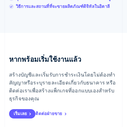
ฟินแลนด์
วิธีการและสถานที่ที่จะขายผลิตภัณฑ์ดิจิทัลในอิตาลี
English
Svenska
มอลตา
English
มาเลเซีย
English
简体中文
เม็กซิโก
Español
English
ยิบรอลตาร์
English
หากพร้อมเริ่มใช้งานแล้ว
เยอรมนี
Deutsch
English
โรมาเนีย
สร้างบัญชีและเริ่มรับการชำระเงินโดยไม่ต้องทำ
English
สัญญาหรือระบุรายละเอียดเกี่ยวกับธนาคาร หรือ
ลักเซมเบิร์ก
ติดต่อเราเพื่อสร้างแพ็กเกจที่ออกแบบเองสำหรับ
Français
Deutsch
English
ลัตเวีย
ธุรกิจของคุณ
English
ลิกเตนสไตน์
Deutsch
English
เริ่มเลย
ติดต่อฝ่ายขาย
ลิทัวเนีย
English