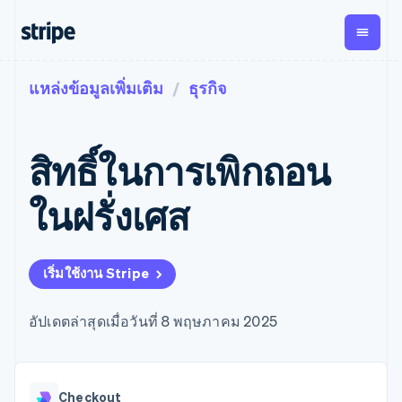
แหล่งข้อมูลเพิ่มเติม
ธุรกิจ
ตามขั้น
เอกสารประกอบ
เรียนรู้
การชำระเงิน
รายรับ
การ
แพลตฟอ
จัดการ
และ
องค์กร
Stripe Docs
บล็อก
เงิน
มาร์เก็ต
Payments
Billing
ธุรกิจสตาร์ทอัพ
ข้อมูลอ้างอิงเกี่ยวกับ API
เรื่องราวจากลูกค้า
สิทธิ์ในการเพิกถอน
การชำระเงิน
รายรับตาม
เพลส
ไลบรารีและ SDK
คู่มือ
ออนไลน์
แบบแผนล่วง
Stripe Apps
Global
Payment links
หน้า
Metronome
Payouts
Conne
ในฝรั่งเศส
การชำร
ตามกรณีใช้งาน
การชำระเงิน
การเรียกเก็บ
เบิกจ่าย
เงินสำห
การสนับสนุน
แบบไม่ต้อง
เงินตามการ
ให้กับ
แพลตฟอ
คู่มือ
การค้าแบบใช้เอเจนต์
เขียนโค้ด
Checkout
ใช้งาน
การชำระเงิน
บุคคลที่
อีคอมเมิร์ซ
รับการสนับสนุน
UI การชำระ
เริ่มใช้งาน Stripe
ตามรอบบิล
สาม
บริการทางการเงินที่ผสาน
รับการชำระเงินออนไลน์
แพ็กเกจการสนับสนุนที่ได้
การจัดการ
เงินสำเร็จรูป
รวมในตัว
ติดตั้งใช้งานการชำระเงิน
รับการจัดการ
การชำระเงิน
Elements
การทำงานอัตโนมัติด้าน
สำเร็จรูป
บริการเฉพาะทาง
อัปเดตล่าสุดเมื่อวันที่ 8 พฤษภาคม 2025
องค์ประกอบ UI
ตามรอบบิล
Invoicing
การเงิน
สร้างแพลตฟอร์มหรือ
ครั้งเดียวหรือ
ที่ยืดหยุ่น
ธุรกิจทั่วโลก
มาร์เก็ตเพลส
ตามแบบแผน
วิธีการชำระ
การชำระเงินในแอป
จัดการการชำระเงินตาม
เงิน
ล่วงหน้า
Tax
มาร์เก็ตเพลส
รอบบิล
เข้าถึงได้
คิดภาษีการ
บริษัท
Checkout
การจัดการเงิน
เสนอการเรียกเก็บเงินตาม