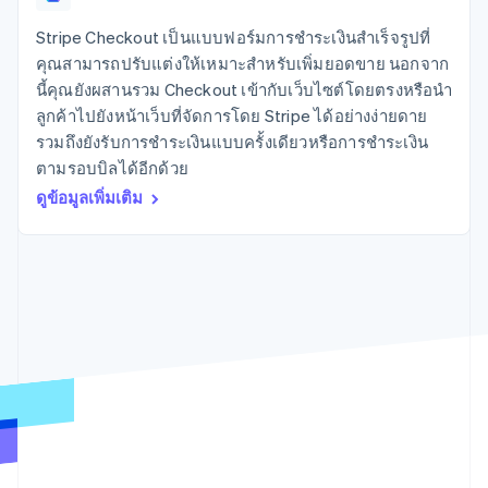
มากกว่า 125
ขายและ VAT
แพลตฟอร์ม
การใช้งาน
รายการ
Authorization
อัตโนมัติ
Revenue
แผนงานผลิตภัณฑ์
SaaS
ออกบัตรที่มีสเตเบิลคอยน์
Stripe Checkout เป็นแบบฟอร์มการชำระเงินสำเร็จรูปที่
Boost
Recognition
การประชุมประจำปีแบบ
รองรับอยู่
คุณสามารถปรับแต่งให้เหมาะสำหรับเพิ่มยอดขาย นอกจาก
ยกระดับการ
เซสชัน
จัดเตรียมและจัดการ
ระบบ
ยอมรับการ
นี้คุณยังผสานรวม Checkout เข้ากับเว็บไซต์โดยตรงหรือนำ
ตำแหน่งงาน
บริการด้วยเอเจนต์
อัตโนมัติ
ชำระเงิน
Link
ห้องข่าว
ลูกค้าไปยังหน้าเว็บที่จัดการโดย Stripe ได้อย่างง่ายดาย
ตามอุตสาหกรรม
การชำระเงินที่
สำหรับการ
Stripe
Stripe Press
รวมถึงยังรับการชำระเงินแบบครั้งเดียวหรือการชำระเงิน
Sigma
รวดเร็วขึ้น
ทำบัญชี
รายงานที่
ตามรอบบิลได้อีกด้วย
บริษัท AI
แหล่งข้อมูล
ออกแบบเอง
แวดวงครีเอเตอร์
ดูข้อมูลเพิ่มเติม
Data
เกม
การติดต่อ
Pipeline
การบริการ การเดินทาง
การเชื่อมต่อการทำงาน
การซิงค์
และสันทนาการ
แอป
ติดต่อฝ่ายขาย
ข้อมูล
ประกันภัย
ตัวอย่างโค้ด
สมัครเป็นพาร์ทเนอร์
สื่อและความบันเทิง
บล็อกของนักพัฒนา
องค์กรไม่แสวงผลกำไร
สถานะ API
บริการเฉพาะทาง
ภาครัฐ
เพิ่มเติม
ธุรกิจค้าปลีก
Product roadmap
ดูสิ่งที่กำลังจะมาถึง
Radar
ระบบนิเวศ
การป้องกันการฉ้อโกง
Atlas