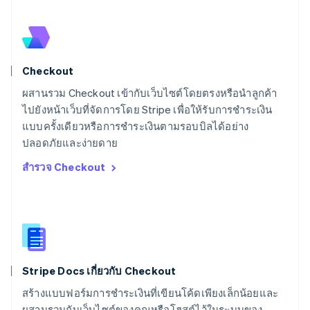
สเปน
Español
English
สโลวาเกีย
English
สโลวีเนีย
Checkout
English
Italiano
สวิตเซอร์แลนด์
ผสานรวม Checkout เข้ากับเว็บไซต์โดยตรงหรือนำลูกค้า
Deutsch
Français
Italiano
English
ไปยังหน้าเว็บที่จัดการโดย Stripe เพื่อให้รับการชำระเงิน
สวีเดน
แบบครั้งเดียวหรือการชำระเงินตามรอบบิลได้อย่าง
Svenska
English
ปลอดภัยและง่ายดาย
สหรัฐอเมริกา
English
Español
简体中文
สำรวจ Checkout
สหรัฐอาหรับเอมิเรตส์
English
สหราชอาณาจักร
English
สาธารณรัฐเช็ก
English
สิงคโปร์
Stripe Docs เกี่ยวกับ Checkout
English
简体中文
ออสเตรเลีย
สร้างแบบฟอร์มการชำระเงินที่เขียนโค้ดเพียงเล็กน้อยและ
English
ผสานรวมกับเว็บไซต์ของคุณหรือโฮสต์ไว้ในระบบของ