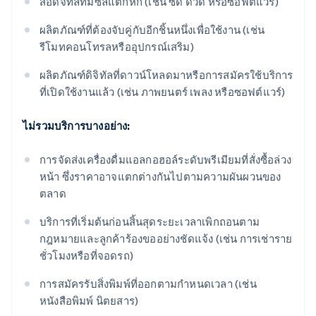
สื่อดิจิทัลที่มีซีลแตกหัก (เช่น ซีดี ดีวีดี หรือซอฟต์แวร์)
ผลิตภัณฑ์ที่ต้องจับคู่กับอีกชิ้นหนึ่งเพื่อใช้งาน (เช่น
รีโมทคอนโทรลหรืออุปกรณ์เสริม)
ผลิตภัณฑ์ดิจิทัลที่ดาวน์โหลดมาหรือการสมัครใช้บริการ
ที่เปิดใช้งานแล้ว (เช่น ภาพยนตร์ เพลง หรือซอฟต์แวร์)
ไม่รวมบริการบางอย่าง:
การจัดส่งเครื่องดื่มแอลกอฮอล์ระดับพรีเมียมที่สั่งซื้อล่วง
หน้า ซึ่งราคาอาจแตกต่างกันไปตามความผันผวนของ
ตลาด
บริการที่เริ่มต้นก่อนสิ้นสุดระยะเวลาเพิกถอนตาม
กฎหมายและลูกค้าร้องขออย่างชัดแจ้ง (เช่น การเช่าราย
ชั่วโมงหรือที่จอดรถ)
การสมัครรับสิ่งพิมพ์ที่ออกตามกำหนดเวลา (เช่น
หนังสือพิมพ์ นิตยสาร)