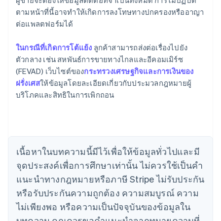
ผู้ขายจะต้องให้ข้อมูลติดต่อที่จําเป็นทั้งหมด การไม่ปฏิบัติ
ตามหน้าที่นี้อาจทําให้เกิดการลงโทษทางปกครองหรืออาญา
ต่อแพลตฟอร์มได้
ในกรณีที่เกิดการโต้แย้ง
ลูกค้าสามารถส่งต่อเรื่องไปยัง
ตัวกลาง เช่น สหพันธ์การขายทางไกลและอีคอมเมิร์ซ
(FEVAD) เว็บไซต์ของ
กระทรวงเศรษฐกิจและการเงินของ
ฝรั่งเศส
ให้ข้อมูลโดยละเอียดเกี่ยวกับประมวลกฎหมายผู้
กรีซ
บริโภคและสิทธิในการเพิกถอน
English
เขตบริหารพิเศษฮ่องกง ประเทศจีน
English
简体中文
แคนาดา
English
Français
โครเอเชีย
เนื้อหาในบทความนี้มีไว้เพื่อให้ข้อมูลทั่วไปและมี
English
Italiano
จุดประสงค์เพื่อการศึกษาเท่านั้น ไม่ควรใช้เป็นคํา
จีนแผ่นดินใหญ่
简体中文
English
แนะนําทางกฎหมายหรือภาษี Stripe ไม่รับประกัน
ไซปรัส
หรือรับประกันความถูกต้อง ความสมบูรณ์ ความ
English
ญี่ปุ่น
ไม่เพียงพอ หรือความเป็นปัจจุบันของข้อมูลใน
日本語
English
บทความ คุณควรขอคําแนะนําจากทนายความที่