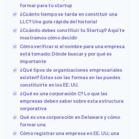
formar para tu startup
¿Cuánto tiempo se tarda en constituir una
LLC? Una guía rápida del historial
¿Cuándo debes constituir tu Startup? Aquí te
mostramos cómo decidir
Cómo verificar si el nombre para una empresa
está tomado: Dónde buscar y por qué es
importante
Alemania
¿Qué tipos de organizaciones empresariales
Deutsch
English
Australia
existen? Estas son las formas en las puedes
English
constituirte en los EE. UU.
Austria
¿Qué es una corporación C? Lo que las
Deutsch
English
empresas deben saber sobre esta estructura
Bélgica
corporativa
Nederlands
Français
Deutsch
English
Brasil
Qué es una corporación en Delaware y cómo
Português
English
formar una
Bulgaria
Cómo registrar una empresa en EE. UU.: una
English
Canadá