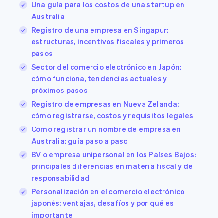
Una guía para los costos de una startup en
Minorista
Australia
Registro de una empresa en Singapur:
estructuras, incentivos fiscales y primeros
Ecosistema
Sesiones de Stripe 2026
pasos
Descubre cómo Stripe construye la infraestructura económ
Socios
Mirar ahora
Sector del comercio electrónico en Japón:
Stripe App
cómo funciona, tendencias actuales y
Marketplace
próximos pasos
Registro de empresas en Nueva Zelanda:
cómo registrarse, costos y requisitos legales
Cómo registrar un nombre de empresa en
Australia: guía paso a paso
BV o empresa unipersonal en los Países Bajos:
principales diferencias en materia fiscal y de
responsabilidad
Personalización en el comercio electrónico
japonés: ventajas, desafíos y por qué es
importante