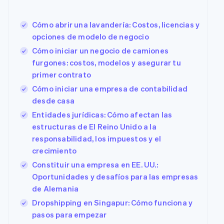
Authorization
Recognition
Empresa
Marketplaces
Gestionar
Boost
Automatización
Gestión del dinero
suscripciones
Optimizaciones
contable
Hoja de ruta del
Cómo abrir una lavandería: Costos, licencias y
Plataformas
Ofrecer cobro por
de aceptación
Stripe Sigma
producto
SaaS
consumo
opciones de modelo de negocio
Link
Informes
Conferencia anual
Emitir tarjetas
Proceso de
personalizados
Cómo iniciar un negocio de camiones
Sessions
respaldadas por
compra
Data Pipeline
Empleos
monedas estables
furgones: costos, modelos y asegurar tu
acelerado
Sincronización
Sala de prensa
Aprovisiona y
primer contrato
Por sector
de datos
Stripe Press
gestiona servicios
Cómo iniciar una empresa de contabilidad
con agentes
Empresas de IA
desde casa
Economía de los
creadores
Entidades jurídicas: Cómo afectan las
Contacto
Más
Juegos
estructuras de El Reino Unido a la
Product roadmap
Recursos
Hostelería, viajes y
Contacta con ventas
Ver lo que viene
responsabilidad, los impuestos y el
ocio
Conviértete en socio
Seguros
Integraciones de
crecimiento
Radar
Medios de
aplicaciones
Prevención de fraude
Constituir una empresa en EE. UU.:
comunicación y
Ejemplos de código
Oportunidades y desafíos para las empresas
entretenimiento
Blog de
Atlas
Organizaciones sin
desarrolladores
Constitución de una startup
de Alemania
fines de lucro
Estado de la API
Dropshipping en Singapur: Cómo funciona y
Climate
Servicios
Eliminación de dióxido de carbono
profesionales
pasos para empezar
Sector público