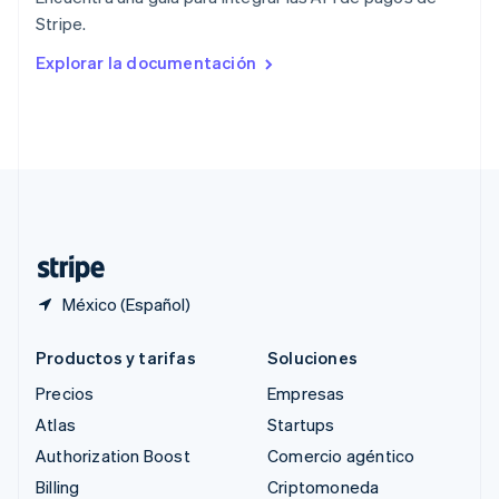
República Checa
Stripe.
English
Rumania
Explorar la documentación
English
Singapur
English
简体中文
Suecia
Svenska
English
Suiza
Deutsch
Français
Italiano
English
Tailandia
ไทย
English
México (Español)
Productos y tarifas
Soluciones
Precios
Empresas
Atlas
Startups
Authorization Boost
Comercio agéntico
Billing
Criptomoneda