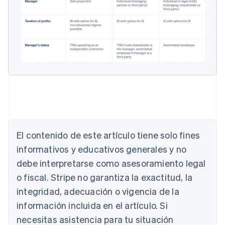
Alemania
Deutsch
English
Australia
English
Austria
El contenido de este artículo tiene solo fines
Deutsch
English
Bélgica
informativos y educativos generales y no
Nederlands
Français
Deutsch
English
debe interpretarse como asesoramiento legal
Brasil
o fiscal. Stripe no garantiza la exactitud, la
Português
English
Bulgaria
integridad, adecuación o vigencia de la
English
información incluida en el artículo. Si
Canadá
necesitas asistencia para tu situación
English
Français