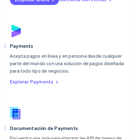
Luxemburgo
Français
Deutsch
English
Malasia
English
简体中文
Malta
English
México
Español
English
Payments
Noruega
Acepta pagos en línea y en persona desde cualquier
English
parte del mundo con una solución de pagos diseñada
Nueva Zelandia
English
para todo tipo de negocios.
Países Bajos
Explorar Payments
Nederlands
English
Polonia
English
Portugal
Português
English
RAE de Hong Kong, China
English
简体中文
Documentación de Payments
Reino Unido
English
Encuentra una guía para integrar las API de pagos de