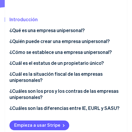
Introducción
Ecosistema
Sesiones de Stripe 2026
¿Qué es una empresa unipersonal?
Socios
Descubre cómo Stripe construye la infraestructura económi
Stripe App Marketplace
Mirar ahora
¿Quién puede crear una empresa unipersonal?
¿Cómo se establece una empresa unipersonal?
Documentos necesarios para el registro
¿Cuál es el estatus de un propietario único?
Gastos de inscripción
¿Cuál es la situación fiscal de las empresas
unipersonales?
Opción de régimen de microempresas
¿Cuáles son los pros y los contras de las empresas
unipersonales?
Opción de impuesto a los ingresos corporativos
¿Cuáles son las diferencias entre IE, EURL y SASU?
Empieza a usar Stripe