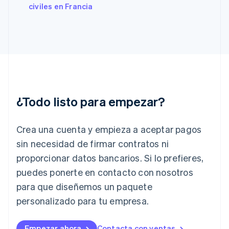
Francia
civiles en Francia
Français
English
Gibraltar
English
Grecia
English
Hungría
English
India
English
¿Todo listo para empezar?
Irlanda
English
Crea una cuenta y empieza a aceptar pagos
Italia
Italiano
English
sin necesidad de firmar contratos ni
Japón
proporcionar datos bancarios. Si lo prefieres,
日本語
English
Letonia
puedes ponerte en contacto con nosotros
English
para que diseñemos un paquete
Liechtenstein
personalizado para tu empresa.
Deutsch
English
Lituania
English
Empezar ahora
Contacta con ventas