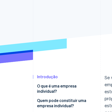
Authorization Boost
Otimizações de aceitação
Link
Checkout acelerado
Financial Connections
Dados de contas vinculadas
Introdução
Se 
emp
O que é uma empresa
individual?
est
pró
Quem pode constituir uma
est
empresa individual?