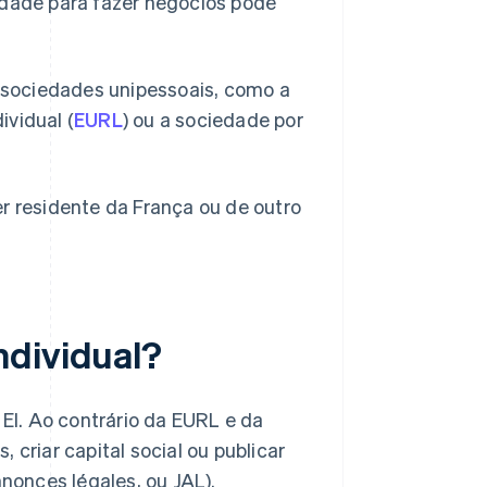
dade para fazer negócios pode
 sociedades unipessoais, como a
ividual (
EURL
) ou a sociedade por
er residente da França ou de outro
ndividual?
I. Ao contrário da EURL e da
 criar capital social ou publicar
nnonces légales, ou JAL).