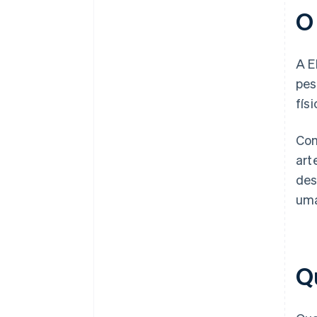
O
A E
pes
fís
Com
art
des
uma
Q