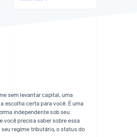
Stripe Sessions 2026
Veja como a Stripe está
construindo a
infraestrutura
econômica da IA.
Assista agora
me sem levantar capital, uma
r a escolha certa para você. É uma
e forma independente sob seu
e você precisa saber sobre essa
seu regime tributário, o status do