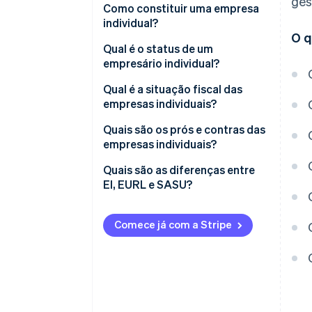
ges
Como constituir uma empresa
individual?
O q
Documentos necessários para o
Qual é o status de um
registro
empresário individual?
Custos de inscrição
Qual é a situação fiscal das
empresas individuais?
Opção de regime de
Quais são os prós e contras das
microempresas
empresas individuais?
Opção de imposto de renda
Quais são as diferenças entre
para pessoa jurídica
EI, EURL e SASU?
Comece já com a Stripe