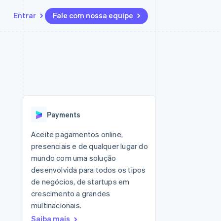
Entrar
Fale com nossa equipe
Recursos
Ecossistema
Contato
 marketplaces
Mais
Integrações de aplicativos
Parceiros
Fale com a equipe de vendas
Product roadmap
sões
Exemplos de códigos
Stripe App Marketplace
Seja um parceiro
Veja o que está chegando
ara plataformas
Blog de desenvolvedores
 platforms
zer
Status da API
Radar
ceiros
Prevenção de fraudes
Payments
Atlas
ativos
 e virtuais
Incorporação de startups
Aceite pagamentos online,
presenciais e de qualquer lugar do
Climate
Remoção de carbono
mundo com uma solução
desenvolvida para todos os tipos
Identity
Verificação de identidade
de negócios, de startups em
crescimento a grandes
multinacionais.
Saiba mais