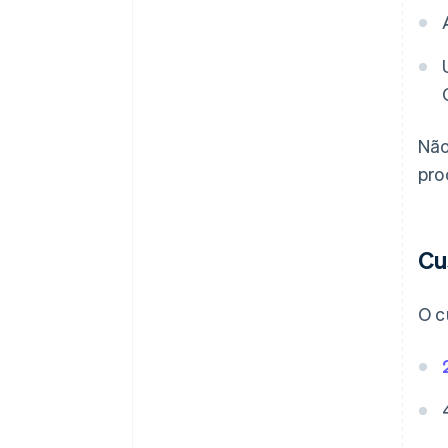
Não
pro
Cu
O c