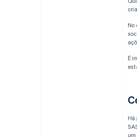
Qua
cri
No 
soc
açõ
É i
est
C
Há 
SAS
um 