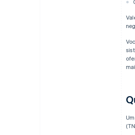
Val
neg
Voc
sis
ofe
mai
Q
Um 
(TN