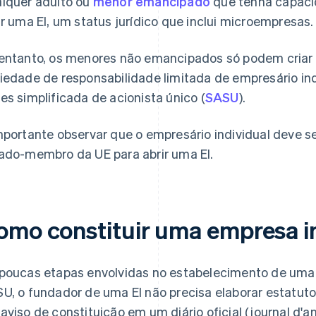
lquer adulto ou
menor emancipado
que tenha capaci
ar uma EI, um status jurídico que inclui microempresas.
entanto, os menores não emancipados só podem criar
iedade de responsabilidade limitada de empresário ind
es simplificada de acionista único (
SASU
).
mportante observar que o empresário individual deve s
ado-membro da UE para abrir uma EI.
omo constituir uma empresa i
poucas etapas envolvidas no estabelecimento de uma E
U, o fundador de uma EI não precisa elaborar estatutos,
aviso de constituição em um diário oficial (journal d'a