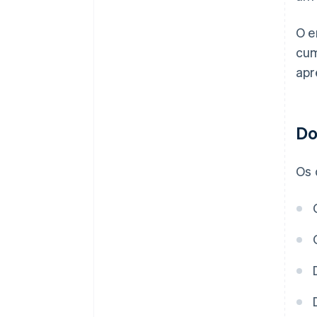
O e
cum
apr
Do
Os 