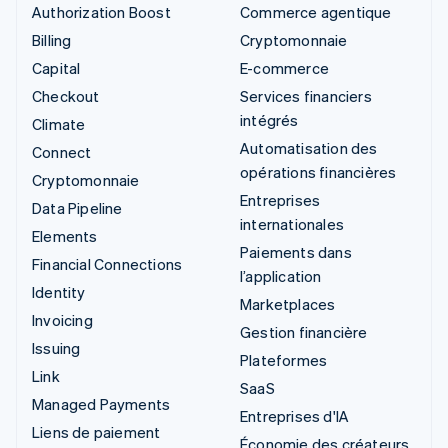
Authorization Boost
Commerce agentique
Billing
Cryptomonnaie
Capital
E-commerce
Checkout
Services financiers
intégrés
Climate
Automatisation des
Connect
opérations financières
Cryptomonnaie
Entreprises
Data Pipeline
internationales
Elements
Paiements dans
Financial Connections
l’application
Identity
Marketplaces
Invoicing
Gestion financière
Issuing
Plateformes
Link
SaaS
Managed Payments
Entreprises d'IA
Liens de paiement
Économie des créateurs