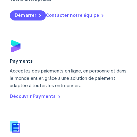
Malaisie
English
简体中文
Démarrer
Contacter notre équipe
Malte
English
Mexique
Español
English
Norvège
English
Nouvelle-Zélande
English
Payments
Pays-Bas
Acceptez des paiements en ligne, en personne et dans
Nederlands
English
le monde entier, grâce à une solution de paiement
Pologne
English
adaptée à toutes les entreprises.
Portugal
Découvrir Payments
Português
English
R.A.S. de Hong Kong, Chine
English
简体中文
République tchèque
English
Roumanie
English