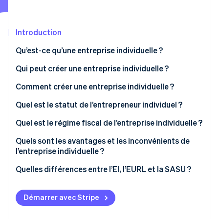
Découvrez les prochaines évolutions
Commerce en ligne
Radar
Prévention de la fraude
Introduction
Écosystème
Atlas
Qu’est-ce qu’une entreprise individuelle ?
Constitution de start-up
Partenaires
Qui peut créer une entreprise individuelle ?
Climate
Stripe App Marketplace
Élimination du carbone
Comment créer une entreprise individuelle ?
Identity
Vérification de l'identité
Documents à fournir lors de l’immatriculation
Quel est le statut de l’entrepreneur individuel ?
Coûts associés à l’immatriculation
Quel est le régime fiscal de l’entreprise individuelle ?
Option pour le régime de la micro-entreprise
Quels sont les avantages et les inconvénients de
l’entreprise individuelle ?
Option pour l’impôt sur les sociétés
Stripe Sessions 2026
Découvrez comment Stripe construit l’infrastructure écono
Quelles différences entre l’EI, l’EURL et la SASU ?
Regarder la vidéo
Démarrer avec Stripe