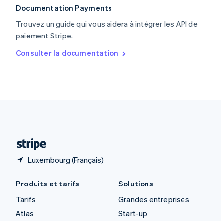
Documentation Payments
Royaume-Uni
English
Trouvez un guide qui vous aidera à intégrer les API de
Singapour
paiement Stripe.
English
简体中文
Slovaquie
Consulter la documentation
English
Slovénie
English
Italiano
Suède
Svenska
English
Suisse
Deutsch
Français
Italiano
English
Thaïlande
ไทย
English
Luxembourg (Français)
Produits et tarifs
Solutions
Tarifs
Grandes entreprises
Atlas
Start-up