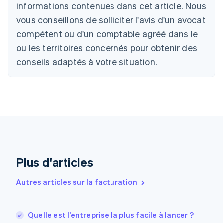
informations contenues dans cet article. Nous
Canada
vous conseillons de solliciter l'avis d'un avocat
English
Français
Chine continentale
compétent ou d'un comptable agréé dans le
简体中文
English
ou les territoires concernés pour obtenir des
Chypre
English
conseils adaptés à votre situation.
Croatie
English
Italiano
Danemark
English
Émirats arabes unis
English
Espagne
Español
English
Estonie
Plus d'articles
English
États-Unis
Autres articles sur la facturation
English
Español
简体中文
Finlande
English
Svenska
France
Quelle est l’entreprise la plus facile à lancer ?
Français
English