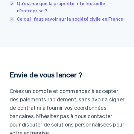
Qu’est-ce que la propriété intellectuelle
Gibraltar
d’entreprise ?
English
Grèce
Ce qu’il faut savoir sur la société civile en France
English
Hongrie
English
Inde
English
Irlande
English
Italie
Italiano
English
Envie de vous lancer ?
Japon
日本語
English
Créez un compte et commencez à accepter
Lettonie
English
des paiements rapidement, sans avoir à signer
Liechtenstein
de contrat ni à fournir vos coordonnées
Deutsch
English
Lituanie
bancaires. N'hésitez pas à nous contacter
English
pour discuter de solutions personnalisées pour
Luxembourg
votre entreprise.
Français
Deutsch
English