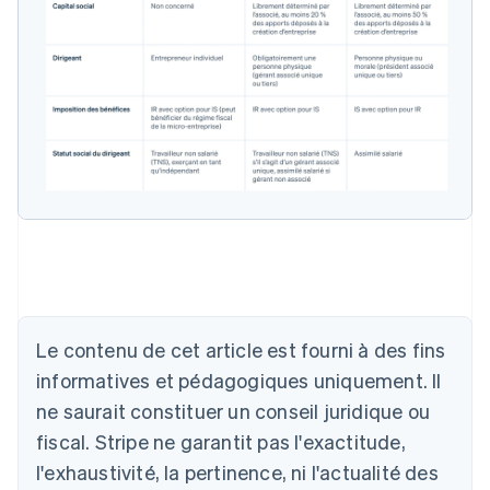
Allemagne
Deutsch
English
Australie
English
Autriche
Le contenu de cet article est fourni à des fins
Deutsch
English
Belgique
informatives et pédagogiques uniquement. Il
Nederlands
Français
Deutsch
English
ne saurait constituer un conseil juridique ou
Brésil
fiscal. Stripe ne garantit pas l'exactitude,
Português
English
Bulgarie
l'exhaustivité, la pertinence, ni l'actualité des
English