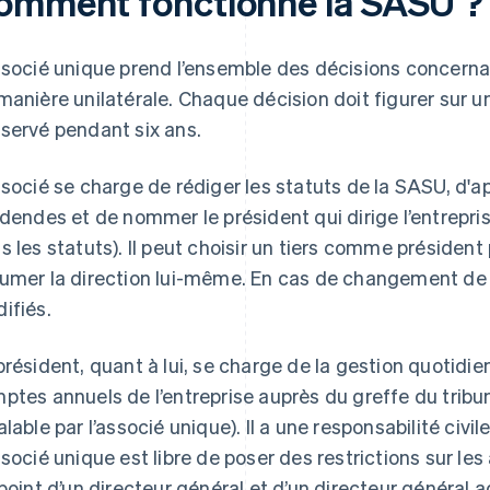
omment fonctionne la SASU ?
ssocié unique prend l’ensemble des décisions concern
manière unilatérale. Chaque décision doit figurer sur un
servé pendant six ans.
ssocié se charge de rédiger les statuts de la SASU, d'ap
idendes et de nommer le président qui dirige l’entrepris
s les statuts). Il peut choisir un tiers comme présiden
umer la direction lui-même. En cas de changement de p
ifiés.
président, quant à lui, se charge de la gestion quotid
ptes annuels de l’entreprise auprès du greffe du tri
alable par l’associé unique). Il a une responsabilité civi
ssocié unique est libre de poser des restrictions sur les
ppoint d’un directeur général et d’un directeur général a