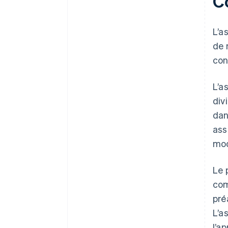
C
L’a
de 
con
L’a
div
dan
ass
mod
Le 
com
pré
L’a
l’a