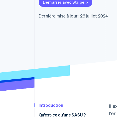
Authorization Boost
Démarrer avec Stripe
Acceptation optimisée
Link
Paiements accélérés
Dernière mise à jour : 26 juillet 2024
Financial Connections
Comptes financiers associés
Introduction
Il 
l'en
Qu’est-ce qu’une SASU ?