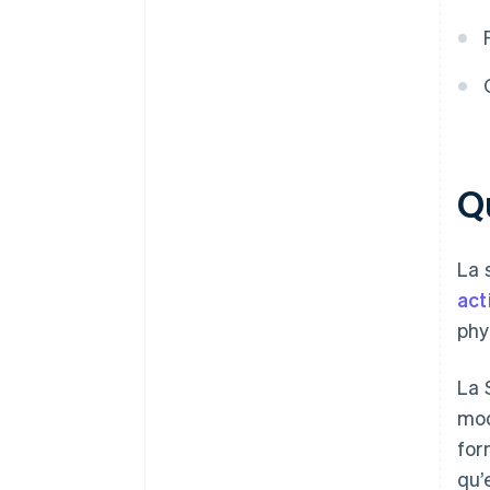
Q
La 
act
phy
La 
mod
for
qu’