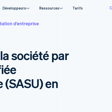
C
Développeurs
Ressources
Tarifs
éation d'entreprise
d'usage
de support
Guides
Par secteur
Entreprise
Gestion financière
Plateformes e
e agentique
de l’aide
Accepter les paiements en ligne
Entreprises d'IA
Roadmap produit
Global Payouts
Connect
onnaies
’assistance gérées
Mettre en place un système de paiement prédéfini
Économie des créateurs
Sessions : conférence annu
Virements à des tiers
Paiements pou
erce
 aux entreprises
Création de plateforme ou de marketplace
Jeux
Carrières
Capital
plateformes
 la société par
 financiers intégrés
Gérer des abonnements
Hôtellerie, voyages et loisi
Communiqués de presse
e
Financement d’entreprise
Treasury for
isation des finances
Proposer une facturation à l'usage
Assurance
Stripe Press
Crypto
Services finan
ses internationales
Émettre des cartes bancaires adossées à des
Médias et divertissements
ments
Wallet, émission de stablecoins
Issuing
s dans l’application
stablecoins
Organisations à but non luc
fiée
et infrastructure de cartes
Cartes physiqu
laces
Fournir et gérer des services avec des agents
Services aux entreprises
nt
Rampe d'accès à la
financière
Secteur public
cryptomonnaie
rmes
Commerce en ligne
e (SASU) en
taxes
Achats de cryptomonnaie
on
intégrables
tisée
sés
s données