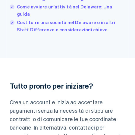
Germania
Come avviare un'attività nel Delaware: Una
Deutsch
English
Giappone
guida
日本語
English
Costituire una società nel Delaware o in altri
Gibilterra
Stati: Differenze e considerazioni chiave
English
Grecia
English
India
English
Irlanda
English
Italia
Italiano
English
Tutto pronto per iniziare?
Lettonia
English
Liechtenstein
Crea un account e inizia ad accettare
Deutsch
English
Lituania
pagamenti senza la necessità di stipulare
English
contratti o di comunicare le tue coordinate
Lussemburgo
bancarie. In alternativa, contattaci per
Français
Deutsch
English