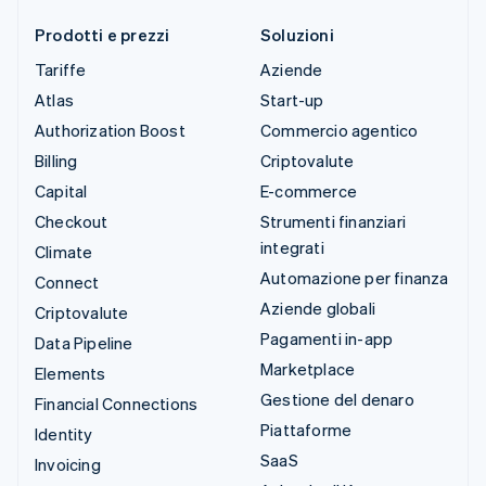
Prodotti e prezzi
Soluzioni
Tariffe
Aziende
Atlas
Start-up
Authorization Boost
Commercio agentico
Billing
Criptovalute
Capital
E-commerce
Checkout
Strumenti finanziari
integrati
Climate
Automazione per finanza
Connect
Aziende globali
Criptovalute
Pagamenti in-app
Data Pipeline
Marketplace
Elements
Gestione del denaro
Financial Connections
Piattaforme
Identity
SaaS
Invoicing