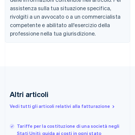
Brasile
assistenza sulla tua situazione specifica,
Português
English
Bulgaria
rivolgiti a un avvocato o a un commercialista
English
competente e abilitato all'esercizio della
Canada
English
Français
professione nella tua giurisdizione.
Cina continentale
简体中文
English
Cipro
English
Croazia
English
Italiano
Danimarca
English
Emirati Arabi Uniti
English
Altri articoli
Estonia
English
Vedi tutti gli articoli relativi alla fatturazione
Finlandia
English
Svenska
Francia
Tariffe per la costituzione di una società negli
Français
English
Stati Uniti: guida ai costi in ogni stato