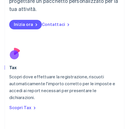
progettare un pacchetto personalizzato per la
Malaysia
English
简体中文
tua attività.
Malta
English
Messico
Inizia ora
Contattaci
Español
English
Norvegia
English
Nuova Zelanda
English
Paesi Bassi
Nederlands
English
Tax
Polonia
English
Scopri dove effettuare la registrazione, riscuoti
Portogallo
automaticamente l'importo corretto per le imposte e
Português
English
accedi ai report necessari per presentare le
RAS di Hong Kong, Cina
dichiarazioni.
English
简体中文
Regno Unito
Scopri Tax
English
Repubblica Ceca
English