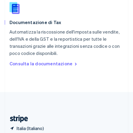
Romania
English
Singapore
English
简体中文
Documentazione di Tax
Slovacchia
English
Automatizza la riscossione dell'imposta sulle vendite,
Slovenia
dell'IVA e della GST e la reportistica per tutte le
English
Italiano
transazioni grazie alle integrazioni senza codice o con
Spagna
poco codice disponibili.
Español
English
Stati Uniti
Consulta la documentazione
English
Español
简体中文
Svezia
Svenska
English
Svizzera
Deutsch
Français
Italiano
English
Thailandia
ไทย
English
Ungheria
English
Italia (Italiano)