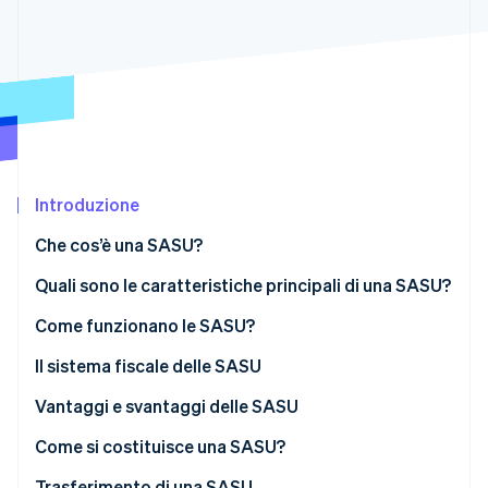
Radar
Prevenzione delle frodi
Ecosistema
Atlas
Costituzione di start-up
Partner
Stripe App Marketplace
Climate
Rimozione del carbonio
Identity
Introduzione
Verifica online dell'identità
Che cos’è una SASU?
Quali sono le caratteristiche principali di una SASU?
Capitale sociale
Come funzionano le SASU?
Stripe Sessions 2026
Scopri come Stripe sta costruendo l'infrastruttura economi
Il sistema fiscale delle SASU
Guarda ora
Status fiscale dell’azionista unico
Vantaggi e svantaggi delle SASU
Status fiscale del presidente
Vantaggi
Come si costituisce una SASU?
Svantaggi
Costi associati
Trasferimento di una SASU