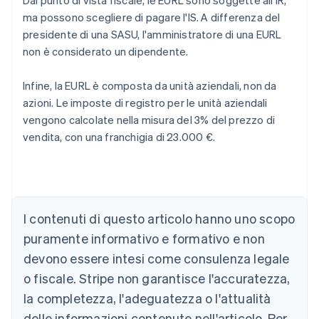
Dal punto di vista fiscale, le EURL sono soggette all'IR,
ma possono scegliere di pagare l'IS. A differenza del
presidente di una SASU, l'amministratore di una EURL
non è considerato un dipendente.
Infine, la EURL è composta da unità aziendali, non da
azioni. Le imposte di registro per le unità aziendali
vengono calcolate nella misura del 3% del prezzo di
vendita, con una franchigia di 23.000 €.
I contenuti di questo articolo hanno uno scopo
Australia
puramente informativo e formativo e non
English
devono essere intesi come consulenza legale
Austria
o fiscale. Stripe non garantisce l'accuratezza,
Deutsch
English
Belgio
la completezza, l'adeguatezza o l'attualità
Nederlands
Français
Deutsch
English
delle informazioni contenute nell'articolo. Per