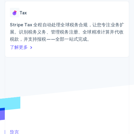
接入 125+ 种支
Stripe Sigma
产品路线图
SaaS
付方式
自定义报告
Sessions 年度大会
Terminal
Data Pipeline
Tax
招聘
线下支付
数据同步
资讯中心
Authorization
资源
Stripe Tax 全程自动处理全球税务合规，让您专注业务扩
Stripe Press
Boost
按行业
展。识别税务义务、管理税务注册、全球精准计算并代收
支付成功率优
应用集成
税款，并支持报税——全部一站式完成。
化
AI 企业
代码示例
Link
创作者经济
开发者博客
了解更多
联系
加速结账
游戏
API 状态
酒店、旅游与休闲
联系销售
保险
成为合作伙伴
媒体与娱乐
非营利组织
更多
专业服务
Product roadmap
公共部门
了解未来规划
零售
Radar
欺诈防范
Atlas
生态系统
初创企业注册
合作伙伴
Climate
Stripe App Marketplace
碳移除
导言