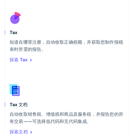
Deutsch
Français
Italiano
English
塞浦路斯
English
斯洛伐克
English
斯洛文尼亚
Tax
English
Italiano
知道在哪里注册，自动收取正确税额，并获取您制作报税
泰国
ไทย
English
表时所需的报告。
希腊
探索 Tax
English
西班牙
Español
English
新加坡
English
简体中文
新西兰
English
Tax 文档
匈牙利
English
自动收取销售税、增值税和商品及服务税，并报告您的所
意大利
有交易——可选择低代码和无代码集成。
Italiano
English
印度
探索文档