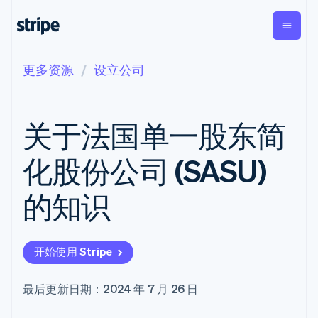
更多资源
设立公司
按企业阶段
文档
学习
支付
营收
资金管
平台
理
易市
大型企业
Stripe 文档
博客
Payments
Billing
初创企业
API 参考文档
客户案例
关于法国单一股东简
在线支付
经常性收入
Global
Conn
库与 SDK
指南
Managed
Metronome
Payouts
Stripe Apps
Payments
按用量计费
平台
化股份公司 (SASU)
备案商家解决
Subscriptions
向第三
按应用场景
方案
方打款
支持
订阅管理
Payment links
Crypto
的知识
指南
智能体商务
Invoicing
钱包、
加密货币
获取支持
无代码支付
一次性或定期
稳定币
电子商务
接受线上付款
托管支持方案
Checkout
账单
发行和
嵌入式金融
实施预置结账流程
专业服务
预构建支付界
Tax
发卡基
开始使用 Stripe
财务自动化
构建平台或交易市场
面
销售税和增值
础设施
全球化企业
管理订阅
Elements
税自动化
应用内支付
提供按用量计费
灵活的 UI 组件
Revenue
最后更新日期：2024 年 7 月 26 日
交易市场
发行稳定币支持的支付卡
Payment
Recognition
公司
资金管理
通过智能体配置和管理服
methods
会计自动化
平台
务