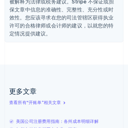
被解释为法律或税务建议。Stripe 不保证或担
English
丹麦
保文章中信息的准确性、完整性、充分性或时
English
效性。您应该寻求在您的司法管辖区获得执业
德国
Deutsch
English
许可的合格律师或会计师的建议，以就您的特
法国
定情况提供建议。
Français
English
芬兰
English
Svenska
荷兰
Nederlands
English
加拿大
English
Français
捷克
English
克罗地亚
更多文章
English
Italiano
拉脱维亚
查看所有“开账单”相关文章
English
立陶宛
English
美国公司注册费用指南：各州成本明细详解
列支敦士登