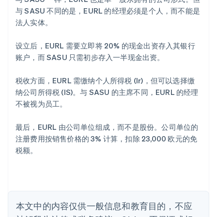
与 SASU 不同的是，EURL 的经理必须是个人，而不能是
法人实体。
设立后，EURL 需要立即将 20% 的现金出资存入其银行
阿联酋
账户，而 SASU 只需初步存入一半现金出资。
English
爱尔兰
税收方面，EURL 需缴纳个人所得税 (Ir)，但可以选择缴
English
爱沙尼亚
纳公司所得税 (IS)。与 SASU 的主席不同，EURL 的经理
English
不被视为员工。
奥地利
Deutsch
English
最后，EURL 由公司单位组成，而不是股份。公司单位的
澳大利亚
注册费用按销售价格的 3% 计算，扣除 23,000 欧元的免
English
巴西
税额。
Português
English
保加利亚
English
比利时
Nederlands
Français
Deutsch
English
本文中的内容仅供一般信息和教育目的，不应
波兰