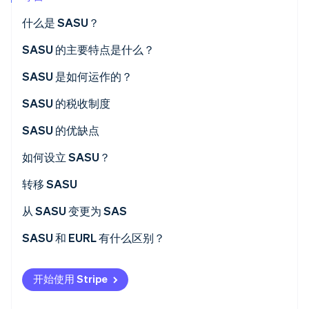
什么是 SASU？
SASU 的主要特点是什么？
Stripe Sessions 2026
股本
SASU 是如何运作的？
了解 Stripe 如何为 AI 构建经济基础设施。
立即观看
SASU 的税收制度
唯一股东的税收地位
SASU 的优缺点
主席的税收地位
优点
如何设立 SASU？
缺点
相关费用
转移 SASU
从 SASU 变更为 SAS
SASU 和 EURL 有什么区别？
开始使用 Stripe