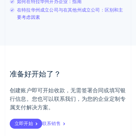
Deutsch
English
如何在特拉华州开办企业：指南
卢森堡
在特拉华州成立公司与在其他州成立公司：区别和主
Français
Deutsch
English
要考虑因素
罗马尼亚
English
马尔他
English
马来西亚
English
简体中文
美国
English
Español
简体中文
墨西哥
准备好开始了？
Español
English
挪威
English
创建账户即可开始收款，无需签署合同或填写银
葡萄牙
行信息。您也可以联系我们，为您的企业定制专
Português
English
日本
属支付解决方案。
日本語
English
瑞典
立即开始
联系销售
Svenska
English
瑞士