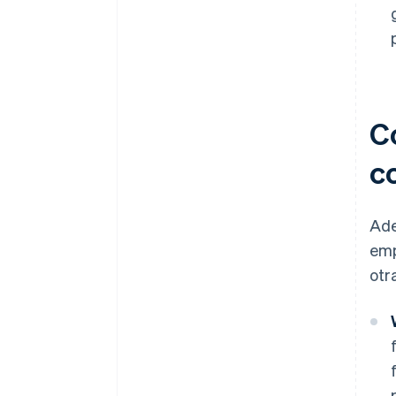
C
c
Ade
emp
otr