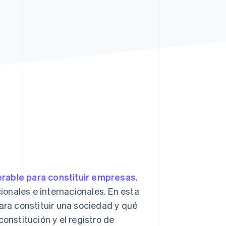
Sesiones de Stripe
2026
Descubre cómo Stripe
construye la
infraestructura
económica para la IA.
Mirar ahora
orable para constituir empresas
.
onales e internacionales. En esta
para constituir una sociedad y qué
onstitución y el registro de