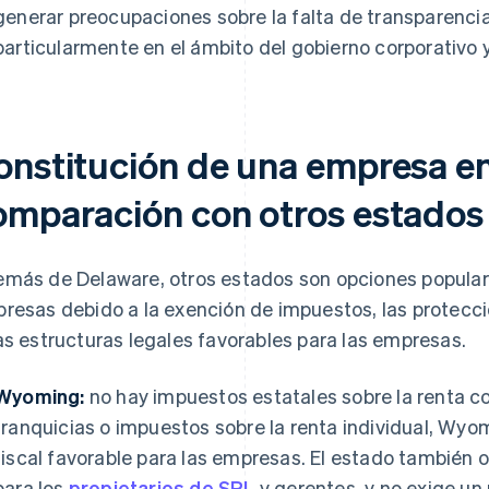
generar preocupaciones sobre la falta de transparencia
particularmente en el ámbito del gobierno corporativo y 
onstitución de una empresa e
omparación con otros estados
más de Delaware, otros estados son opciones populare
resas debido a la exención de impuestos, las protecci
as estructuras legales favorables para las empresas.
Wyoming:
no hay impuestos estatales sobre la renta c
franquicias o impuestos sobre la renta individual, Wy
fiscal favorable para las empresas. El estado también 
para los
propietarios de SRL
y gerentes, y no exige un 