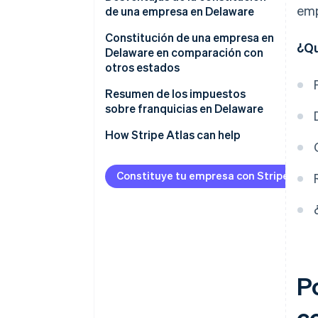
emp
de una empresa en Delaware
Constitución de una empresa en
¿Qu
Delaware en comparación con
otros estados
Resumen de los impuestos
sobre franquicias en Delaware
How Stripe Atlas can help
Applying to Atlas
Constituye tu empresa con Stripe Atla
Accepting payments and
banking before your EIN arrives
Cashless founder stock
purchase
Automatic 83(b) tax election
P
filing
co
World-class company legal