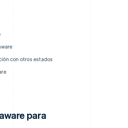
e
aware
ión con otros estados
are
laware para