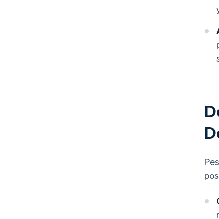
D
D
Pes
pos