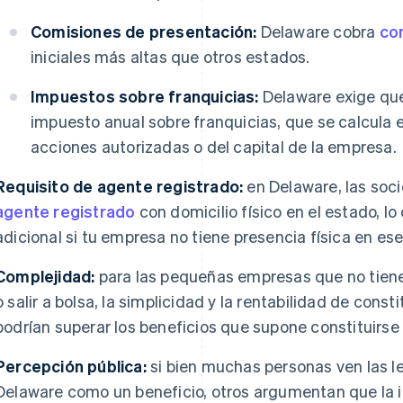
Comisiones de presentación:
Delaware cobra
co
iniciales más altas que otros estados.
Impuestos sobre franquicias:
Delaware exige qu
impuesto anual sobre franquicias, que se calcula 
acciones autorizadas o del capital de la empresa.
Requisito de agente registrado:
en Delaware, las soc
agente registrado
con domicilio físico en el estado, l
adicional si tu empresa no tiene presencia física en es
Complejidad:
para las pequeñas empresas que no tienen
o salir a bolsa, la simplicidad y la rentabilidad de cons
podrían superar los beneficios que supone constituirse
Percepción pública:
si bien muchas personas ven las l
Delaware como un beneficio, otros argumentan que la 