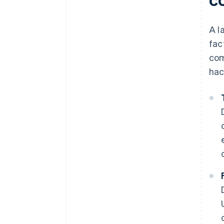
documents
A free year of Stripe Payments,
A l
plus $50K in partner credits and
fac
discounts
com
hac