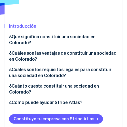
Ecosistema
Introducción
Sesiones de Stripe 2026
Socios
Descubre cómo Stripe construye la infraestructura económi
Stripe App Marketplace
¿Qué significa constituir una sociedad en
Mirar ahora
Colorado?
¿Cuáles son las ventajas de constituir una sociedad
en Colorado?
¿Cuáles son los requisitos legales para constituir
una sociedad en Colorado?
1. Elige la estructura de tu empresa
¿Cuánto cuesta constituir una sociedad en
Colorado?
2. Elige un nombre que cumpla con la normativa
¿Cómo puede ayudar Stripe Atlas?
3. Designa a un agente registrado
Solicitud de ingreso a Atlas
4. Presentación de documentos de constitución
Constituye tu empresa con Stripe Atlas
Aceptación de pagos y operaciones bancarias antes