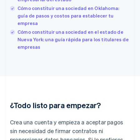
Español
English
Estados Unidos
Cómo constituir una sociedad en Oklahoma:
English
Español
简体中文
guía de pasos y costos para establecer tu
Estonia
empresa
English
Cómo constituir una sociedad en el estado de
Finlandia
English
Svenska
Nueva York: una guía rápida para los titulares de
Francia
empresas
Français
English
Gibraltar
English
Grecia
English
Hungría
English
India
English
¿Todo listo para empezar?
Irlanda
English
Crea una cuenta y empieza a aceptar pagos
Italia
Italiano
English
sin necesidad de firmar contratos ni
Japón
proporcionar datos bancarios. Si lo prefieres,