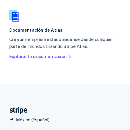
English
Portugal
Português
English
RAE de Hong Kong, China
English
简体中文
Documentación de Atlas
Reino Unido
English
Crea una empresa estadounidense desde cualquier
República Checa
parte del mundo utilizando Stripe Atlas.
English
Rumania
Explorar la documentación
English
Singapur
English
简体中文
Suecia
Svenska
English
Suiza
Deutsch
Français
Italiano
English
Tailandia
ไทย
English
México (Español)