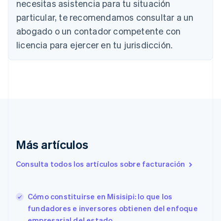
necesitas asistencia para tu situación
Nederlands
Français
Deutsch
English
Brasil
particular, te recomendamos consultar a un
Português
English
abogado o un contador competente con
Bulgaria
English
licencia para ejercer en tu jurisdicción.
Canadá
English
Français
China continental
简体中文
English
Chipre
English
Croacia
English
Italiano
Dinamarca
English
Más artículos
Emiratos Árabes Unidos
English
Consulta todos los artículos sobre facturación
Eslovaquia
English
Eslovenia
Cómo constituirse en Misisipi: lo que los
English
Italiano
fundadores e inversores obtienen del enfoque
España
empresarial del estado