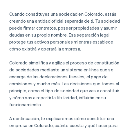
5. Garantizar el cumplimiento de la normativa
de que llegue tu EIN
Compra de acciones para fundadores sin
Cuando constituyes una sociedad en Colorado, estás
desembolso en efectivo
creando una entidad oficial separada de ti. Tu sociedad
puede firmar contratos, poseer propiedades y asumir
Declaración automática de la elección de
deudas en su propio nombre. Esa separación legal
impuestos 83(b)
protege tus activos personales mientras establece
Documentos legales de empresas de primer nivel
cómo existirá y operará la empresa.
Un año gratis de Stripe Payments, más $50,000 en
Colorado simplifica y agiliza el proceso de constitución
créditos y descuentos para socios
de sociedades mediante un sistema en línea que se
encarga de las declaraciones fiscales, el pago de
comisiones y mucho más. Las decisiones que tomes al
principio, como el tipo de sociedad que vas a constituir
y cómo vas a repartir la titularidad, influirán en su
funcionamiento .
A continuación, te explicaremos cómo constituir una
empresa en Colorado, cuánto cuesta y qué hacer para