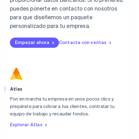
日本語
English
Letonia
puedes ponerte en contacto con nosotros
English
para que diseñemos un paquete
Liechtenstein
personalizado para tu empresa.
Deutsch
English
Lituania
English
Empezar ahora
Contacta con ventas
Luxemburgo
Français
Deutsch
English
Malasia
English
简体中文
Malta
English
México
Español
English
Atlas
Noruega
Pon en marcha tu empresa en unos pocos clics y
English
prepárate para cobrar a tus clientes, contratar tu
Nueva Zelandia
English
equipo de trabajo y recaudar fondos.
Países Bajos
Explorar Atlas
Nederlands
English
Polonia