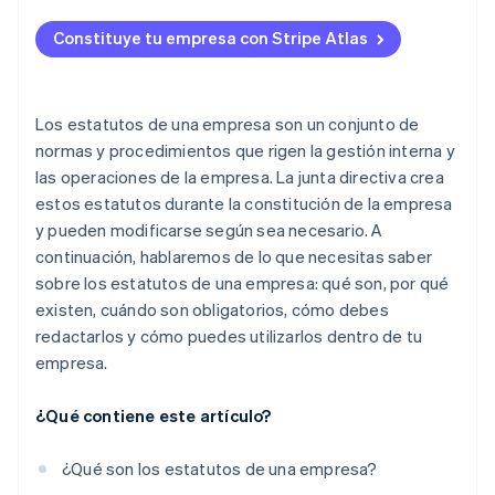
Solicitud de ingreso a Atlas
Constituye tu empresa con Stripe Atlas
Acepta pagos y operaciones bancarias antes de que
llegue tu EIN
Compra de acciones del fundador sin efectivo
Los estatutos de una empresa son un conjunto de
normas y procedimientos que rigen la gestión interna y
Declaración automática de la elección de
las operaciones de la empresa. La junta directiva crea
impuestos 83(b)
estos estatutos durante la constitución de la empresa
Documentos legales de empresas de primer nivel
y pueden modificarse según sea necesario. A
continuación, hablaremos de lo que necesitas saber
Un año gratis de Stripe Payments, más $50,000 en
sobre los estatutos de una empresa: qué son, por qué
créditos y descuentos para socios
existen, cuándo son obligatorios, cómo debes
redactarlos y cómo puedes utilizarlos dentro de tu
empresa.
¿Qué contiene este artículo?
¿Qué son los estatutos de una empresa?