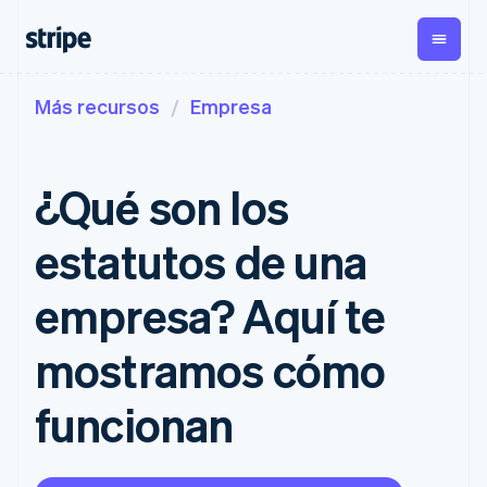
Más recursos
Empresa
Por etapa
Documentación
Aprender
Pagos
Ingresos
Gestión del
dinero
Empresas
Documentación de
Blog
Payments
Billing
Startups
Stripe
Historias de clientes
¿Qué son los
Pagos
Ingresos
Global
Referencia de API
Guías
electrónicos
recurrentes
Payouts
Librerías y SDK
Payment links
Metronome
Transferencias
Stripe Apps
estatutos de una
Pagos sin
Cobro por
a terceros
Por caso de uso
necesidad de
consumo
Crypto
Soporte
programación
Checkout
Suscripciones
Cartera,
empresa? Aquí te
Comercio agéntico
IU de pago
Gestión de
emisión de
Guías
Criptomoneda
Obtener soporte
prediseñadas
suscripciones
stablecoins e
E-commerce
Planes de soporte
mostramos cómo
Elements
Invoicing
infraestructura
Finanzas integradas
Aceptar pagos
gestionado
Componentes
Único o
de tarjetas
Automatización de
electrónicos
Servicios
flexibles de IU
recurrente
funcionan
finanzas
Implementar un
profesionales
Métodos de
Tax
Empresas
proceso de compra
pago
Automatiza el
internacionales
prediseñado
Acceso a más
imp. sobre las
Pagos en la aplicación
Crear una plataforma o
de 125
ventas e IVA
Revenue
Marketplaces
un Marketplace