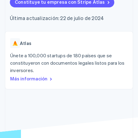
Authorization
Constituye tu empresa con Stripe Atlas
Recognition
Empresa
Gestión del dinero
Gestionar
Boost
Automatización
Plataformas
suscripciones
Optimizaciones
contable
Hoja de ruta del
SaaS
Ofrecer cobro por
Última actualización: 22 de julio de 2024
de aceptación
Stripe Sigma
producto
consumo
Link
Informes
Conferencia anual
Emitir tarjetas
Proceso de
personalizados
Sessions
respaldadas por
compra
Data Pipeline
Empleos
monedas estables
Por sector
acelerado
Sincronización
Sala de prensa
Atlas
Aprovisiona y gestiona
de datos
Stripe Press
servicios con agentes
Empresas de IA
Únete a 100,000 startups de 180 países que se
Economía de los
constituyeron con documentos legales listos para los
creadores
inversores.
Juegos
Contacto
Más
Recursos
Hostelería, viajes y ocio
Más información
Product roadmap
Contacta con ventas
Ver lo que viene
Seguros
Integraciones de
Conviértete en socio
Medios de
aplicaciones
Radar
comunicación y
Ejemplos de código
Prevención de fraude
entretenimiento
Blog de
Organizaciones sin
desarrolladores
Atlas
fines de lucro
Estado de la API
Constitución de una startup
Servicios
Climate
profesionales
Eliminación de dióxido de carbono
Sector público
Minorista