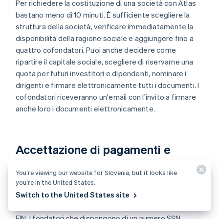
Per richiedere la costituzione di una società con Atlas
bastano meno di 10 minuti. È sufficiente scegliere la
struttura della società, verificare immediatamente la
disponibilità della ragione sociale e aggiungere fino a
quattro cofondatori. Puoi anche decidere come
ripartire il capitale sociale, scegliere di riservarne una
quota per futuri investitori e dipendenti, nominare i
dirigenti e firmare elettronicamente tutti i documenti. I
cofondatori riceveranno un'email con l'invito a firmare
anche loro i documenti elettronicamente.
Accettazione di pagamenti e
operazioni bancarie prima
You’re viewing our website for Slovenia, but it looks like
dell'arrivo del tuo EIN
you’re in the United States.
Switch to the United States site
Dopo aver costituito la tua azienda, Atlas richiede il tuo
EIN. I fondatori che dispongono di un numero SSN