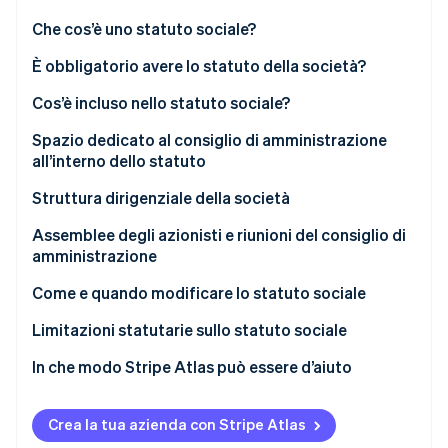
Radar
Che cos’è uno statuto sociale?
Prevenzione delle frodi
Ecosistema
È obbligatorio avere lo statuto della società?
Atlas
Costituzione di start-up
Partner
Cos’è incluso nello statuto sociale?
Stripe App Marketplace
Climate
Spazio dedicato al consiglio di amministrazione
Rimozione del carbonio
all’interno dello statuto
Identity
Verifica online dell'identità
Struttura dirigenziale della società
Assemblee degli azionisti e riunioni del consiglio di
amministrazione
Assemblee degli azionisti
Come e quando modificare lo statuto sociale
Stripe Sessions 2026
Scopri come Stripe sta costruendo l'infrastruttura economi
Riunioni del consiglio di amministrazione
Limitazioni statutarie sullo statuto sociale
Guarda ora
In che modo Stripe Atlas può essere d’aiuto
Registrazione su Atlas
Crea la tua azienda con Stripe Atlas
Accettazione di pagamenti e operazioni bancarie