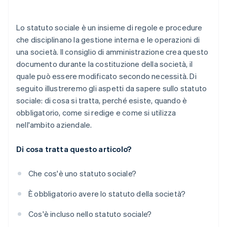
prima dell’arrivo del tuo EIN
Acquisto di azioni senza contanti da parte del
Lo statuto sociale è un insieme di regole e procedure
fondatore
che disciplinano la gestione interna e le operazioni di
una società. Il consiglio di amministrazione crea questo
Presentazione automatica della dichiarazione
documento durante la costituzione della società, il
fiscale 83(b)
quale può essere modificato secondo necessità. Di
Documenti legali aziendali con idoneità globale
seguito illustreremo gli aspetti da sapere sullo statuto
sociale: di cosa si tratta, perché esiste, quando è
Un anno gratuito di Stripe Payments, più 50.000
obbligatorio, come si redige e come si utilizza
USD in crediti e sconti offerti dai partner
nell'ambito aziendale.
Di cosa tratta questo articolo?
Che cos'è uno statuto sociale?
È obbligatorio avere lo statuto della società?
Cos'è incluso nello statuto sociale?