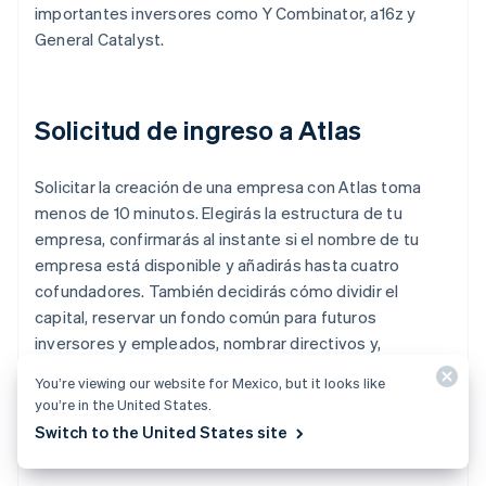
importantes inversores como Y Combinator, a16z y
General Catalyst.
Solicitud de ingreso a Atlas
Solicitar la creación de una empresa con Atlas toma
menos de 10 minutos. Elegirás la estructura de tu
empresa, confirmarás al instante si el nombre de tu
empresa está disponible y añadirás hasta cuatro
cofundadores. También decidirás cómo dividir el
capital, reservar un fondo común para futuros
inversores y empleados, nombrar directivos y,
finalmente, firmar de forma electrónica todos tus
You’re viewing our website for Mexico, but it looks like
documentos. Los cofundadores también recibirán
you’re in the United States.
correos electrónicos invitándolos a firmar de manera
Switch to the United States site
electrónica sus documentos.