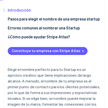
Introducción
Ecosistema
Pasos para elegir el nombre de una empresa startup
Sesiones de Stripe 2026
Socios
Descubre cómo Stripe construye la infraestructura económi
1. Vuelca tus ideas y luego haz una lluvia de ideas
Errores comunes al nombrar una Startup
Stripe App Marketplace
Mirar ahora
2. Busca fuentes de inspiración
¿Cómo puede ayudar Stripe Atlas?
3. Crea dos listas de nombres separadas
Solicitud de ingreso a Atlas
Constituye tu empresa con Stripe Atlas
4. Descarta los nombres con asociaciones
Acepta pagos y operaciones bancarias antes de que
negativas
llegue tu EIN
5. Observa a la competencia
Compra de acciones del fundador sin efectivo
Elegir el nombre perfecto para tu Startup es un
ejercicio creativo que tiene implicaciones de largo
6. Realiza una búsqueda de marcas comerciales
Declaración automática de la elección de
alcance. A menudo, el nombre de tu empresa es el
impuestos 83(b)
7. Mantén la simplicidad
primer punto de contacto para los clientes potenciales,
Documentos legales de empresas de primer nivel
por lo que da forma a sus impresiones y expectativas
8. Elige un nombre que crezca junto con tu empresa
iniciales. Si se elige bien, un nombre puede mejorar la
Un año sin cargo de Stripe Payments, más $50,000
9. Considera la capacidad de apropiación
imagen de tu marca, fomentar las conexiones con los
en créditos y descuentos para socios