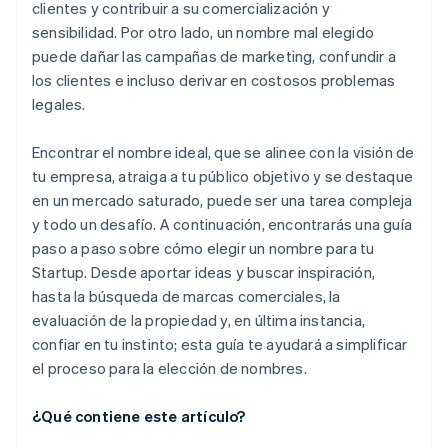
clientes y contribuir a su comercialización y
10. Obtén una perspectiva externa
sensibilidad. Por otro lado, un nombre mal elegido
puede dañar las campañas de marketing, confundir a
11. Sigue tu intuición
los clientes e incluso derivar en costosos problemas
legales.
Encontrar el nombre ideal, que se alinee con la visión de
tu empresa, atraiga a tu público objetivo y se destaque
en un mercado saturado, puede ser una tarea compleja
y todo un desafío. A continuación, encontrarás una guía
paso a paso sobre cómo elegir un nombre para tu
Startup. Desde aportar ideas y buscar inspiración,
hasta la búsqueda de marcas comerciales, la
evaluación de la propiedad y, en última instancia,
confiar en tu instinto; esta guía te ayudará a simplificar
el proceso para la elección de nombres.
¿Qué contiene este artículo?