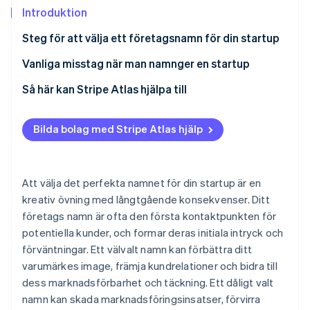
Identitetsverifiering online
Introduktion
Partner
Stripe App Marketplace
Steg för att välja ett företagsnamn för din startup
1. Skriv ner alla idéer, brainstorma sedan
Vanliga misstag när man namnger en startup
Stripe Sessions 2026
2. Utsätt dig för inspirationskällor
Så här kan Stripe Atlas hjälpa till
Se hur Stripe bygger den ekonomiska inf
Titta nu
3. Skapa två separata namnlistor
Ansök till Atlas
Bilda bolag med Stripe Atlas hjälp
4. Uteslut namn med negativa associationer
Ta emot betalningar och banktjänster innan ditt EIN
anländer
5. Titta på konkurrenterna
Kontantfritt aktieköp för grundare
Att välja det perfekta namnet för din startup är en
6. Gör en varumärkessökning
kreativ övning med långtgående konsekvenser. Ditt
Automatisk deklaration för val av skatt enligt 83(b)
företags namn är ofta den första kontaktpunkten för
7. Håll det enkelt
Juridiska dokument för företag i världsklass
potentiella kunder, och formar deras initiala intryck och
8. Välj ett namn som kommer att växa med ditt
förväntningar. Ett välvalt namn kan förbättra ditt
företag
Ett kostnadsfritt år med Stripe Payments, plus
varumärkes image, främja kundrelationer och bidra till
50 000 USD i partnerkrediter och rabatter
9. Överväg ägandeskap
dess marknadsförbarhet och täckning. Ett dåligt valt
namn kan skada marknadsföringsinsatser, förvirra
10. Få ett utomstående perspektiv