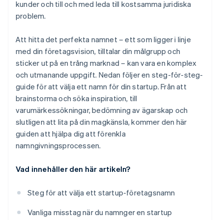
kunder och till och med leda till kostsamma juridiska
problem.
11. Lita på magkänslan
Att hitta det perfekta namnet – ett som ligger i linje
med din företagsvision, tilltalar din målgrupp och
sticker ut på en trång marknad – kan vara en komplex
och utmanande uppgift. Nedan följer en steg-för-steg-
guide för att välja ett namn för din startup. Från att
brainstorma och söka inspiration, till
varumärkessökningar, bedömning av ägarskap och
slutligen att lita på din magkänsla, kommer den här
guiden att hjälpa dig att förenkla
namngivningsprocessen.
Vad innehåller den här artikeln?
Steg för att välja ett startup-företagsnamn
Vanliga misstag när du namnger en startup