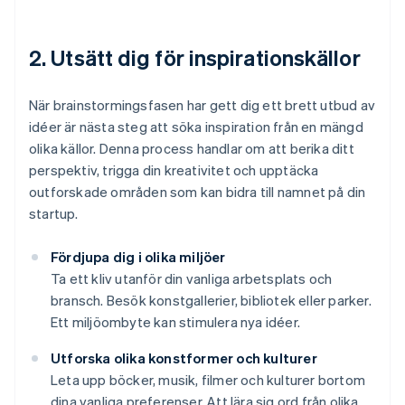
2. Utsätt dig för inspirationskällor
När brainstormingsfasen har gett dig ett brett utbud av
idéer är nästa steg att söka inspiration från en mängd
olika källor. Denna process handlar om att berika ditt
perspektiv, trigga din kreativitet och upptäcka
outforskade områden som kan bidra till namnet på din
startup.
Fördjupa dig i olika miljöer
Ta ett kliv utanför din vanliga arbetsplats och
bransch. Besök konstgallerier, bibliotek eller parker.
Ett miljöombyte kan stimulera nya idéer.
Utforska olika konstformer och kulturer
Leta upp böcker, musik, filmer och kulturer bortom
dina vanliga preferenser. Att lära sig ord från olika