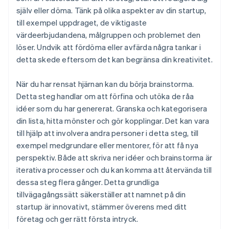
själv eller döma. Tänk på olika aspekter av din startup,
till exempel uppdraget, de viktigaste
värdeerbjudandena, målgruppen och problemet den
löser. Undvik att fördöma eller avfärda några tankar i
detta skede eftersom det kan begränsa din kreativitet.
När du har rensat hjärnan kan du börja brainstorma.
Detta steg handlar om att förfina och utöka de råa
idéer som du har genererat. Granska och kategorisera
din lista, hitta mönster och gör kopplingar. Det kan vara
till hjälp att involvera andra personer i detta steg, till
exempel medgrundare eller mentorer, för att få nya
perspektiv. Både att skriva ner idéer och brainstorma är
iterativa processer och du kan komma att återvända till
dessa steg flera gånger. Detta grundliga
tillvägagångssätt säkerställer att namnet på din
startup är innovativt, stämmer överens med ditt
företag och ger rätt första intryck.