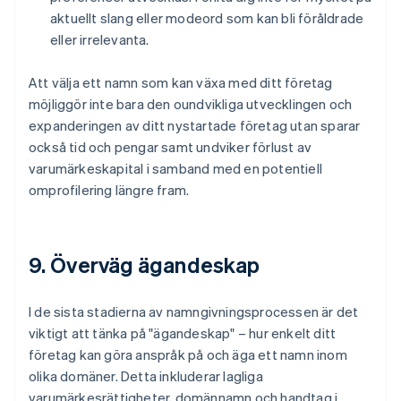
aktuellt slang eller modeord som kan bli föråldrade
eller irrelevanta.
Att välja ett namn som kan växa med ditt företag
möjliggör inte bara den oundvikliga utvecklingen och
expanderingen av ditt nystartade företag utan sparar
också tid och pengar samt undviker förlust av
varumärkeskapital i samband med en potentiell
omprofilering längre fram.
9. Överväg ägandeskap
I de sista stadierna av namngivningsprocessen är det
viktigt att tänka på "ägandeskap" – hur enkelt ditt
företag kan göra anspråk på och äga ett namn inom
olika domäner. Detta inkluderar lagliga
varumärkesrättigheter, domännamn och handtag i