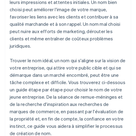
mondiale
leurs impressions et attentes initiales. Un nom bien
choisi peut améliorer l'image de votre marque,
9. Tenez compte de la propriété
Une année gratuite d’utilisation de Stripe Payments,
favoriser les liens avec les clients et contribuer à sa
plus 50 000 dollars de crédits et de remises chez
10. Obtenir un point de vue extérieur
qualité marchande et à son rappel. Un nom mal choisi
nos partenaires
peut nuire aux efforts de marketing, dérouter les
11. Fiez-vous à votre intuition
clients et même entraîner de coûteux problèmes
juridiques.
Trouver le nom idéal, un nom qui s'aligne sur la vision de
votre entreprise, qui attire votre public cible et qui se
démarque dans un marché encombré, peut être une
tâche complexe et difficile. Vous trouverez ci-dessous
un guide étape par étape pour choisir le nom de votre
jeune entreprise. De la séance de remue-méninges et
de la recherche d'inspiration aux recherches de
marques de commerce, en passant par l'évaluation de
la propriété et, en fin de compte, la confiance en votre
instinct, ce guide vous aidera à simplifier le processus
de création de nom.