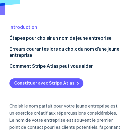
Commerce de détail
État des API
Atlas
Constitution d'une entreprise
Climate
Élimination du carbone
Écosystème
Introduction
Identity
Partenaires
Étapes pour choisir un nom de jeune entreprise
Vérification de l'identité
Stripe App Marketplace
1. Déballer ses idées, puis les structurer
Erreurs courantes lors du choix du nom d’une jeune
entreprise
2. S’exposer à des sources d’inspiration
Comment Stripe Atlas peut vous aider
3. Créez deux listes de noms distinctes
Stripe Sessions 2026
Faire une demande auprès d’Atlas
Découvrez comment Stripe construit l’infrastructure écon
4. Écartez les noms aux associations négatives
Constituer avec Stripe Atlas
l’IA.
Accepter des paiements et effectuer des
Regarder
5. Observez la concurrence
opérations bancaires avant de recevoir votre EIN
6. Effectuez une recherche de marque
Achat d’actions dématérialisées par les fondateurs
Choisir le nom parfait pour votre jeune entreprise est
un exercice créatif aux répercussions considérables.
7. Restez simple
Déclaration fiscale automatique 83(b)
Le nom de votre entreprise est souvent le premier
8. Choisissez un nom qui grandira avec votre
Documents juridiques d’entreprise de classe
point de contact pour les clients potentiels, façonnant
entreprise