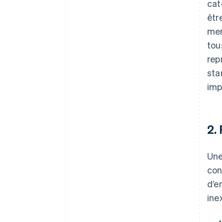
cat
êtr
men
tou
rep
sta
imp
2.
Une
con
d’e
ine