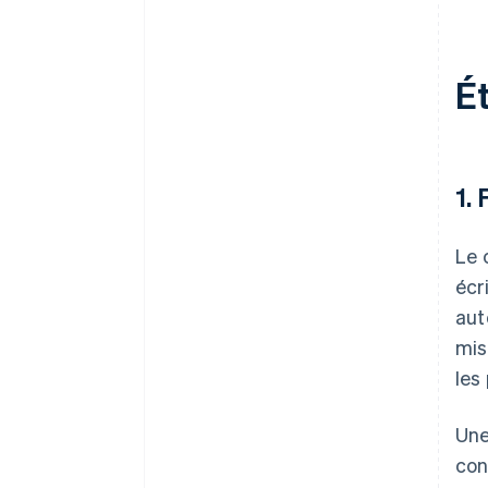
extérieur
11. Suivre son instinct
É
1.
Le 
écr
aut
mis
les
Une
con