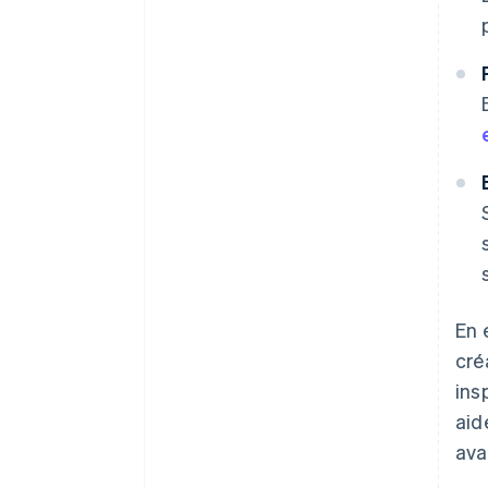
En 
cré
ins
aid
ava