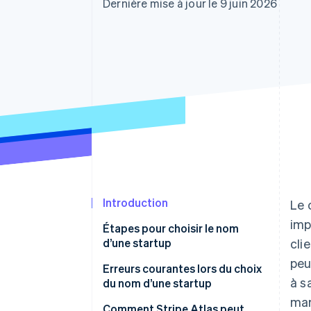
Authorization Boost
Dernière mise à jour le 9 juin 2026
Acceptation optimisée
Link
Paiements accélérés
Financial Connections
Comptes financiers associés
Introduction
Le 
imp
Étapes pour choisir le nom
d’une startup
cli
peu
1. Faire un « brain dump », puis un
Erreurs courantes lors du choix
à s
« brainstorming »
du nom d’une startup
mar
2. Rechercher des sources
Comment Stripe Atlas peut