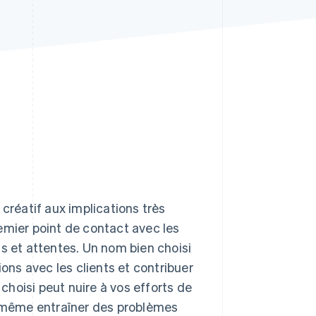
Stripe Sessions 2026
Découvrez comment
Stripe construit
l’infrastructure
économique de l’IA.
Regarder la vidéo
créatif aux implications très
emier point de contact avec les
s et attentes. Un nom bien choisi
ions avec les clients et contribuer
hoisi peut nuire à vos efforts de
et même entraîner des problèmes