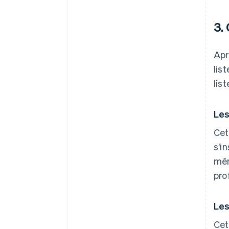
3.
Apr
lis
lis
Les
Cet
s’i
mêm
pro
Les
Cet