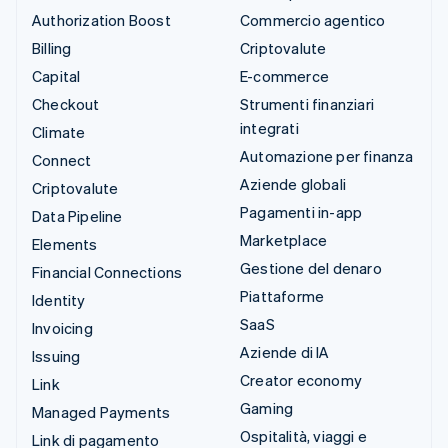
Authorization Boost
Commercio agentico
Billing
Criptovalute
Capital
E-commerce
Checkout
Strumenti finanziari
integrati
Climate
Automazione per finanza
Connect
Aziende globali
Criptovalute
Pagamenti in-app
Data Pipeline
Marketplace
Elements
Gestione del denaro
Financial Connections
Piattaforme
Identity
SaaS
Invoicing
Aziende di IA
Issuing
Creator economy
Link
Gaming
Managed Payments
Ospitalità, viaggi e
Link di pagamento