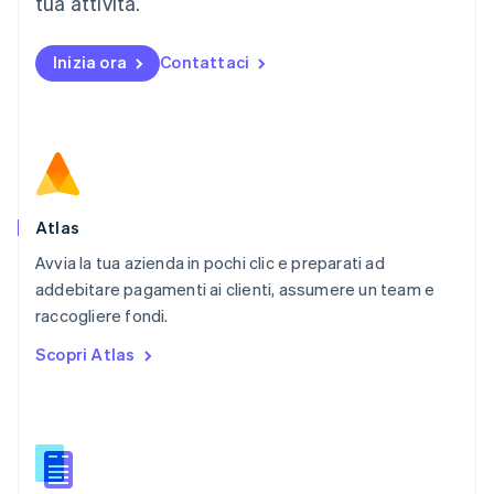
tua attività.
Español
English
Norvegia
English
Inizia ora
Contattaci
Nuova Zelanda
English
Paesi Bassi
Nederlands
English
Polonia
English
Portogallo
Português
English
Atlas
RAS di Hong Kong, Cina
Avvia la tua azienda in pochi clic e preparati ad
English
简体中文
addebitare pagamenti ai clienti, assumere un team e
Regno Unito
English
raccogliere fondi.
Repubblica Ceca
Scopri Atlas
English
Romania
English
Singapore
English
简体中文
Slovacchia