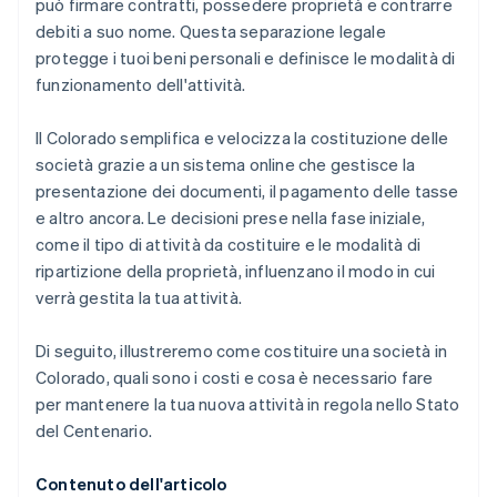
può firmare contratti, possedere proprietà e contrarre
Presentazione automatica della dichiarazione
debiti a suo nome. Questa separazione legale
fiscale 83(b)
protegge i tuoi beni personali e definisce le modalità di
Documenti legali aziendali con idoneità globale
funzionamento dell'attività.
Un anno gratuito di Stripe Payments, più 50.000
Il Colorado semplifica e velocizza la costituzione delle
USD in crediti e sconti offerti dai partner
società grazie a un sistema online che gestisce la
presentazione dei documenti, il pagamento delle tasse
e altro ancora. Le decisioni prese nella fase iniziale,
come il tipo di attività da costituire e le modalità di
ripartizione della proprietà, influenzano il modo in cui
verrà gestita la tua attività.
Di seguito, illustreremo come costituire una società in
Colorado, quali sono i costi e cosa è necessario fare
per mantenere la tua nuova attività in regola nello Stato
del Centenario.
Contenuto dell'articolo