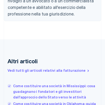
rivolgiti a un avvocato o a un commercialista
English
Français
Cina continentale
competente e abilitato all'esercizio della
简体中文
English
professione nella tua giurisdizione.
Cipro
English
Croazia
English
Italiano
Danimarca
English
Emirati Arabi Uniti
English
Estonia
English
Altri articoli
Finlandia
English
Svenska
Vedi tutti gli articoli relativi alla fatturazione
Francia
Français
English
Germania
Come costituire una società in Mississippi: cosa
Deutsch
English
guadagnano i fondatori e gli investitori
Giappone
日本語
English
dall'approccio dello Stato verso le attività
Gibilterra
Come costituire una società in Oklahoma: guida