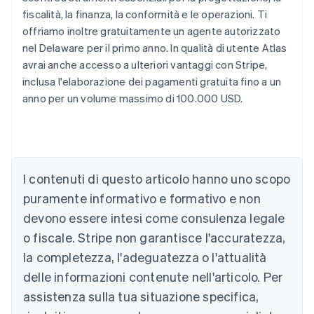
fiscalità, la finanza, la conformità e le operazioni. Ti
offriamo inoltre gratuitamente un agente autorizzato
nel Delaware per il primo anno. In qualità di utente Atlas
avrai anche accesso a ulteriori vantaggi con Stripe,
inclusa l'elaborazione dei pagamenti gratuita fino a un
anno per un volume massimo di 100.000 USD.
Australia
I contenuti di questo articolo hanno uno scopo
English
Austria
puramente informativo e formativo e non
Deutsch
English
devono essere intesi come consulenza legale
Belgio
Nederlands
Français
Deutsch
English
o fiscale. Stripe non garantisce l'accuratezza,
Brasile
la completezza, l'adeguatezza o l'attualità
Português
English
Bulgaria
delle informazioni contenute nell'articolo. Per
English
assistenza sulla tua situazione specifica,
Canada