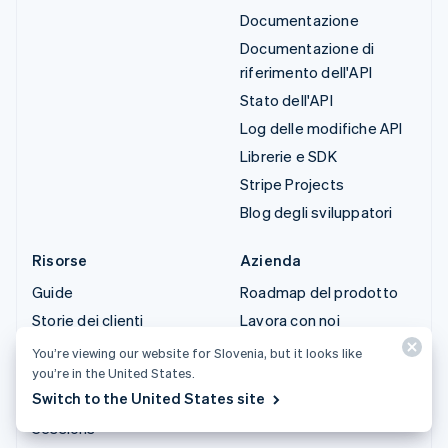
Documentazione
Documentazione di
riferimento dell'API
Stato dell'API
Log delle modifiche API
Librerie e SDK
Stripe Projects
Blog degli sviluppatori
Risorse
Azienda
Guide
Roadmap del prodotto
Storie dei clienti
Lavora con noi
Blog
Sala stampa
You’re viewing our website for Slovenia, but it looks like
you’re in the United States.
Community
Stripe Press
Switch to the United States site
Conferenza annuale
Contattaci
Sessions