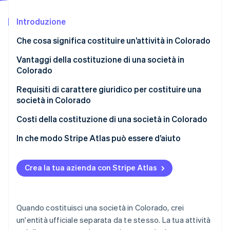
Scopri cosa ti aspetta
Introduzione
Radar
Ecosistema
Prevenzione delle frodi
Che cosa significa costituire un’attività in Colorado
Partner
Atlas
Stripe App Marketplace
Costituzione di start-up
Vantaggi della costituzione di una società in
Colorado
Climate
Rimozione del carbonio
Requisiti di carattere giuridico per costituire una
Identity
società in Colorado
Verifica online dell'identità
1. Scegliere la struttura dell’attività
Costi della costituzione di una società in Colorado
2. Scegliere un nome conforme
In che modo Stripe Atlas può essere d’aiuto
3. Nominare un agente autorizzato
Registrazione su Atlas
Stripe Sessions 2026
Crea la tua azienda con Stripe Atlas
4. Presentare i documenti costitutivi
Accettazione di pagamenti e operazioni bancarie
Scopri come Stripe sta costruendo l'infrastruttura economi
Guarda ora
prima dell’arrivo del tuo EIN
5. Mantenere la conformità
Acquisto di azioni senza contanti da parte del
Quando costituisci una società in Colorado, crei
fondatore
un'entità ufficiale separata da te stesso. La tua attività