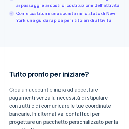
English
ai passaggi e ai costi di costituzione dell'attività
Grecia
English
Come costituire una società nello stato di New
India
York: una guida rapida per i titolari di attività
English
Irlanda
English
Italia
Italiano
English
Lettonia
English
Liechtenstein
Deutsch
English
Tutto pronto per iniziare?
Lituania
English
Crea un account e inizia ad accettare
Lussemburgo
Français
Deutsch
English
pagamenti senza la necessità di stipulare
Malaysia
contratti o di comunicare le tue coordinate
English
简体中文
Malta
bancarie. In alternativa, contattaci per
English
progettare un pacchetto personalizzato per la
Messico