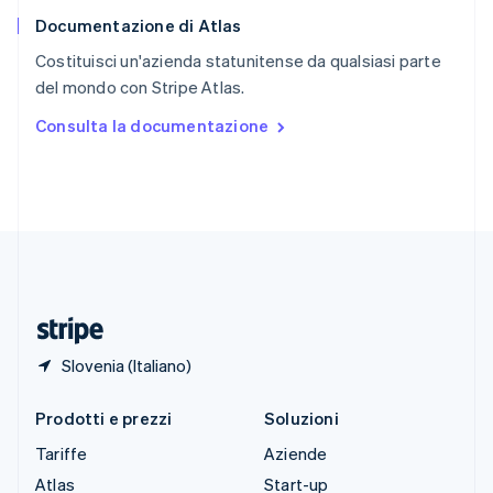
English
Documentazione di Atlas
Slovenia
English
Italiano
Costituisci un'azienda statunitense da qualsiasi parte
Spagna
del mondo con Stripe Atlas.
Español
English
Stati Uniti
Consulta la documentazione
English
Español
简体中文
Svezia
Svenska
English
Svizzera
Deutsch
Français
Italiano
English
Thailandia
ไทย
English
Ungheria
English
Slovenia (Italiano)
Prodotti e prezzi
Soluzioni
Tariffe
Aziende
Atlas
Start-up