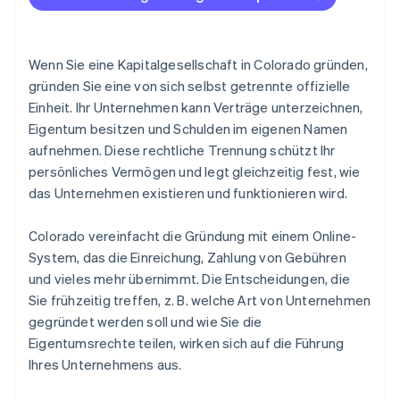
Zahlungen und Bankgeschäfte vor Erhalt der EIN
5. Aufrechterhaltung der Compliance
Gründungsaktien ohne Einsatz liquider Mittel
erwerben
Wenn Sie eine Kapitalgesellschaft in Colorado gründen,
gründen Sie eine von sich selbst getrennte offizielle
Automatische Einreichung des 83(b)-
Einheit. Ihr Unternehmen kann Verträge unterzeichnen,
Steuerformulars
Eigentum besitzen und Schulden im eigenen Namen
Hochwertige rechtliche Unternehmensdokumente
aufnehmen. Diese rechtliche Trennung schützt Ihr
persönliches Vermögen und legt gleichzeitig fest, wie
Ein Jahr Stripe Payments kostenlos, plus
das Unternehmen existieren und funktionieren wird.
Partnergutschriften und Rabatte im Wert von
50.000 USD
Colorado vereinfacht die Gründung mit einem Online-
System, das die Einreichung, Zahlung von Gebühren
und vieles mehr übernimmt. Die Entscheidungen, die
Sie frühzeitig treffen, z. B. welche Art von Unternehmen
gegründet werden soll und wie Sie die
Eigentumsrechte teilen, wirken sich auf die Führung
Ihres Unternehmens aus.