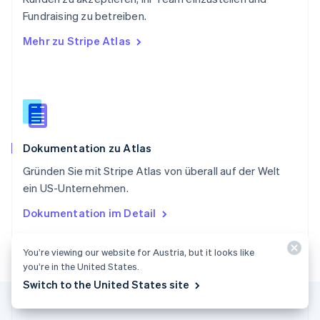
Slowakei
Fundraising zu betreiben.
English
Mehr zu Stripe Atlas
Slowenien
English
Italiano
Sonderverwaltungsregion Hongkong,
China
English
简体中文
Spanien
Español
English
Dokumentation zu Atlas
Thailand
ไทย
English
Gründen Sie mit Stripe Atlas von überall auf der Welt
Tschechische Republik
ein US-Unternehmen.
English
Ungarn
Dokumentation im Detail
English
Vereinigte Arabische Emirate
English
You’re viewing our website for Austria, but it looks like
Vereinigte Staaten
you’re in the United States.
English
Español
简体中文
Switch to the United States site
Vereinigtes Königreich
English
Zypern