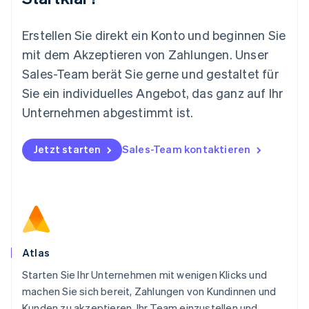
Mexiko
Español
English
Erstellen Sie direkt ein Konto und beginnen Sie
Neuseeland
mit dem Akzeptieren von Zahlungen. Unser
English
Niederlande
Sales-Team berät Sie gerne und gestaltet für
Nederlands
English
Sie ein individuelles Angebot, das ganz auf Ihr
Norwegen
Unternehmen abgestimmt ist.
English
Österreich
Deutsch
English
Jetzt starten
Sales-Team kontaktieren
Polen
English
Portugal
Português
English
Rumänien
English
Schweden
Svenska
English
Atlas
Schweiz
Starten Sie Ihr Unternehmen mit wenigen Klicks und
Deutsch
Français
Italiano
English
machen Sie sich bereit, Zahlungen von Kundinnen und
Singapur
English
简体中文
Kunden zu akzeptieren, Ihr Team einzustellen und