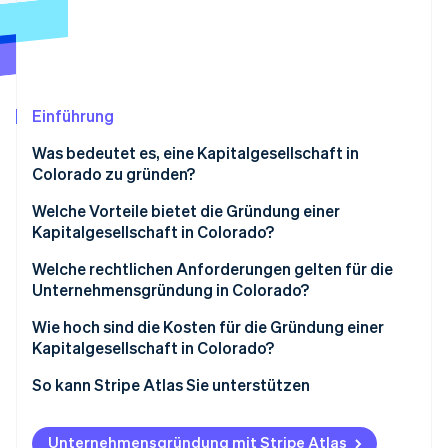
Betrugsprävention
Ecosystem
Atlas
Start-up-Gründung
Partner
Stripe App-Marktplatz
Climate
CO₂-Entnahme
Einführung
Identity
Was bedeutet es, eine Kapitalgesellschaft in
Online-Identitätsprüfung
Colorado zu gründen?
Welche Vorteile bietet die Gründung einer
Kapitalgesellschaft in Colorado?
Welche rechtlichen Anforderungen gelten für die
Stripe-Sessions 2026
Erfahren Sie, wie Stripe Lösungen für die Wirts
Unternehmensgründung in Colorado?
Jetzt ansehen
1. Ihre Unternehmensstruktur festlegen
Wie hoch sind die Kosten für die Gründung einer
Kapitalgesellschaft in Colorado?
2. Wählen Sie einen gesetzeskonformen Namen
So kann Stripe Atlas Sie unterstützen
3. Ernennen Sie ein/e registrierte/n Vertreter/in
Bei Atlas eine Unternehmensgründung beantragen
4. Reichen Sie die Gründungsunterlagen ein
Unternehmensgründung mit Stripe Atlas