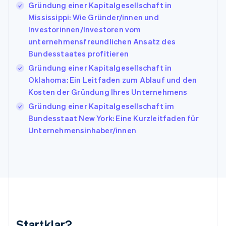
English
Gründung einer Kapitalgesellschaft in
Irland
Mississippi: Wie Gründer/innen und
English
Investorinnen/Investoren vom
Italien
unternehmensfreundlichen Ansatz des
Italiano
English
Japan
Bundesstaates profitieren
日本語
English
Gründung einer Kapitalgesellschaft in
Kanada
Oklahoma: Ein Leitfaden zum Ablauf und den
English
Français
Kosten der Gründung Ihres Unternehmens
Kroatien
English
Italiano
Gründung einer Kapitalgesellschaft im
Lettland
Bundesstaat New York: Eine Kurzleitfaden für
English
Unternehmensinhaber/innen
Liechtenstein
Deutsch
English
Litauen
English
Luxemburg
Français
Deutsch
English
Malaysia
English
简体中文
Malta
Startklar?
English