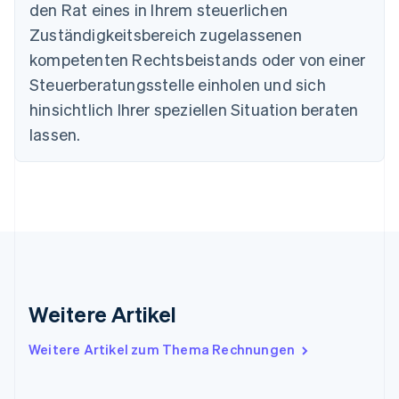
Nederlands
Français
Deutsch
English
den Rat eines in Ihrem steuerlichen
Brasilien
Zuständigkeitsbereich zugelassenen
Português
English
Bulgarien
kompetenten Rechtsbeistands oder von einer
English
Steuerberatungsstelle einholen und sich
Dänemark
hinsichtlich Ihrer speziellen Situation beraten
English
Deutschland
lassen.
Deutsch
English
Estland
English
Festlandchina
简体中文
English
Finnland
English
Svenska
Frankreich
Français
English
Gibraltar
Weitere Artikel
English
Griechenland
Weitere Artikel zum Thema Rechnungen
English
Indien