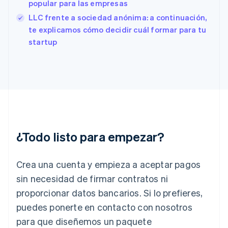
popular para las empresas
English
LLC frente a sociedad anónima: a continuación,
Finlandia
English
Svenska
te explicamos cómo decidir cuál formar para tu
Francia
startup
Français
English
Gibraltar
English
Grecia
English
Hungría
English
India
English
¿Todo listo para empezar?
Irlanda
English
Crea una cuenta y empieza a aceptar pagos
Italia
Italiano
English
sin necesidad de firmar contratos ni
Japón
proporcionar datos bancarios. Si lo prefieres,
日本語
English
Letonia
puedes ponerte en contacto con nosotros
English
para que diseñemos un paquete
Liechtenstein