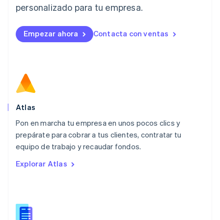
personalizado para tu empresa.
Deutsch
English
Lituania
English
Empezar ahora
Contacta con ventas
Luxemburgo
Français
Deutsch
English
Malasia
English
简体中文
Malta
English
México
Español
English
Atlas
Noruega
Pon en marcha tu empresa en unos pocos clics y
English
prepárate para cobrar a tus clientes, contratar tu
Nueva Zelandia
English
equipo de trabajo y recaudar fondos.
Países Bajos
Explorar Atlas
Nederlands
English
Polonia
English
Portugal
Português
English
RAE de Hong Kong, China