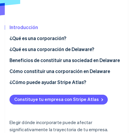
Ecosistema
Introducción
Sesiones de Stripe 2026
Socios
Descubre cómo Stripe construye la infraestructura económi
Stripe App Marketplace
¿Qué es una corporación?
Mirar ahora
¿Qué es una corporación de Delaware?
Beneficios de constituir una sociedad en Delaware
Cómo constituir una corporación en Delaware
¿Cómo puede ayudar Stripe Atlas?
Solicitud de ingreso a Atlas
Constituye tu empresa con Stripe Atlas
Acepta pagos y operaciones bancarias antes de que
llegue tu EIN
Compra de acciones del fundador sin efectivo
Elegir dónde incorporarte puede afectar
significativamente la trayectoria de tu empresa.
Declaración automática de la elección de