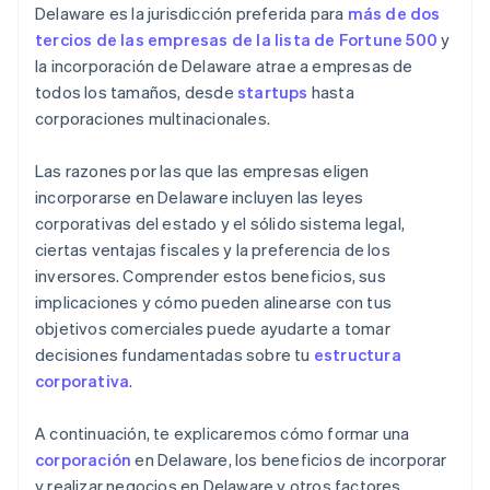
Delaware es la jurisdicción preferida para
más de dos
impuestos 83(b)
tercios de las empresas de la lista de Fortune 500
y
Documentos legales de empresas de primer nivel
la incorporación de Delaware atrae a empresas de
todos los tamaños, desde
startups
hasta
Un año gratis de Stripe Payments, más $50,000 en
corporaciones multinacionales.
créditos y descuentos para socios
Las razones por las que las empresas eligen
incorporarse en Delaware incluyen las leyes
corporativas del estado y el sólido sistema legal,
ciertas ventajas fiscales y la preferencia de los
inversores. Comprender estos beneficios, sus
implicaciones y cómo pueden alinearse con tus
objetivos comerciales puede ayudarte a tomar
decisiones fundamentadas sobre tu
estructura
corporativa
.
A continuación, te explicaremos cómo formar una
corporación
en Delaware, los beneficios de incorporar
y realizar negocios en Delaware y otros factores