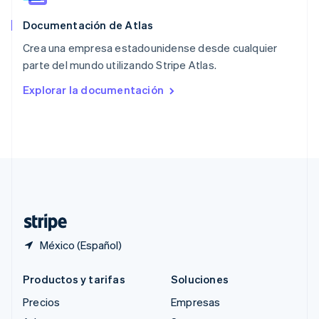
English
简体中文
Documentación de Atlas
Reino Unido
English
Crea una empresa estadounidense desde cualquier
República Checa
parte del mundo utilizando Stripe Atlas.
English
Rumania
Explorar la documentación
English
Singapur
English
简体中文
Suecia
Svenska
English
Suiza
Deutsch
Français
Italiano
English
Tailandia
ไทย
English
México (Español)
Productos y tarifas
Soluciones
Precios
Empresas