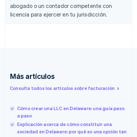
abogado o un contador competente con
English
Canadá
licencia para ejercer en tu jurisdicción.
English
Français
China continental
简体中文
English
Chipre
English
Croacia
English
Italiano
Dinamarca
English
Emiratos Árabes Unidos
Más artículos
English
Eslovaquia
Consulta todos los artículos sobre facturación
English
Eslovenia
English
Italiano
Cómo crear una LLC en Delaware: una guía paso
España
a paso
Español
English
Estados Unidos
Explicación acerca de cómo constituir una
English
Español
简体中文
sociedad en Delaware: por qué es una opción tan
Estonia