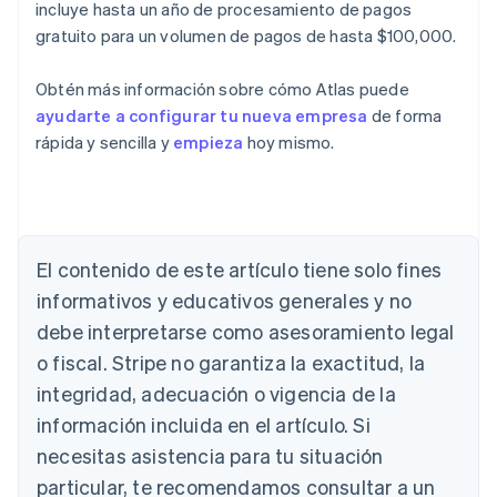
incluye hasta un año de procesamiento de pagos
gratuito para un volumen de pagos de hasta $100,000.
Obtén más información sobre cómo Atlas puede
ayudarte a configurar tu nueva empresa
de forma
rápida y sencilla y
empieza
hoy mismo.
El contenido de este artículo tiene solo fines
Alemania
Deutsch
English
informativos y educativos generales y no
Australia
debe interpretarse como asesoramiento legal
English
Austria
o fiscal. Stripe no garantiza la exactitud, la
Deutsch
English
integridad, adecuación o vigencia de la
Bélgica
información incluida en el artículo. Si
Nederlands
Français
Deutsch
English
Brasil
necesitas asistencia para tu situación
Português
English
particular, te recomendamos consultar a un
Bulgaria