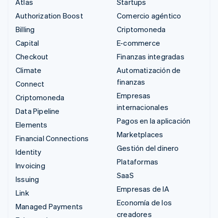
Atlas
Startups
Authorization Boost
Comercio agéntico
Billing
Criptomoneda
Capital
E-commerce
Checkout
Finanzas integradas
Climate
Automatización de
finanzas
Connect
Empresas
Criptomoneda
internacionales
Data Pipeline
Pagos en la aplicación
Elements
Marketplaces
Financial Connections
Gestión del dinero
Identity
Plataformas
Invoicing
SaaS
Issuing
Empresas de IA
Link
Economía de los
Managed Payments
creadores