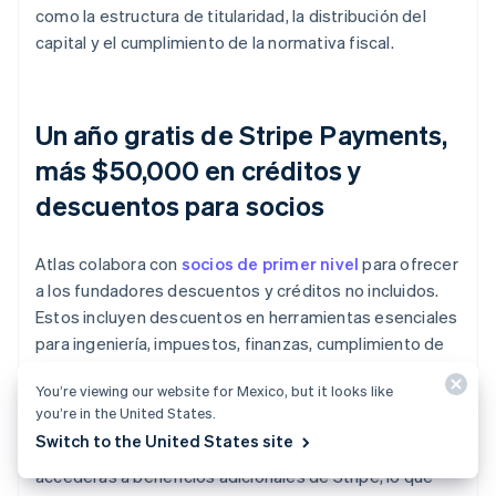
como la estructura de titularidad, la distribución del
capital y el cumplimiento de la normativa fiscal.
Un año gratis de Stripe Payments,
más $50,000 en créditos y
descuentos para socios
Atlas colabora con
socios de primer nivel
para ofrecer
a los fundadores descuentos y créditos no incluidos.
Estos incluyen descuentos en herramientas esenciales
para ingeniería, impuestos, finanzas, cumplimiento de
la normativa y operaciones de líderes del sector, como
You’re viewing our website for Mexico, but it looks like
AWS, Carta y Perplexity. También te proporcionamos el
you’re in the United States.
agente registrado de Delaware que necesitas gratis
Switch to the United States site
durante el primer año. Además, como usuario de Atlas,
accederás a beneficios adicionales de Stripe, lo que