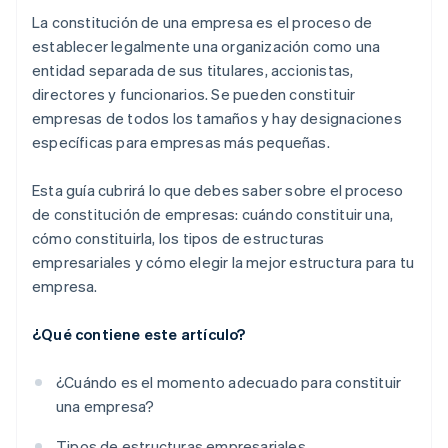
Compra de acciones del fundador sin efectivo
La constitución de una empresa es el proceso de
establecer legalmente una organización como una
Declaración automática de la elección de
entidad separada de sus titulares, accionistas,
impuestos 83(b)
directores y funcionarios. Se pueden constituir
Documentos legales de empresas de primer nivel
empresas de todos los tamaños y hay designaciones
específicas para empresas más pequeñas.
Un año gratis de Stripe Payments, más $50,000 en
créditos y descuentos para socios
Esta guía cubrirá lo que debes saber sobre el proceso
de constitución de empresas: cuándo constituir una,
cómo constituirla, los tipos de estructuras
empresariales y cómo elegir la mejor estructura para tu
empresa.
¿Qué contiene este artículo?
¿Cuándo es el momento adecuado para constituir
una empresa?
Tipos de estructuras empresariales