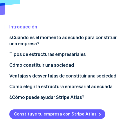
Ecosistema
Introducción
Sesiones de Stripe 2026
Socios
Descubre cómo Stripe construye la infraestructura económi
Stripe App Marketplace
¿Cuándo es el momento adecuado para constituir
Mirar ahora
una empresa?
Responsabilidad personal
Tipos de estructuras empresariales
Situación financiera
Tipos de sociedades anónimas
Cómo constituir una sociedad
Planificación fiscal
Otras estructuras empresariales
Ventajas y desventajas de constituir una sociedad
Ventajas
Cómo elegir la estructura empresarial adecuada
Desventajas
¿Cómo puede ayudar Stripe Atlas?
Solicitud de ingreso a Atlas
Constituye tu empresa con Stripe Atlas
Acepta pagos y operaciones bancarias antes de que
llegue tu EIN