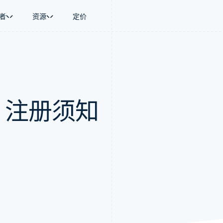
者
资源
定价
景
指南
按行业
公司
资金管理
平台和交易市
商务
持
接受线上付款
AI 企业
产品路线图
Global Payouts
Connect
币
持方案
实施预置结账流程
创作者经济
Sessions 年度大会
向第三方打款
平台支付
务
务
构建平台或交易市场
游戏
招聘
Crypto
1：注册须知
金融
管理订阅
酒店、旅游与休闲
资讯中心
钱包、稳定币发行和发卡基础设
动化
提供按用量计费
保险
Stripe Press
施
企业
发行稳定币支持的支付卡
媒体与娱乐
支付
通过智能体配置和管理服务
非营利组织
场
专业服务
理
公共部门
零售
化
on