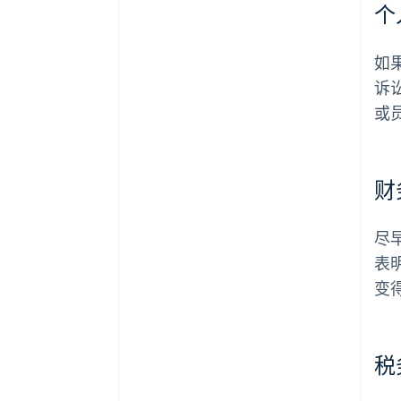
个
如
诉
或
财
尽
表
变
税