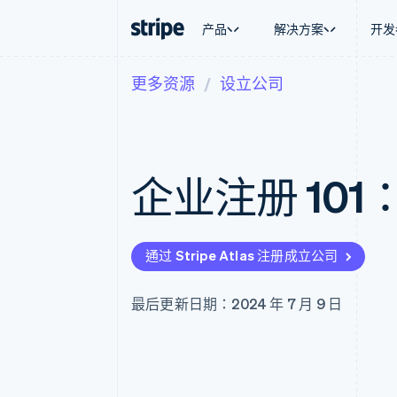
产品
解决方案
开发
更多资源
设立公司
按企业阶段
文档
学习
按应用场
支持
支付
营收
大型企业
Stripe 文档
博客
智能体
获取支
Payments
Billing
初创企业
API 参考文档
客户案例
加密货
托管支
在线支付
经常性收入
库与 SDK
指南
电子商
专业服
Managed Payments
Metronome
Stripe Apps
企业注册 10
嵌入式
备案商家解决方案
按用量计费
财务自
Payment links
Subscriptions
全球化
无代码支付
订阅管理
应用内
Checkout
Invoicing
交易市
预构建支付界面
一次性或定期账单
通过 Stripe Atlas 注册成立公司
资金管
Elements
Tax
平台
灵活的 UI 组件
销售税和增值税自动
SaaS
Payment methods
Revenue Recogniti
最后更新日期：2024 年 7 月 9 日
接入 125+ 种支付方式
会计自动化
Authorization Boost
Stripe Sigma
支付成功率优化
自定义报告
Link
Data Pipeline
加速结账
数据同步