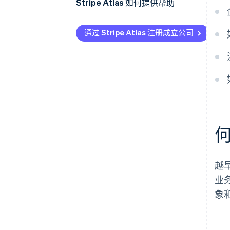
劣势
Stripe Atlas 如何提供帮助
申请使用 Atlas 注册公司
通过 Stripe Atlas 注册成立公司
在获取雇主识别号 (EIN) 前开通收
款和银行服务
无现金创始人股权认购
自动提交 83 (b) 税务申报
全球顶尖水准的公司法律文件
Stripe Payments 服务首年免费，
更享价值 5 万美元的合作伙伴专
属优惠与折扣
越
业
象