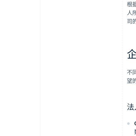
根
人
司
不
望
法