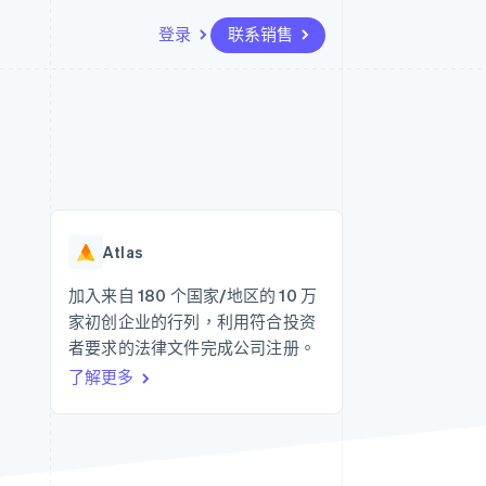
登录
联系销售
资源
生态系统
联系
场
更多
应用集成
合作伙伴
联系销售
Product roadmap
代码示例
Stripe App Marketplace
成为合作伙伴
了解未来规划
开发者博客
API 状态
Radar
欺诈防范
Atlas
Atlas
初创企业注册
加入来自 180 个国家/地区的 10 万
家初创企业的行列，利用符合投资
Climate
碳移除
者要求的法律文件完成公司注册。
了解更多