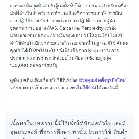
และเครดิตสุดพิเศษกับผู้ก่อตั้ง ซึ่งได้แก่ส่วนลดสำหรับเครื่อง
มือที่จำเป็นสำหรับการทำงานด้านวิศวกรรม ภาษี การเงิน
การปฏิบัติตามข้อกำหนด และการปฏิบัติงานจากผู้นำ
อุตสาหกรรมอย่าง AWS, Carta และ Perplexity เรายัง
มอบตัวแทนที่จดทะเบียนในรัฐเดลาแวร์ให้คุณโดยไม่เสีย
ค่าใช้จ่ายในปีแรกด้วยเช่นกัน นอกจากนี้ ในฐานะผู้ใช้ Atlas
คุณยังได้รับสิทธิประโยชน์เพิ่มเติมจาก Stripe เช่น การ
ประมวลผลการชำระเงินแบบไม่เสียค่าใช้จ่ายสูงสุด
100,000 ดอลลาร์สหรัฐ
กรีซ
English
เขตบริหารพิเศษฮ่องกง ประเทศจีน
ดูข้อมูลเพิ่มเติมเกี่ยวกับวิธีที่ Atlas
ช่วยคุณจัดตั้งธุรกิจใหม่
English
简体中文
ได้อย่างรวดเร็วและง่ายดาย และ
เริ่มใช้งาน
ได้เลยวันนี้
แคนาดา
English
Français
โครเอเชีย
English
Italiano
จีนแผ่นดินใหญ่
เนื้อหาในบทความนี้มีไว้เพื่อให้ข้อมูลทั่วไปและมี
简体中文
English
ไซปรัส
จุดประสงค์เพื่อการศึกษาเท่านั้น ไม่ควรใช้เป็นคํา
English