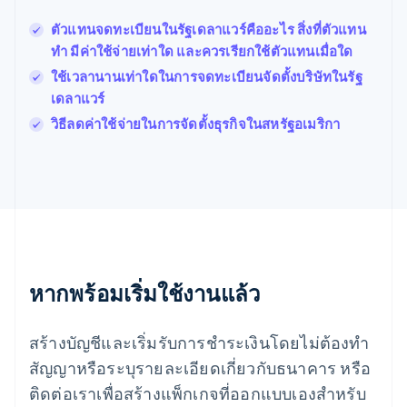
ฝรั่งเศส
Français
English
ตัวแทนจดทะเบียนในรัฐเดลาแวร์คืออะไร สิ่งที่ตัวแทน
ฟินแลนด์
ทำ มีค่าใช้จ่ายเท่าใด และควรเรียกใช้ตัวแทนเมื่อใด
English
Svenska
ใช้เวลานานเท่าใดในการจดทะเบียนจัดตั้งบริษัทในรัฐ
มอลตา
เดลาแวร์
English
มาเลเซีย
วิธีลดค่าใช้จ่ายในการจัดตั้งธุรกิจในสหรัฐอเมริกา
English
简体中文
เม็กซิโก
Español
English
ยิบรอลตาร์
English
เยอรมนี
Deutsch
English
โรมาเนีย
หากพร้อมเริ่มใช้งานแล้ว
English
ลักเซมเบิร์ก
Français
Deutsch
English
สร้างบัญชีและเริ่มรับการชำระเงินโดยไม่ต้องทำ
ลัตเวีย
English
สัญญาหรือระบุรายละเอียดเกี่ยวกับธนาคาร หรือ
ลิกเตนสไตน์
ติดต่อเราเพื่อสร้างแพ็กเกจที่ออกแบบเองสำหรับ
Deutsch
English