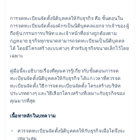
การรับชำระเงินและการธนาคารก่อนที่จะได้รับ EIN ของ
คุณ
การจดทะเบียนจัดตั้งนิติบุคคลให้กับธุรกิจ คือ ขั้นตอนใน
การซื้อหุ้นของผู้ก่อตั้งแบบไร้เงินสด
การจดทะเบียนจัดตั้งองค์กรเป็นนิติบุคคลแยกจากเจ้าของ ผู้
ถือหุ้น กรรมการบริษัท และเจ้าหน้าที่อย่างถูกต้องตาม
การยื่นเอกสารการเลือกสถานะภาษี 83(b) อัตโนมัติ
กฎหมาย ธุรกิจทุกขนาดสามารถจดทะเบียนเป็นนิติบุคคล
เอกสารทางกฎหมายของบริษัทระดับโลก
ได้ โดยมีโครงสร้างแบบต่างๆ สำหรับธุรกิจขนาดเล็กไว้โดย
เฉพาะ
Stripe Payments ฟรีหนึ่งปี พร้อมเครดิตและส่วนลด
สำหรับพาร์ทเนอร์มูลค่า 50,000 ดอลลาร์สหรัฐ
คู่มือนี้จะอธิบายเรื่องที่คุณควรรู้เกี่ยวกับขั้นตอนการจด
ทะเบียนจัดตั้งนิติบุคคลให้กับธุรกิจ ได้แก่ เวลาที่ควรจด
ทะเบียนจัดตั้ง วิธีการจดทะเบียนจัดตั้ง โครงสร้างบริษัท
ประเภทต่างๆ และวิธีเลือกโครงสร้างที่เหมาะกับธุรกิจของ
คุณมากที่สุด
เนื้อหาหลักในบทความ
ควรจดทะเบียนจัดตั้งนิติบุคคลให้กับธุรกิจเมื่อใดจึงจะ
เหมาะสม