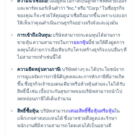
ความน่าเชื่อถือ:
เมื่อผู้ที่มีโอกาสเป็นลูกค้า ซัพพลายเออร์
และพาร์ทเนอร์เห็นคำว่า "Inc." หรือ "Corp." ในชื่อธุรกิจ
ของคุณ ก็จะช่วยให้คุณดูน่าเชื่อถือมากขึ้น เพราะบ่งบอก
ให้เห็นว่าคุณดำเนินงานธุรกิจอย่างจริงจังและมุ่งมั่น
การเข้าถึงเงินทุน:
บริษัทสามารถระดมทุนได้ผ่านการ
ขายหุ้น ความสามารถในการ
ออกหุ้น
นี้ช่วยให้ดึงดูดการ
ลงทุนได้ง่ายกว่าเมื่อเทียบกับโครงสร้างธุรกิจแบบอื่นๆ ที่
ไม่สามารถทำเช่นนี้ได้
ความยืดหยุ่นทางภาษี:
บริษัทต่างๆ จะได้ประโยชน์จาก
การดูแลจัดการภาษีนิติบุคคลและการหักภาษีที่อาจเกิด
ขึ้น ซึ่งธุรกิจเจ้าของคนเดียวหรือห้างหุ้นส่วนจะไม่ได้รับ
สิทธิ์นี้ เช่น เบี้ยประกันสุขภาพของบริษัทสามารถนำไป
ลดหย่อนภาษีได้เต็มจำนวน
สิทธิ์ซื้อหุ้น:
บริษัทสามารถ
เสนอสิทธิ์ซื้อหุ้นหรือหุ้น
ใน
แพ็กเกจค่าตอบแทนได้ ซึ่งอาจช่วยดึงดูดและรักษา
พนักงานที่มีความสามารถโดดเด่นได้เป็นอย่างดี