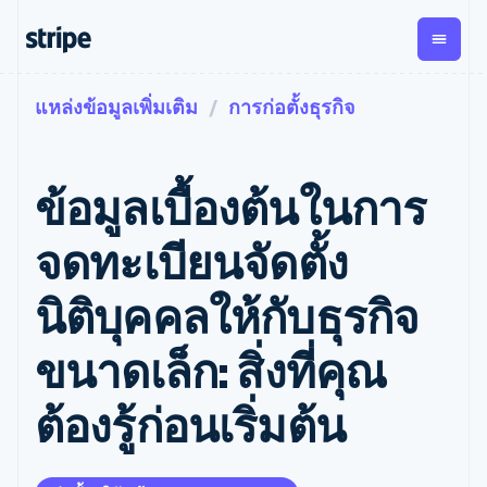
แหล่งข้อมูลเพิ่มเติม
การก่อตั้งธุรกิจ
ตามขั้น
เอกสารประกอบ
เรียนรู้
การชำระเงิน
รายรับ
การ
แพลตฟอ
จัดการ
และ
องค์กร
Stripe Docs
บล็อก
เงิน
มาร์เก็ต
Payments
Billing
ธุรกิจสตาร์ทอัพ
ข้อมูลอ้างอิงเกี่ยวกับ API
เรื่องราวจากลูกค้า
ข้อมูลเบื้องต้นในการ
การชำระเงิน
รายรับตาม
เพลส
ไลบรารีและ SDK
คู่มือ
ออนไลน์
แบบแผนล่วง
Stripe Apps
Global
Payment links
หน้า
Metronome
Payouts
Conne
จดทะเบียนจัดตั้ง
การชำร
ตามกรณีใช้งาน
การชำระเงิน
การเรียกเก็บ
เบิกจ่าย
เงินสำห
การสนับสนุน
แบบไม่ต้อง
เงินตามการ
ให้กับ
นิติบุคคลให้กับธุรกิจ
แพลตฟอ
คู่มือ
การค้าแบบใช้เอเจนต์
เขียนโค้ด
Checkout
ใช้งาน
การชำระเงิน
บุคคลที่
อีคอมเมิร์ซ
รับการสนับสนุน
UI การชำระ
ตามรอบบิล
สาม
บริการทางการเงินที่ผสาน
รับการชำระเงินออนไลน์
แพ็กเกจการสนับสนุนที่ได้
การจัดการ
ขนาดเล็ก: สิ่งที่คุณ
เงินสำเร็จรูป
รวมในตัว
ติดตั้งใช้งานการชำระเงิน
รับการจัดการ
การชำระเงิน
Elements
การทำงานอัตโนมัติด้าน
สำเร็จรูป
บริการเฉพาะทาง
องค์ประกอบ UI
ตามรอบบิล
Invoicing
ต้องรู้ก่อนเริ่มต้น
การเงิน
สร้างแพลตฟอร์มหรือ
ครั้งเดียวหรือ
ที่ยืดหยุ่น
ธุรกิจทั่วโลก
มาร์เก็ตเพลส
ตามแบบแผน
วิธีการชำระ
การชำระเงินในแอป
จัดการการชำระเงินตาม
เงิน
ล่วงหน้า
Tax
มาร์เก็ตเพลส
รอบบิล
เข้าถึงได้
คิดภาษีการ
บริษัท
การจัดการเงิน
เสนอการเรียกเก็บเงินตาม