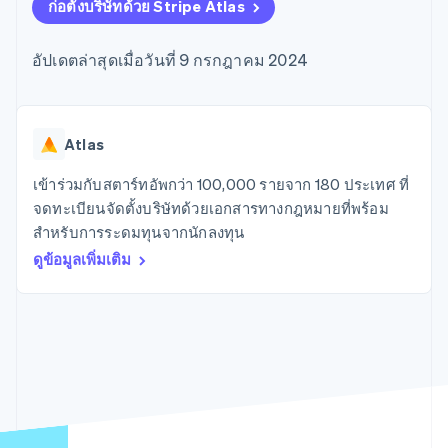
มากกว่า 125
ขายและ VAT
ก่อตั้งบริษัทด้วย Stripe Atlas
แพลตฟอร์ม
การใช้งาน
รายการ
Authorization
อัตโนมัติ
Revenue
แผนงานผลิตภัณฑ์
SaaS
ออกบัตรที่มีสเตเบิลคอยน์
Boost
Recognition
การประชุมประจำปีแบบ
รองรับอยู่
อัปเดตล่าสุดเมื่อวันที่ 9 กรกฎาคม 2024
ยกระดับการ
เซสชัน
จัดเตรียมและจัดการ
ระบบ
ยอมรับการ
ตำแหน่งงาน
บริการด้วยเอเจนต์
อัตโนมัติ
ชำระเงิน
Link
ห้องข่าว
ตามอุตสาหกรรม
การชำระเงินที่
สำหรับการ
Stripe
Stripe Press
Sigma
รวดเร็วขึ้น
ทำบัญชี
Atlas
รายงานที่
บริษัท AI
แหล่งข้อมูล
ออกแบบเอง
แวดวงครีเอเตอร์
เข้าร่วมกับสตาร์ทอัพกว่า 100,000 รายจาก 180 ประเทศ ที่
Data
เกม
การติดต่อ
จดทะเบียนจัดตั้งบริษัทด้วยเอกสารทางกฎหมายที่พร้อม
Pipeline
การบริการ การเดินทาง
การเชื่อมต่อการทำงาน
การซิงค์
และสันทนาการ
แอป
สำหรับการระดมทุนจากนักลงทุน
ติดต่อฝ่ายขาย
ข้อมูล
ประกันภัย
ตัวอย่างโค้ด
สมัครเป็นพาร์ทเนอร์
ดูข้อมูลเพิ่มเติม
สื่อและความบันเทิง
บล็อกของนักพัฒนา
องค์กรไม่แสวงผลกำไร
สถานะ API
บริการเฉพาะทาง
ภาครัฐ
เพิ่มเติม
ธุรกิจค้าปลีก
Product roadmap
ดูสิ่งที่กำลังจะมาถึง
Radar
ระบบนิเวศ
การป้องกันการฉ้อโกง
Atlas