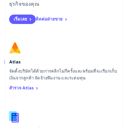
ลิทัวเนีย
ธุรกิจของคุณ
English
สเปน
เริ่มเลย
ติดต่อฝ่ายขาย
Español
English
สโลวาเกีย
English
สโลวีเนีย
English
Italiano
สวิตเซอร์แลนด์
Deutsch
Français
Italiano
English
สวีเดน
Atlas
Svenska
English
จัดตั้งบริษัทได้ด้วยการคลิกไม่กี่ครั้งและพร้อมที่จะเรียกเก็บ
สหรัฐอเมริกา
English
Español
简体中文
เงินจากลูกค้า จัดจ้างทีมงาน และระดมทุน
สหรัฐอาหรับเอมิเรตส์
สำรวจ Atlas
English
สหราชอาณาจักร
English
สาธารณรัฐเช็ก
English
สิงคโปร์
English
简体中文